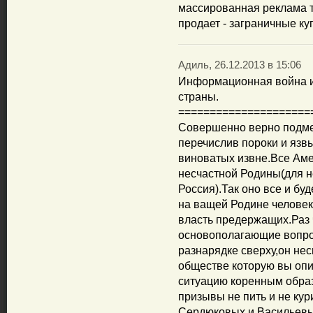
массированная реклама т
продает - заграничные ку
Адиль, 26.12.2013 в 15:06
Информационная война ид
страны.
=====================
Совершенно верно подме
перечислив пороки и язв
виноватых извне.Все Аме
несчастной Родины(для н
Россия).Так оно все и б
на ващей Родине человек
власть предержащих.Раз 
основополагающие вопро
разнарядке сверху,он нес
обществе которую вы опи
ситуацию коренным образ
призывы не пить и не кур
Сердюковых и Васильевы