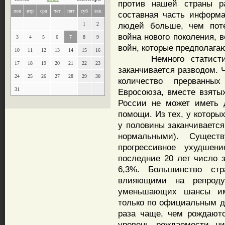
против нашей страны ра
пон
втр
срд
чет
пят
суб
вск
составная часть информ
людей больше, чем поте
1
2
война нового поколения,
3
4
5
6
7
8
9
войн, которые предполаг
10
11
12
13
14
15
16
Немного статистикиБ
17
18
19
20
21
22
23
заканчивается разводом. 
24
25
26
27
28
29
30
количество прерванны
31
Евросоюза, вместе взятых
России не может иметь 
помощи. Из тех, у которы
у половины заканчивается
нормальными). Сущест
прогрессивное ухудшен
последние 20 лет число 
6,3%. Большинство стр
влияющими на репрод
уменьшающих шансы им
только по официальным д
раза чаще, чем рождают
уровень рождаемости ни