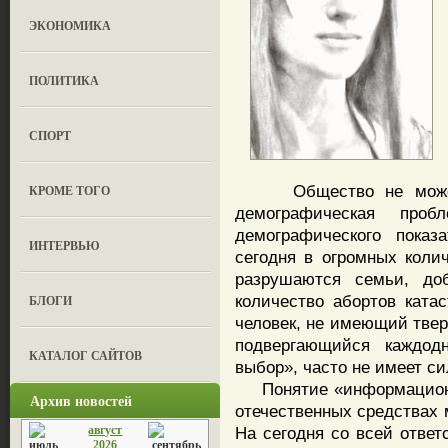
ЭКОНОМИКА
ПОЛИТИКА
СПОРТ
Общество не может б
КРОМЕ ТОГО
демографическая проб
демографического показ
ИНТЕРВЬЮ
сегодня в огромных коли
разрушаются семьи, доб
количество абортов ката
БЛОГИ
человек, не имеющий твер
подвергающийся каждод
КАТАЛОГ САЙТОВ
выбор», часто не имеет с
Понятие «информационна
Архив новостей
отечественных средствах 
август
На сегодня со всей ответ
2026