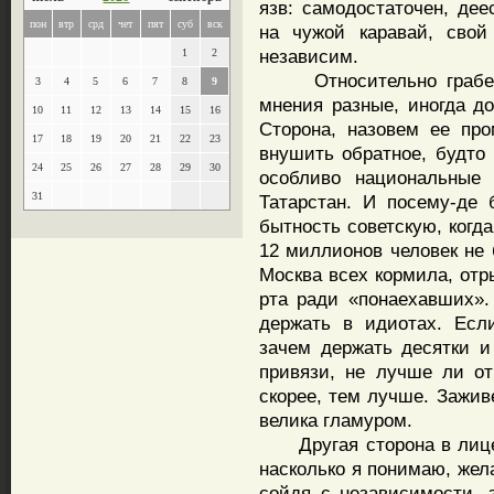
язв: самодостаточен, дее
пон
втр
срд
чет
пят
суб
вск
на чужой каравай, свой
независим.
1
2
Относительно грабежа
3
4
5
6
7
8
9
мнения разные, иногда д
10
11
12
13
14
15
16
Сторона, назовем ее про
17
18
19
20
21
22
23
внушить обратное, будто
24
25
26
27
28
29
30
особливо национальные 
31
Татарстан. И посему-де
бытность советскую, когда
12 миллионов человек не 
Москва всех кормила, отр
рта ради «понаехавших». 
держать в идиотах. Если
зачем держать десятки 
привязи, не лучше ли от
скорее, тем лучше. Зажив
велика гламуром.
Другая сторона в лице 
насколько я понимаю, жел
сойдя с независимости, з