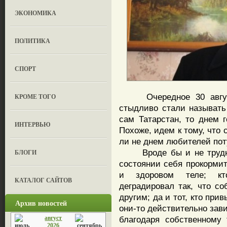
ЭКОНОМИКА
ПОЛИТИКА
СПОРТ
Очередное 30 августа
КРОМЕ ТОГО
стыдливо стали называть
сам Татарстан, то днем г
ИНТЕРВЬЮ
Похоже, идем к тому, что 
ли не днем любителей пот
Вроде бы и не трудно п
БЛОГИ
состоянии себя прокормит
и здоровом теле; кт
КАТАЛОГ САЙТОВ
деградировал так, что с
другим; да и тот, кто прив
Архив новостей
они-то действительно зав
август
благодаря собственному
2026