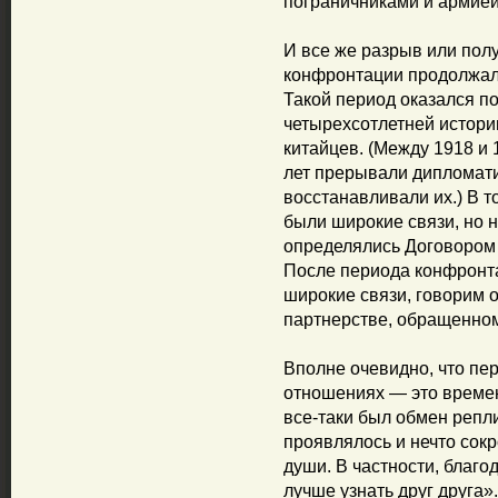
пограничниками и армией
И все же разрыв или пол
конфронтации продолжалис
Такой период оказался п
четырехсотлетней истори
китайцев. (Между 1918 и 
лет прерывали дипломати
восстанавливали их.) В то
были широкие связи, но
определялись Договором 
После периода конфронтац
широкие связи, говорим 
партнерстве, обращенном
Вполне очевидно, что пе
отношениях — это времен
все-таки был обмен репли
проявлялось и нечто сок
души. В частности, благо
лучше узнать друг друга».