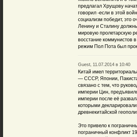
предлагал Хрущову начат
говорил -если в этой вой
социализм победит, это 
Ленину и Сталину должн
мировую пролетарскую р
восстание коммунистов в
режим Пол Пота был про
Guest, 11.07.2014 в 10:40
Китай имел территориаль
— СССР, Японии, Пакиста
связано с тем, что руков
империи Цин, предъявило
империи после её развала
которыми декларировали
древнекитайской геополи
Это привело к погранич
пограничный конфликт 19