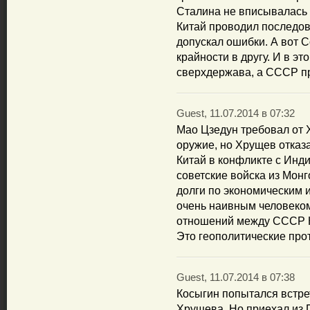
Сталина не вписывалась н
Китай проводил последов
допускал ошибки. А вот 
крайности в другу. И в эт
сверхдержава, а СССР п
Guest, 11.07.2014 в 07:32
Мао Цзедун требовал от 
оружие, но Хрущев отказ
Китай в конфликте с Инд
советские войска из Мон
долги по экономическим 
очень наивным человеком
отношений между СССР К
Это геополитические про
Guest, 11.07.2014 в 07:38
Косыгин попытался встре
Хрущева. Но приехал из 