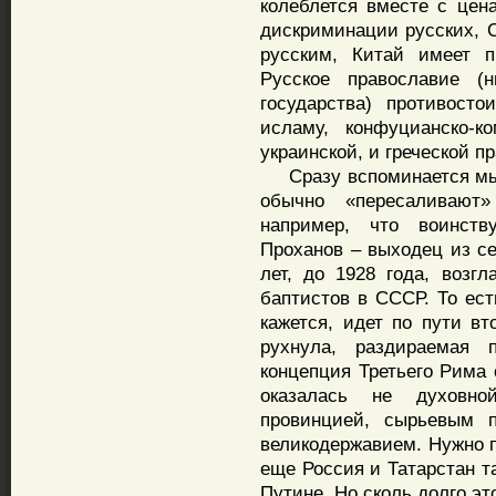
колеблется вместе с цен
дискриминации русских, 
русским, Китай имеет п
Русское православие (н
государства) противосто
исламу, конфуцианско-
украинской, и греческой п
Сразу вспоминается мыс
обычно «пересаливают
например, что воинст
Проханов – выходец из се
лет, до 1928 года, возгл
баптистов в СССР. То ест
кажется, идет по пути вт
рухнула, раздираемая 
концепция Третьего Рима 
оказалась не духовн
провинцией, сырьевым п
великодержавием. Нужно п
еще Россия и Татарстан т
Путине. Но сколь долго эт