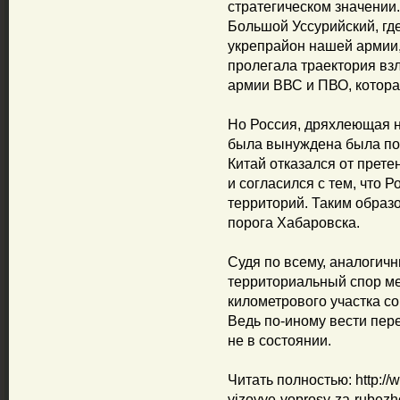
стратегическом значении
Большой Уссурийский, гд
укрепрайон нашей армии, 
пролегала траектория вз
армии ВВС и ПВО, котора
Но Россия, дряхлеющая н
была вынуждена была пой
Китай отказался от прете
и согласился с тем, что 
территорий. Таким образо
порога Хабаровска.
Судя по всему, аналоги
территориальный спор ме
километрового участка с
Ведь по-иному вести пер
не в состоянии.
Читать полностью: http://
vizovye-voprosy-za-rubezhom