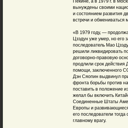
Пекине, а в 1979 г. в Мо
вынуждены своими нацио
и состоянием развития д
встречи и обмениваться 
«В 1979 году, — продолж
Цзэдун уже умер, но его
последователь Мао Цзэду
решили ликвидировать п
договорно-правовую осно
продлили срок действия 
помощи, заключенного С
Дэн Сяопин выдвинул при
фронта борьбы против на
поставить в положение и
желал бы включить Китай
Соединенные Штаты Амер
Европы и развивающиеся 
его последователи тогда 
главному врагу.