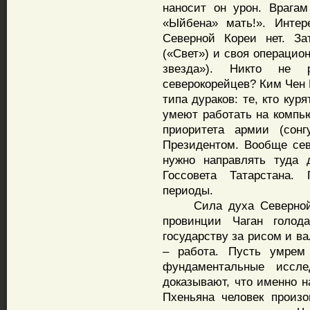
наносит он урон. Врага
«Ыйбена» мать!». Интер
Северной Кореи нет. За
(«Свет») и своя операцио
звезда»). Никто не 
северокорейцев? Ким Чен 
типа дураков: те, кто куря
умеют работать на компью
приоритета армии (сон
Президентом. Вообще сев
нужно направлять туда 
Госсовета Татарстана.
периоды.
Сила духа Северной Ко
провинции Чаган голод
государству за рисом и в
– работа. Пусть умрем 
фундаментальные исслед
доказывают, что именно 
Пхеньяна человек произ