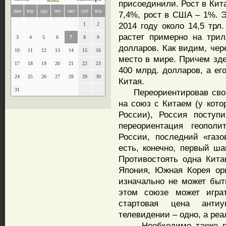
присоединили. Рост в Кит
пон
втр
срд
чет
пят
суб
вск
7,4%, рост в США – 1%. Э
2014 году около 14,5 трл
1
2
растет примерно на три
3
4
5
6
7
8
9
долларов. Как видим, чер
10
11
12
13
14
15
16
место в мире. Причем зде
17
18
19
20
21
22
23
400 млрд. долларов, а ег
24
25
26
27
28
29
30
Китая.
31
Переориентировав свои 
на союз с Китаем (у кото
России), Россия поступ
переориентация геопол
России, последний «газ
есть, конечно, первый ша
Противостоять одна Кита
Япония, Южная Корея ор
изначально не может быт
этом союзе может играт
стартовая цена антиу
телевидении – одно, а реа
Необходимо также при