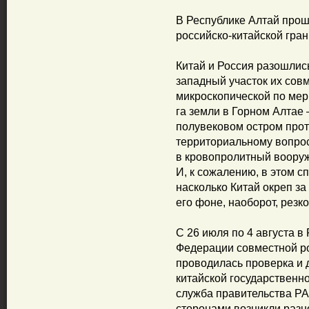
В Республике Алтай прош
российско-китайской гра
Китай и Россия разошлись
западный участок их совм
микроскопической по мер
га земли в Горном Алтае
полувековом остром про
территориальному вопрос
в кровопролитный вооруж
И, к сожалению, в этом с
насколько Китай окреп за
его фоне, наоборот, резко
С 26 июля по 4 августа в
Федерации совместной ро
проводилась проверка и 
китайской государственно
служба правительства РА
сторонами возникли разн