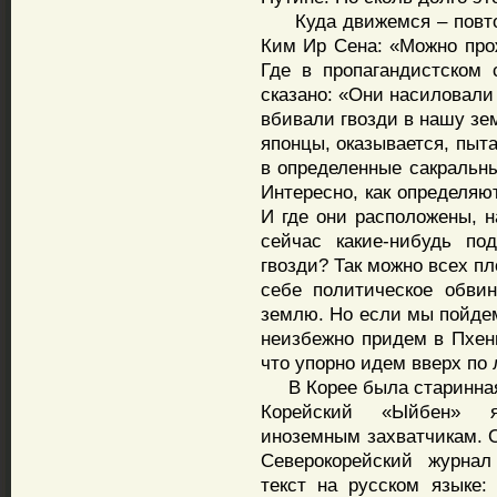
Куда движемся – повтор
Ким Ир Сена: «Можно прож
Где в пропагандистском
сказано: «Они насиловали
вбивали гвозди в нашу зе
японцы, оказывается, пыт
в определенные сакральны
Интересно, как определяю
И где они расположены, н
сейчас какие-нибудь п
гвозди? Так можно всех пл
себе политическое обви
землю. Но если мы пойдем
неизбежно придем в Пхен
что упорно идем вверх по
В Корее была старинная
Корейский «Ыйбен» я
иноземным захватчикам. 
Северокорейский журнал
текст на русском языке: