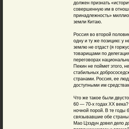
должен признать «истори
совершенную им в отноше
принадлежность» миллио
земли Китаю.
Россия во второй половин
одну и ту же позицию: у 
землю не отдаст (я горжу
товарищами по делегация
переговорах национальны
Пекин не поймет этого, 
стабильных добрососедс
странами. Россия, ее лю
доступными им средства
Что же такое были двуст
60 — 70-х годах XX века
ночной порой. В те годы 
связывавшие обе страны.
Мао Цзэдун довел дело д