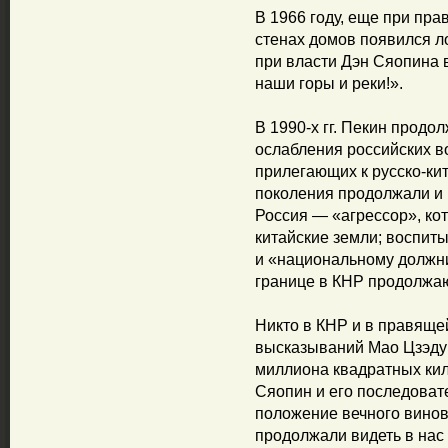
В 1966 году, еще при пра
стенах домов появился ло
при власти Дэн Сяопина 
наши горы и реки!».
В 1990-х гг. Пекин продо
ослабления российских в
прилегающих к русско-ки
поколения продолжали и 
Россия — «агрессор», ко
китайские земли; воспиты
и «национальному должни
границе в КНР продолжа
Никто в КНР и в правяще
высказываний Мао Цзэдун
миллиона квадратных кил
Сяопин и его последоват
положение вечного винов
продолжали видеть в нас 