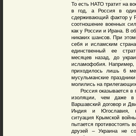
То есть НАТО тратит на в
в год, а Россия в оди
сдерживающий фактор у Ро
соотношение военных сил
как у России и Ирана. В 
никаких шансов. При этом
себя и исламским страна
единственный ее страт
месяцев назад, до украи
исламофобия. Например,
приходилось лишь 6 меч
мусульманские праздники
молились на прилегающих 
Россия оказывается в го
изоляции, чем даже в
Варшавский договор и Дв
Индия и Югославия, на
ситуация Крымской войны
пытается противостоять в
друзей – Украина не со