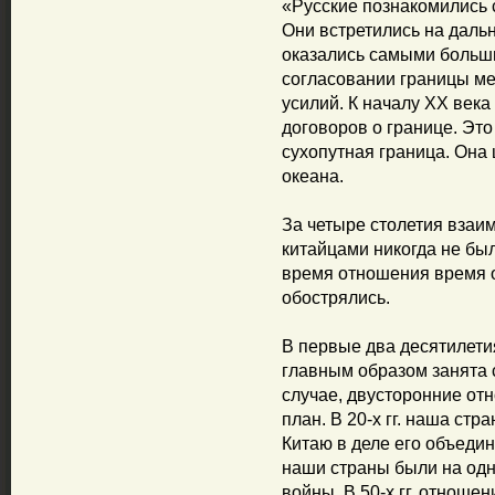
«Русские познакомились с
Они встретились на даль
оказались самыми больши
согласовании границы ме
усилий. К началу XX век
договоров о границе. Эт
сухопутная граница. Она 
океана.
За четыре столетия взаи
китайцами никогда не бы
время отношения время 
обострялись.
В первые два десятилети
главным образом занята 
случае, двусторонние от
план. В 20-х гг. наша ст
Китаю в деле его объедине
наши страны были на одн
войны. В 50-х гг. отнош