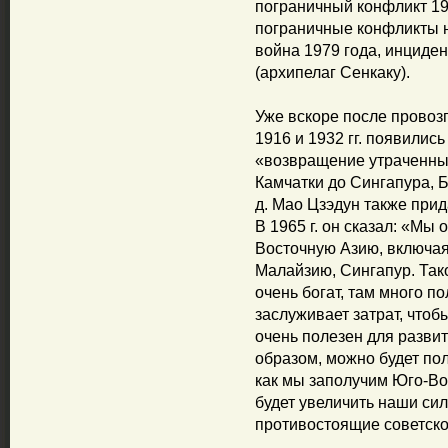
пограничный конфликт 19
пограничные конфликты н
война 1979 года, инциде
(архипелаг Сенкаку).
Уже вскоре после провоз
1916 и 1932 гг. появилис
«возвращение утраченных
Камчатки до Сингапура, Б
д. Мао Цзэдун также при
В 1965 г. он сказал: «Мы
Восточную Азию, включая
Малайзию, Сингапур. Тако
очень богат, там много п
заслуживает затрат, чтоб
очень полезен для разви
образом, можно будет пол
как мы заполучим Юго-Во
будет увеличить наши сил
противостоящие советско