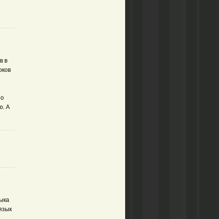
в в
оков
но
ю. А
ыка
язык