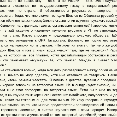
ний балл по Татарстану – 65,8, а по России – 62,5. Это получае
льтаты экзаменов по государственному языку в национальной рес
ше, чем по стране. В объективности результатов, наверное, н
евается. Тогда, что мне скажет господин Щеглов из Общества русской к
а он обвиняет власти республики в ограничении изучения русского языка
обвинения на страницах газеты, организация митингов? Наверное, мит
ят в заблуждение о «зажиме» изучения русского в РТ, не утвержда
, им платят. Как-то спросил у председателя русского общества На
ов о его отношении к ОРК Татарстана. Дословно не помню его отве
вался нелицеприятно, в смысле: «Не хочу их знать». Так чего же до
один Щеглов и иже с ними, когда «чешут там, где не чешется»? Рас
у, на которой мы все плывем, хотят дестабилизации обстановки в рес
а кто заказывает «музыку»? Те, кто заказал Майдан в Киеве? Чт
ов?
становится больно, когда мои дети разговаривают между собой не н
е. Я ничего не могу сделать, хотя мне отвечают на татарском. Сейч
ена, чтобы ремнем хлестать. Я помню в детстве, чуваши с соседней
ь хорошо говорили на татарском языке. Не в обиду будет сказано, ни
ким я не смог поговорить на татарском языке. Если бы я жил на те
да, я бы изучил язык коренного населения: китайского, папуасского, инде
их, каким бы тяжелым он для меня ни был. Не хочу говорить о «тугоду
ении языков, но то, что многие представители великодержавной нации 
 коренного населения, я считаю неуважением к этим народам. Навер
 их достоинства изучать какой-то там татарский, марийский, чувашский 