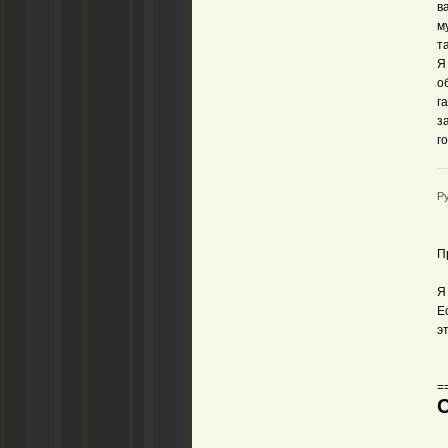
в
м
т
Я
о
г
з
г
Ру
П
Я
Е
э
=