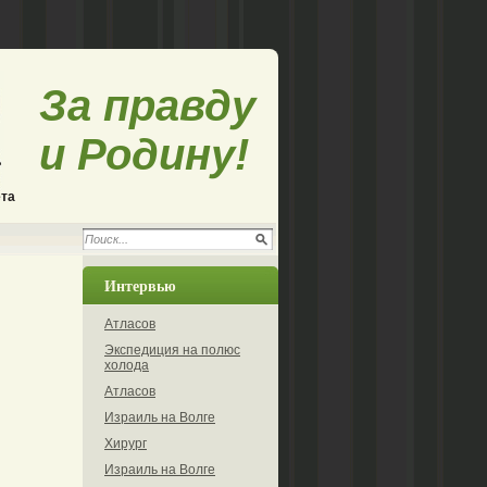
За правду
и Родину!
ета
Интервью
Атласов
Экспедиция на полюс
холода
Атласов
Израиль на Волге
Хирург
Израиль на Волге