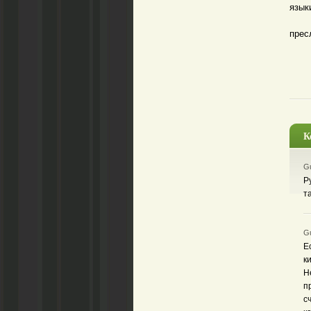
язык
И в
прес
К
Gu
Р
т
Gu
Е
к
Н
п
с