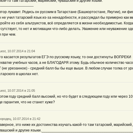
акой-то там татарский, марийский, чувашский и другие языки.
-----------------------------
втор лукавит. Родись он русским в Татарстане (Башкортостане, Якутии), ни фи
н не учил татарский язык из-за ненадобности, и рассуждал бы примерно как м
тройте из себя альтруистов, всё определяется в жизни необходимостью. Когда
тсутствует, то нет и мотивации что-либо делать. Уважение или неуважение зд
и при чем.
est, 10.07.2014 в 21:04
то касается результатов ЕГЭ по русскому языку, то они достигнуты ВОПРЕКИ
ехватке учебных часов, а не БЛАГОДАРЯ этому. Будь обычное количество часо
Т (не урезанное) - средний балл бы бы еще выше. В любом случае толка от ур
атарского в щколах нет.
est, 10.07.2014 в 21:05
 этом году средний балл высокий, но что будет в следующем году или через 10
де гарантия, что не станет хуже?
ородец, 10.07.2014 в 21:42
аверное, это ниже их достоинства изучать какой-то там татарский, марийский,
увашский и другие языки.____________________________________________