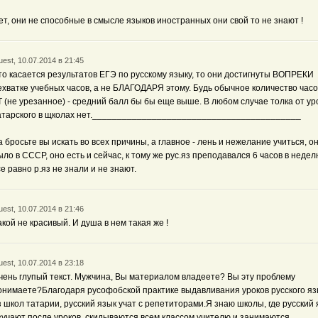
ет, они не способные в смысле языков иностранных они свой то не знают !
est, 10.07.2014 в 21:45
то касается результатов ЕГЭ по русскому языку, то они достигнуты ВОПРЕКИ
ехватке учебных часов, а не БЛАГОДАРЯ этому. Будь обычное количество часо
Т (не урезанное) - средний балл бы бы еще выше. В любом случае толка от ур
атарского в щколах нет.__________________________________________
а бросьте вы искать во всех причины, а главное - лень и нежелание учиться, о
ыло в СССР, оно есть и сейчас, к тому же рус.яз преподавался 6 часов в недел
се равно р.яз не знали и не знают.
est, 10.07.2014 в 21:46
акой не красивый. И душа в нем такая же !
est, 10.07.2014 в 23:18
чень глупый текст. Мужчина, Вы материалом владеете? Вы эту проблему
онимаете?Благодаря русофобской практике выдавливания уроков русского яз
з школ татарии, русский язык учат с репетиторами.Я знаю школы, где русский 
зучают после уроков, скидываются всем классом учителю и занимаются