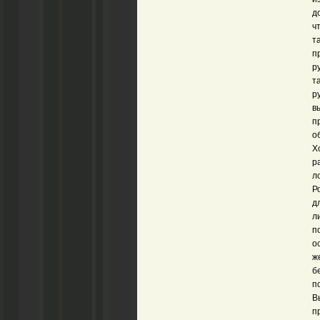
д
ч
т
п
р
т
р
в
п
о
Х
р
л
Р
д
л
п
о
ж
б
п
В
п