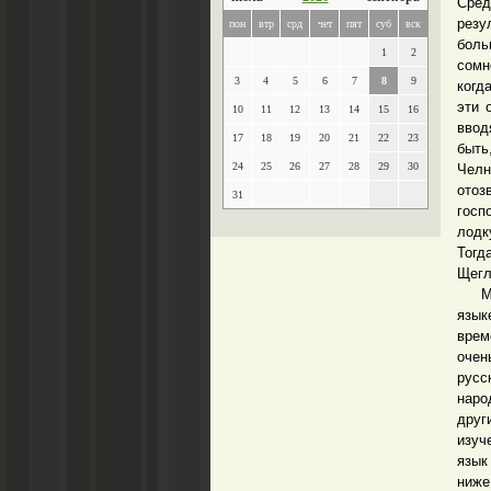
Сред
резу
пон
втр
срд
чет
пят
суб
вск
боль
1
2
сомн
3
4
5
6
7
8
9
когд
эти 
10
11
12
13
14
15
16
ввод
17
18
19
20
21
22
23
быть
24
25
26
27
28
29
30
Челн
отоз
31
госп
лодк
Тогд
Щегл
Мне 
язык
врем
очен
русс
наро
друг
изуч
язык
ниже