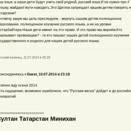
аш язык, а наши дети будут учить свой родной, русский язык.И не нужно про //
узыку, майдан// жути наводить.Это Щеглов запрещает вашим детям говорить 
атарском?
 отвечу, какую мы цель преследуем, - вернуть нашим детям полноценное
бразование, полноценное изучение русского языка, а не на уровне
астарбайтера.Наши дети имеют на это право. И это право мы вернём.Кто
аказывает провокацию? - те кто лишает наших детей полноценного изучения
осударственного и родного для наших детей русского языка.
сский казанец, 11.07.2014 в 00:29
рисоединяюсь к
Guest, 10.07.2014 в 23:18
 лично жду осени 2014.
сть ощущение, возможно ошибочное, что "Русская весна" дойдет и до российс
тнократий.
======================
Султан Татарстан Минихан