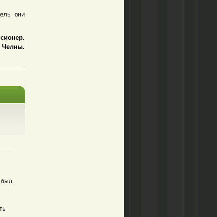
ель они
сионер.
Челны.
 был.
ть