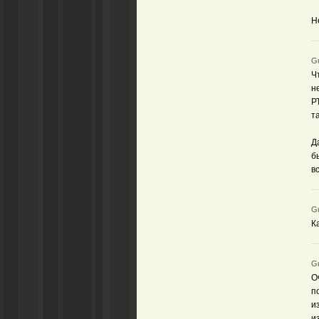
Н
Gu
Ч
н
Р
т
Д
б
в
Gu
К
Gu
О
п
и
и