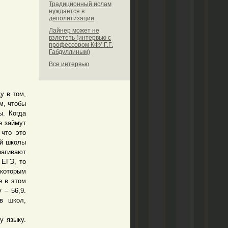
Традиционный ислам
нуждается в
деполитизации
Лайнер может не
взлететь (интервью с
профессором КФУ Г.Г.
Габдуллиным)
Все интервью
у в том,
м, чтобы
ы. Когда
е займут
 что это
ой школы
рагивают
 ЕГЭ, то
екоторым
е в этом
 – 56,9.
в школ,
 языку.