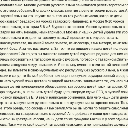
ополнительно. Многие учителя русского языка занимаются репетиторством по
то это востребовано.В старших классах занятия с репетиторами возрастает.А
атарский язык ни кто не учит, жаль только тех учебных часов, которые дети
росиживают бездарно на уроках татарского.Например, в Москве 9-10 уроков
усского языка, в татарии 5-6 и 5-6 уроков татарского. Уроков русского языка в
атарии на 40% меньше, чем например, в Москве.У наших детей украли эти уро
усского языка и отдали татарскому языку.И прекратите кликушествовать, -
ынаснеуважаете, на нашей земле живёте, язык соседа, язык матери, язык земл
рочий бред. А за что вас уважать. За то, что вы лишаете наших детей полноце
бразования? За то, что вы лишаете наших детей изучения родного для них я
очешь поговорить на татарском языке с русским, поговори с татарином.Опять
аскачивающуюся лодку притащили. Я не плыву вместе с вами в этой качающе
одке, вы плывёте в свою мусульманскую республику без русского языка, а я жив
оссии и хочу, что бы мой ребёнок полноценно изучал государственный и родн
ля него русский язык.Дестабилизацией обстановки занимаются те, кто насиль
ишает детей полноценного образования, как русских детей так и татарских. О
ора подумать, а не лишать детей будущего, впереди сдача ЕГЭ, а русский язы
сновной предмет, в ЕГЭ ввели написание сочинения. Для чего наши дети дол
ертвовать изучением русского языка в пользу изучения татарского языка. Толь
ез этого бреда, про соседа и язык земли.Что бы вы могли по тешить самолюби
оговорить на татарском языке с русским? А не дофига ли наши дети вам долж
ы кто? Вы граждане России, наши дети то же граждане России и у всех одина
рава. Так и учите свой родной татарский язык сами, а не принуждайте других у