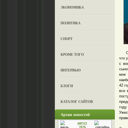
ЭКОНОМИКА
ПОЛИТИКА
СПОРТ
Сейч
КРОМЕ ТОГО
что 
с во
сыно
ИНТЕРВЬЮ
мое 
наиб
42 г
БЛОГИ
все 
пост
КАТАЛОГ САЙТОВ
пред
году
Ужес
Архив новостей
прав
август
Но я
2026