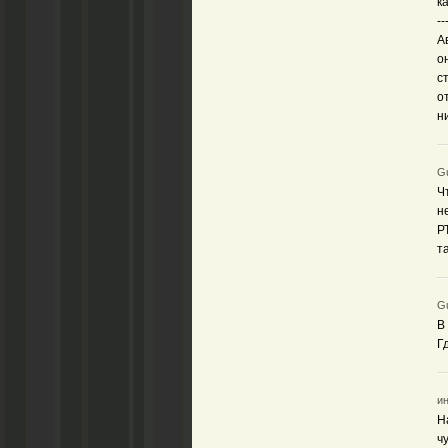
к
--
А
о
с
о
н
Gu
Ч
н
Р
т
Gu
В
Г
ин
Н
ч