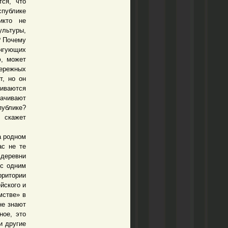
тся, что
публике
икто не
ультуры,
? Почему
ингующих
ю, может
бережных
т, но он
биваются
качивают
публике?
о скажет
а родном
ас не те
 деревни
 с одним
рритории
йского и
мстве» в
не знают
ное, это
и другие