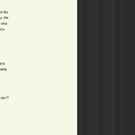
га бы
ы. Не
 она
есь
в в
оков
 лет?