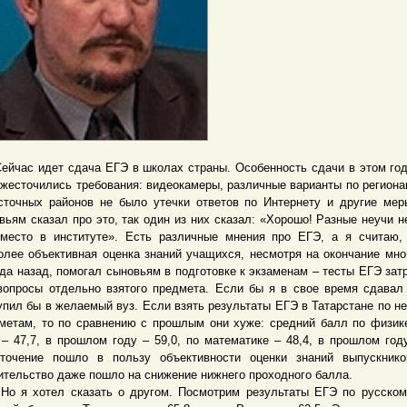
ас идет сдача ЕГЭ в школах страны. Особенность сдачи в этом год
ужесточились требования: видеокамеры, различные варианты по региона
сточных районов не было утечки ответов по Интернету и другие мер
вьям сказал про это, так один из них сказал: «Хорошо! Разные неучи н
место в институте». Есть различные мнения про ЕГЭ, а я считаю,
олее объективная оценка знаний учащихся, несмотря на окончание мн
ода назад, помогал сыновьям в подготовке к экзаменам – тесты ЕГЭ зат
вопросы отдельно взятого предмета. Если бы я в свое время сдавал
упил бы в желаемый вуз. Если взять результаты ЕГЭ в Татарстане по н
метам, то по сравнению с прошлым они хуже: средний балл по физик
 – 47,7, в прошлом году – 59,0, по математике – 48,4, в прошлом году
точение пошло в пользу объективности оценки знаний выпускнико
ительство даже пошло на снижение нижнего проходного балла.
 хотел сказать о другом. Посмотрим результаты ЕГЭ по русскому