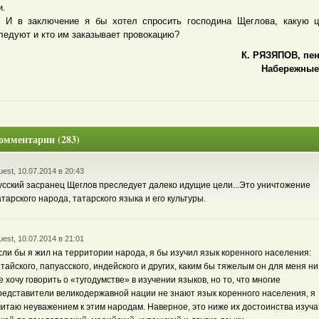
и.
 заключение я бы хотел спросить господина Щеглова, какую ц
ледуют и кто им заказывает провокацию?
К. РЯЗЯПОВ, пен
Набережные 
омментарии (283)
est, 10.07.2014 в 20:43
усский засранец Щеглов преследует далеко идущие цели...Это уничтожение
атарского народа, татарского языка и его культуры.
est, 10.07.2014 в 21:01
сли бы я жил на территории народа, я бы изучил язык коренного населения:
итайского, папуасского, индейского и других, каким бы тяжелым он для меня ни
е хочу говорить о «тугодумстве» в изучении языков, но то, что многие
редставители великодержавной нации не знают язык коренного населения, я
читаю неуважением к этим народам. Наверное, это ниже их достоинства изуча