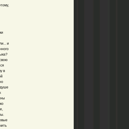
тому,
ки
и... и
нного
зыка?
 свою
йся
у в
ой
но
 душе
к
жны
ко
е,
ны.
ковые
чить