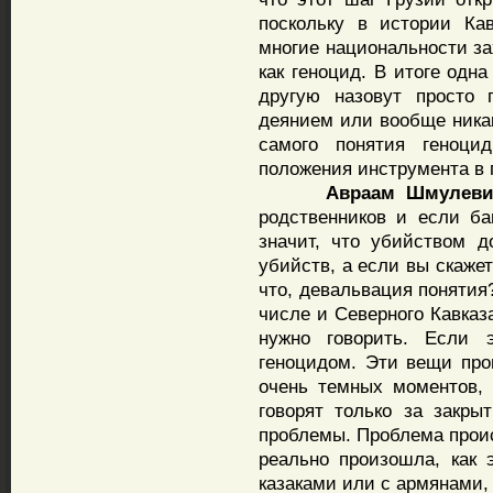
поскольку в истории Ка
многие национальности з
как геноцид. В итоге одн
другую назовут просто 
деянием или вообще никак
самого понятия геноцид
положения инструмента в 
Авраам Шмулеви
родственников и если ба
значит, что убийством 
убийств, а если вы скажет
что, девальвация понятия
числе и Северного Кавказ
нужно говорить. Если 
геноцидом. Эти вещи пр
очень темных моментов, 
говорят только за закры
проблемы. Проблема проис
реально произошла, как
казаками или с армянами, 