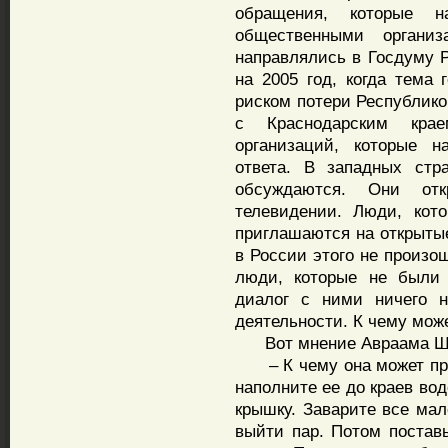
обращения, которые н
общественными органи
направлялись в Госдуму Р
на 2005 год, когда тема 
риском потери Республико
с Краснодарским кра
организаций, которые н
ответа. В западных стр
обсуждаются. Они от
телевидении. Люди, кот
приглашаются на открытые
в России этого не произо
люди, которые не были 
диалог с ними ничего 
деятельности. К чему мож
Вот мнение Авраама Ш
– К чему она может при
наполните ее до краев вод
крышку. Заварите все мал
выйти пар. Потом постав