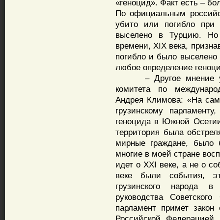
«геноцид». Факт есть – б
По официальным российс
убито или погибло при 
выселено в Турцию. Но
времени, XIX века, призна
погибло и было выселено 
любое определение геноци
– Другое мнение у за
комитета по междунар
Андрея Климова: «На сам
грузинскому парламенту
геноцида в Южной Осетии,
территория была обстрел
мирные граждане, было 
многие в моей стране восп
идет о XXI веке, а не о с
веке были события, э
грузинского народа в 
руководства Советского
парламент примет закон
Российской Федерацией,