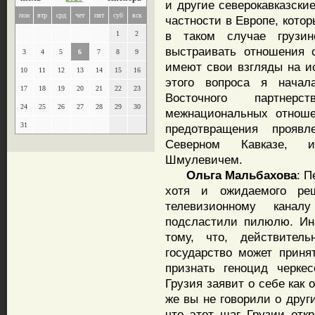
и другие северокавказски
пон
втр
срд
чет
пят
суб
вск
частности в Европе, кото
в таком случае грузи
1
2
выстраивать отношения 
3
4
5
6
7
8
9
имеют свои взгляды на 
10
11
12
13
14
15
16
этого вопроса я начал
17
18
19
20
21
22
23
Восточного партнерс
24
25
26
27
28
29
30
межнациональных отноше
31
предотвращения прояв
Северном Кавказе, и
Шмулевичем.
Ольга Мальбахова
: П
хотя и ожидаемого ре
телевизионному кана
подсластили пилюлю. Ин
тому, что, действитель
государство может приня
признать геноцид черке
Грузия заявит о себе как
же вы не говорили о друг
что этот шаг Грузии отк