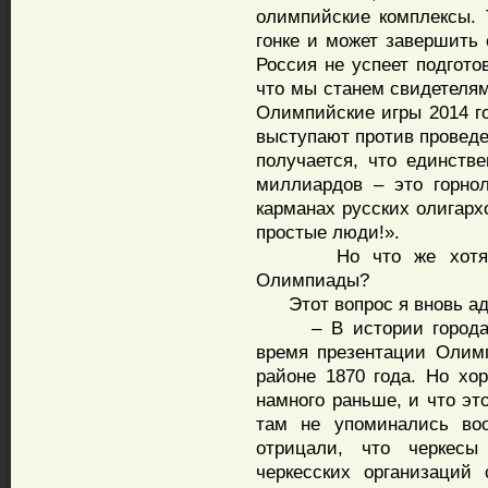
олимпийские комплексы. 
гонке и может завершить 
Россия не успеет подгото
что мы станем свидетелям
Олимпийские игры 2014 го
выступают против проведе
получается, что единстве
миллиардов – это горно
карманах русских олигарх
простые люди!».
Но что же хотят че
Олимпиады?
Этот вопрос я вновь ад
– В истории города Со
время презентации Олимп
районе 1870 года. Но хор
намного раньше, и что эт
там не упоминались воо
отрицали, что черкес
черкесских организаций