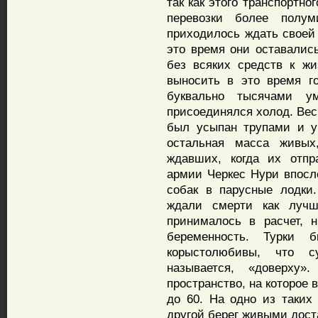
так как этого транспортн
перевозки более полум
приходилось ждать своей 
это время они оставалис
без всяких средств к жи
выносить в это время г
буквально тысячами у
присоединялся холод. Вес
был усыпан трупами и 
остальная масса живых
ждавших, когда их отпр
армии Черкес Нури впосл
собак в парусные лодки
ждали смерти как луч
принималось в расчет, н
беременность. Турки
корыстолюбивы, что с
называется, «доверху
пространство, на которое
до 60. На одно из таких 
другой берег живыми дост