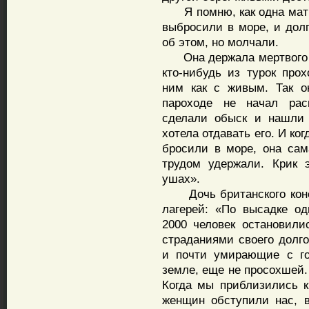
Я помню, как одна мать н
выбросили в море, и долг
об этом, но молчали.
Она держала мертвого реб
кто-нибудь из турок про
ним как с живым. Так о
пароходе не начал расп
сделали обыск и нашли 
хотела отдавать его. И ког
бросили в море, она сам
трудом удержали. Крик 
ушах».
Дочь британского консу
лагерей: «По высадке од
2000 человек остановил
страданиями своего долг
и почти умирающие с го
земле, еще не просохшей
Когда мы приблизились к
женщин обступили нас, в