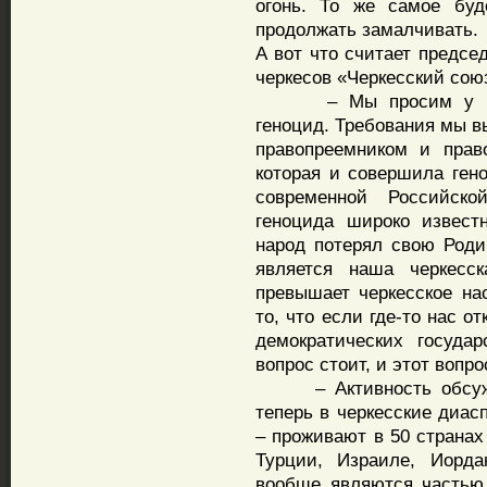
огонь. То же самое буд
продолжать замалчивать.
А вот что считает предсе
черкесов «Черкесский сою
– Мы просим у между
геноцид. Требования мы в
правопреемником и прав
которая и совершила гено
современной Российско
геноцида широко извест
народ потерял свою Роди
является наша черкесск
превышает черкесское на
то, что если где-то нас 
демократических государ
вопрос стоит, и этот вопр
– Активность обсужден
теперь в черкесские диас
– проживают в 50 страна
Турции, Израиле, Иорд
вообще являются частью 