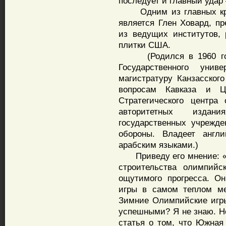
последует и главный удар
Одним из главных крит
является Глен Ховард, п
из ведущих институтов,
плитки США.
(Родился в 1960 году.
Государственного уни
магистратуру Канзасского
вопросам Кавказа и Ц
Стратегического центра
авторитетных издан
государственных учрежд
обороны. Владеет англи
арабским языками.)
Приведу его мнение: «Р
строительства олимпийс
ощутимого прогресса. О
игры в самом теплом ме
Зимние Олимпийские игры
успешными? Я не знаю. Но
статья о том, что Южная