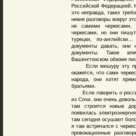
Российской Федерацией. Н
это неправда, таких треб
некие разговоры вокруг это
не самими черкесами,
черкесами, но они пишут
турецки, по-английски
документы давать, они 
документы. Такое вп
Вашингтонском обкоме пи
Если мишуру эту прово
окажется, что сами черке
народа, они хотят прям
братьями.
Если говорить о российс
из Сочи, они очень доволь
там строятся новые дор
появилась электроэнергия
там сегодня осушают боло
я там встречался с черке
провокационные разгово