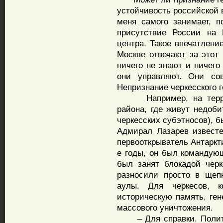
устойчивость российской 
меня самого занимает, 
присутствие России на 
центра. Такое впечатлени
Москве отвечают за этот 
ничего не знают и ничего
они управляют. Они со
Непризнание черкесского 
Например, на террито
района, где живут недоб
черкесских субэтносов), 
Адмирал Лазарев извест
первооткрыватель Антаркти
е годы, он был команду
был занят блокадой черк
разносили просто в щеп
аулы. Для черкесов, 
историческую память, ген
массового уничтожения.
– Для справки. Политич