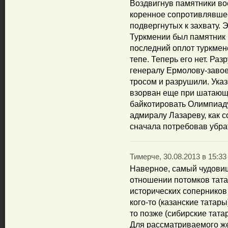
Воздвигнув памятники в
коренное сопротивлявше
подвергнутых к захвату. 
Туркмении был памятник 
последний оплот туркмен
тепе. Теперь его нет. Ра
генералу Ермолову-завое
тросом и разрушили. Ука
взорван еще при шатающ
байкотировать Олимпиаду
адмиралу Лазареву, как с
сначала потребовав убра
Тимерче, 30.08.2013 в 15:33
Наверное, самый чудови
отношении потомков тата
исторических соперников
кого-то (казанские татары
то позже (сибирские тата
Для рассматриваемого же