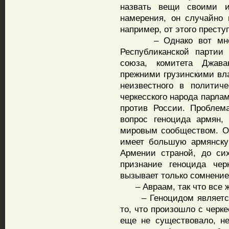
назвать вещи своими 
намерения, он случайно
например, от этого престу
– Однако вот мнение
Республиканской партии
союза, комитета Джава
прежними грузинскими вла
неизвестного в политич
черкесского народа парла
против России. Проблем
вопрос геноцида армян,
мировым сообществом. Од
имеет большую армянску
Армении страной, до си
признание геноцида чер
вызывает только сомнение
– Авраам, так что все ж
– Геноцидом является у
то, что произошло с черке
еще не существовало, не