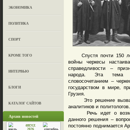
ЭКОНОМИКА
ПОЛИТИКА
СПОРТ
Спустя почти 150 лет 
КРОМЕ ТОГО
войны черкесы настаива
справедливости – призн
ИНТЕРВЬЮ
народа. Эта тема с
словосочетанием – черке
государством в мире, пр
БЛОГИ
Грузия.
Это решение вызвало 
КАТАЛОГ САЙТОВ
аналитиков и политологов.
Речь идет о возможны
Архив новостей
данного решения – вопро
август
постоянно поднимается Ар
2026