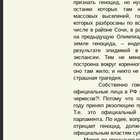
признать геноцид, но н
останки которых там н
массовых выселений, г
которых разбросаны по в
числе в районе Сочи, в 
на предыдущую Олимпиад
земле геноцида, – инд
результате эпидемий в
экспансии. Тем не ме
построена вокруг коренно
оно там жило, и никто не
страшная трагедия.
Собственно говоря,
официальные лица в РФ в
черкесов?! Потому что 
году принял резолюцию пр
Т.е. это официальный 
парламента. По идее, воп
отрицает геноцид, дол
официальным властям суб
Может ли признание ген