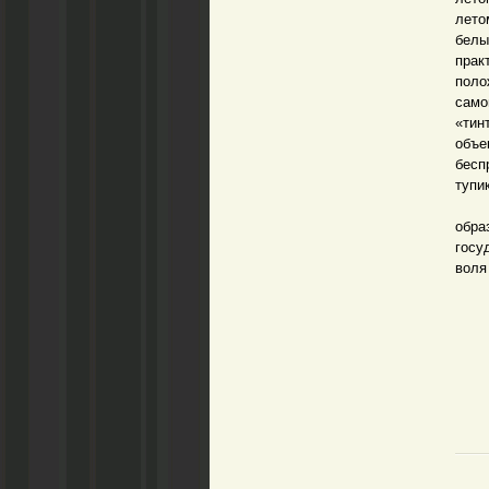
лето
белы
прак
поло
само
«тин
объе
бесп
тупи
Нача
обра
госу
воля