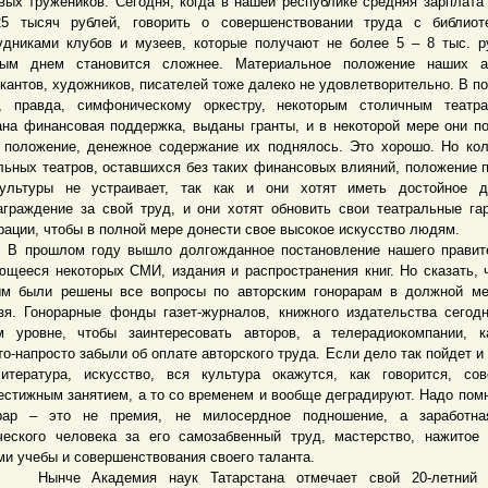
вых тружеников. Сегодня, когда в нашей республике средняя зарплата
5 тысяч рублей, говорить о совершенствовании труда с библиоте
удниками клубов и музеев, которые получают не более 5 – 8 тыс. р
ым днем становится сложнее. Материальное положение наших ар
кантов, художников, писателей тоже далеко не удовлетворительно. В п
, правда, симфоническому оркестру, некоторым столичным театр
ана финансовая поддержка, выданы гранты, и в некоторой мере они п
 положение, денежное содержание их поднялось. Это хорошо. Но ко
льных театров, оставшихся без таких финансовых влияний, положение 
ультуры не устраивает, так как и они хотят иметь достойное д
аграждение за свой труд, и они хотят обновить свои театральные га
рации, чтобы в полной мере донести свое высокое искусство людям.
ошлом году вышло долгожданное постановление нашего правите
ющееся некоторых СМИ, издания и распространения книг. Но сказать, 
м были решены все вопросы по авторским гонорарам в должной ме
зя. Гонорарные фонды газет-журналов, книжного издательства сегод
м уровне, чтобы заинтересовать авторов, а телерадиокомпании, к
то-напросто забыли об оплате авторского труда. Если дело так пойдет и
итература, искусство, вся культура окажутся, как говорится, со
естижным занятием, а то со временем и вообще деградируют. Надо помн
рар – это не премия, не милосердное подношение, а заработна
ческого человека за его самозабвенный труд, мастерство, нажитое
ми учебы и совершенствования своего таланта.
че Академия наук Татарстана отмечает свой 20-летний ю