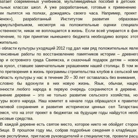
ватает современных учебников, мультимедийных пособий в детских
льных классах школ. А уже разработанные, готовые к применению
ми пылятся на полках, дожидаясь своего часа. Например, проект
ебенок»), разработанный Институтом развития образов
тармультфильмом, несмотря на положительные оценки специал
ственности, никак не воплощается в жизнь. Если всеё упирается в фи
печение, то при принятии нынешнего бюджета необходимо вопрос это
жительно.
ласти культуры уходящий 2012 год дал нам ряд положительных явле
тенсивные работы по восстановлению памятников истории – древнег
ар и островного града Свияжска, и сказочный подарок детям – ново
ра кукол, ставшее замечательным украшением нашей столицы. В том ж
ло претворения в жизнь программы строительства клубов в сельской ме
область культуры у нас в течение 20 – 30 лет оставалась без внимания, 
 словно бы вдохнули в них новую жизнь. Язык, обычаи, нацио
енности любого народа в первую очередь сохраняются в деревне.
анение деревни – это не только развитие сельского хозяйства, н
туры всего народа. Наш комитет в начале года обращался к правите
иативой сохранения и развития исторически ценных сел Татарста
емся, что на этот проект в бюджетах на будущие годы найдутся нео
нсовые средства.
ждой деревне есть святое место, которое никто не обойдет сторон
бище. В прошлом году мы, собрав подробные сведения о кладбищах
нов республики, пригласив руководителей и специалистов, провели рас