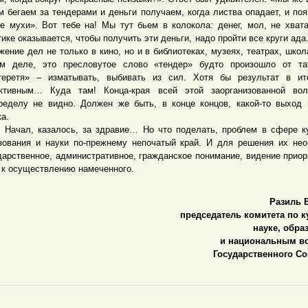
м бегаем за тендерами и деньги получаем, когда листва опадает, и по
е мухи». Вот тебе на! Мы тут бьем в колокола: денег, мол, не хвата
тике оказывается, чтобы получить эти деньги, надо пройти все круги ада.
жение дел не только в кино, но и в библиотеках, музеях, театрах, шко
м деле, это пресловутое слово «тендер» будто произошло от тат
теретя» – изматывать, выбивать из сил. Хотя бы результат в ит
ктивным… Куда там! Конца-края всей этой заорганизованной вол
ределу не видно. Должен же быть, в конце концов, какой-то выход 
ка.
л, казалось, за здравие… Но что поделать, проблем в сфере ку
зования и науки по-прежнему непочатый край. И для решения их не
дарственное, административное, гражданское понимание, видение приор
 к осуществлению намеченного.
Разиль 
председатель комитета по к
науке, обр
и национальным в
Государственного Со