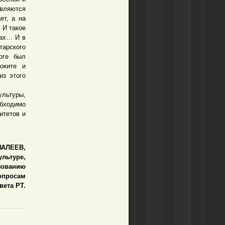
являются
ет, а на
 И такое
лах… И в
арского
оге был
оките и
из этого
льтуры,
обходимо
итетов и
ВАЛЕЕВ,
ультуре,
азованию
опросам
вета РТ.