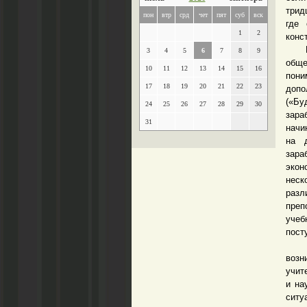
трид
пон
втр
срд
чет
пят
суб
вск
где 
1
2
конс
Не з
3
4
5
6
7
8
9
обще
10
11
12
13
14
15
16
пони
17
18
19
20
21
22
23
допо
(«Бу
24
25
26
27
28
29
30
зара
31
начи
на д
зара
экон
неск
разл
преп
учеб
пост
В п
возн
учит
и на
ситу