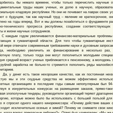
добилось бы немало времени, чтобы только перечислить научные о
аментальные труды наших ученых, их долю в научную, образовате
риальную кладовую республики. Но они не почивают на лаврах своих ус
ют о будущем, так как научный труд – явление не краткосрочное, он
лено на годы вперед. Вот и мы должны позаботиться о фундаменте ра
но-технического прогресса республики, создании соответствующих
ты и жизни научных сотрудников.
аждым годом увеличиваются финансово-материальные проблемы 
тающих в гуманитарной области. Для того чтобы гуманитарные инс
ой мере отвечали современным требованиям науки и духовным запроса
да, необходимо увеличить их финансирование в несколько раз, 
ботную плату, только тогда они могут пополниться молодыми специа
дня средний возраст ученых приближается к пенсионному, а молодежь з
 рублей заработка не больно-то стремится пополнить ряды малообес
нитариев.
у денег есть такое нехорошее качество, как их постоянная нехв
стую мы и эти скудные средства не можем эффективно использо
етных организациях в последние годы самым непопулярным был 94-
твуя в изнурительных конкурсах на размещение заказов, прямо-так
вая злополучные тендеры, руководители организаций теряют драгоценн
ергию, которые можно было бы использовать с большей пользой для
то я спросил одного нашего кинорежиссера: «Почему действие ваших
сходит исключительно осенью и зимой? Почему не снимаете свои кин
м, когда вокруг прекрасные пейзажи?». Ответ был удивителен: «Мы же 