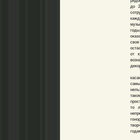
рядо
до 2
сотр
кажд
музы
годы
оказ
свое
оста
от к
возн
деко
В пр
каса
самы
нель
тако
прос
то л
непр
гоно
твор
года
Нын