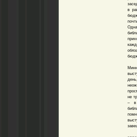
засе
в ра
бюдж
почт
Одна
библ
прих
кажд
обяз
бюдж
Гов
Мин
выст
день
неож
прос
не т
– в
библ
помн
выст
заве
Но с