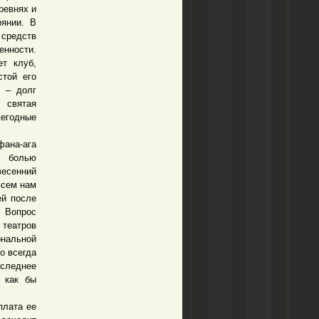
ревнях и
оянии. В
 средств
енности.
т клуб,
стой его
и – долг
 святая
жегодные
ана-ага
й болью
весенний
всем нам
ей после
. Вопрос
 театров
нальной
о всегда
следнее
с как бы
плата ее