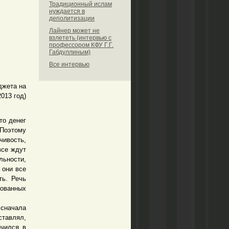
Традиционный ислам
нуждается в
деполитизации
Лайнер может не
взлететь (интервью с
профессором КФУ Г.Г.
Габдуллиным)
Все интервью
джета на
2013 год)
то денег
 Поэтому
чивость,
все ждут
льности,
 они все
ть. Речь
нованных
 сначала
ставлял,
ичился в