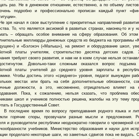
цать раз. Не в денежном отношении, естественно, а по объему листов
очень подробно и профессионально прописан каждый пункт «фин
титуции».
ря начал я свое выступление с приоритетных направлений развити
ства. То, что является аксиомой в развитых странах, наконец-то и у н
мать – обращать особое внимание на сферу образования. Об этом
лнительные миллиарды денежных средств из бюджета на программы «
дущее») и «Бэлэкэч («Малыш»), на ремонт и оборудование школ, ув
ботной платы учителям, строительство десятка детских садов. 
нания требуют своего развития, и нам ни в коем случае нельзя останав
остигнутом. Довольно-таки сложным оказался вопрос подъема 
ботной платы учителей до среднего уровня зарплаты в республи
омике. Чтобы достичь этого «среднего» уровня, педагог вынужден раб
ольких местах или брать на себя дополнительные обязанности, с
ичные должности, а это, несомненно, отрицательно влияет на к
одавания. Пока, к сожалению, нельзя сказать, что проблема обе
никами школ и учеников полностью решена, жалобы на эту тему пр
упать в Государственный Совет.
оследнее время по вопросу преподавания родного языка и лит
икли горячие споры, прозвучали разные мысли и предложения. Ро
еля и руководители республики неоднократно говорили о чрезмерной с
укообразности учебников. Министерство образования и науки для исп
ации проделало некоторые шаги, но заметных сдвигов пока не видать. 