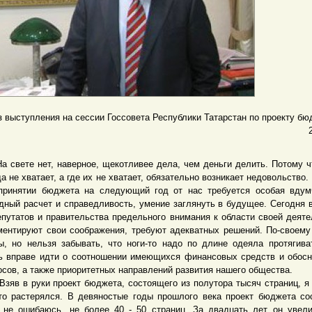
з выступления на сессии Госсовета Республики Татарстан по проекту бю
вете нет, наверное, щекотливее дела, чем деньги делить. Потому ч
да не хватает, а где их не хватает, обязательно возникает недовольство.
принятии бюджета на следующий год от нас требуется особая вдум
дный расчет и справедливость, умение заглянуть в будущее. Сегодня 
епутатов и правительства предельного внимания к области своей деяте
ментируют свои соображения, требуют адекватных решений. По-своему
ы, но нельзя забывать, что ноги-то надо по длине одеяла протягива
ь вправе идти о соотношении имеющихся финансовых средств и обос
осов, а также приоритетных направлений развития нашего общества.
 в руки проект бюджета, состоящего из полутора тысяч страниц, я
то растерялся. В девяностые годы прошлого века проект бюджета со
 не ошибаюсь, не более 40 - 50 страниц. За двадцать лет он увел