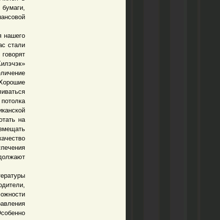
 бумаги,
ансовой
я нашего
ас стали
 говорят
Килэчэк»
еличение
Хорошие
ливаться
потолка
канской
отать на
овмещать
ачество
спечения
одолжают
ературы
дители,
ложности
равления
Особенно