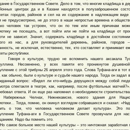
дание в Государственном Совете. Дело в том, что многие кладбища в де
йонных центрах да и в Казани находятся в полузаброшенном сост
етах городов, районов и сел на их содержание в надлежащем виде
и не предусмотрено, не до этого в наши непростые времена и обществ
ко человек так устроен, что он по тем или иным причинам може
иотеку не посещать, а вот пойти или не пойти на кладбище от про
оти не зависит. Значит, содержать кладбище в достойном состояни
ого из нас, а для руководителей деревень, районов, городов –
анность, не исключая, естественно, тех, кто составляет и принимает е
еты республики.
оря о культуре, трудно не вспомнить нашего аксакала Туф
нуллина. Несомненно, у всех памяти его проникнутое душевно
упление с этой трибуны 26 апреля этого года. Слова Туфана-аги в тот 
, как обычно, были о культуре и судьбе нашего народа. Тогда он задал 
иданный вопрос: «Видел ли кто-нибудь дерущихся между собой люд
мотра спектакля в театре, как, например, после футбольных матчей?»
ребовал ответа. И он еще раз напомнил о необходимости строительства
 Набережных Челнах, Нижнекамске, нового здания для Нацио
иотеки… Тогда, помню, он окинул взглядом собравшихся и сказал: «Над
ить о том, что человека человеком делает культура». Это по
упление Туфана-аги в Государственном Совете прозвучали для на
щанием. Надо бы помнить это.
амое больное место нашей культуры – это ничтожная заработная 