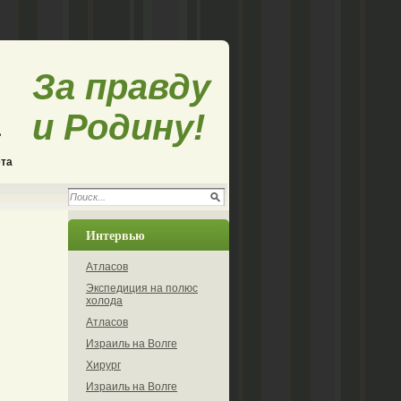
За правду
и Родину!
ета
Интервью
Атласов
Экспедиция на полюс
холода
Атласов
Израиль на Волге
Хирург
Израиль на Волге