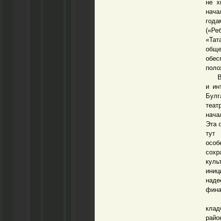
не х
нача
года
(«Р
«Та
обще
обес
поло
В об
и ин
Булг
теат
нача
Эта 
тут
особ
сохр
куль
иниц
наде
фина
В ка
клад
райо