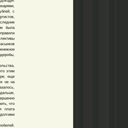
 доходит
карями,
ублей, с
тистов,
оследние
ам была
оправили
ллективы
пасынков
енежное
рдеробы,
льства,
что этим
ре, еще
ня не на
азалось,
 дальше,
вершенно
ить, что
я плата
 долгими
билей.