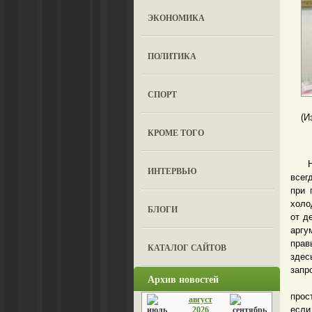
ЭКОНОМИКА
ПОЛИТИКА
СПОРТ
(И
КРОМЕ ТОГО
На с
ИНТЕРВЬЮ
всег
при 
холо
БЛОГИ
от д
аргу
прав
КАТАЛОГ САЙТОВ
здес
запр
Архив новостей
Взяв
прос
август
если
2026