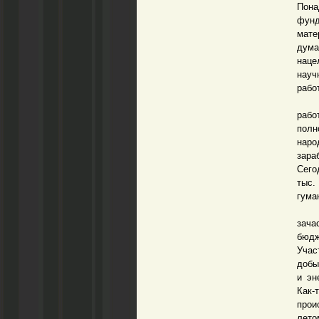
Пона
фунд
мате
дума
наце
науч
рабо
С к
рабо
полн
наро
зара
Сего
тыс.
гума
Да, 
зача
бюдж
Учас
добы
и эн
Как-
прои
лето