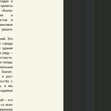
 садах и
 проекты
 «Бала»
ания и
истов и
нансовое
т решить
ний. Это
о города
е здание
е ряду –
стности.
и теперь
нальные
 Значит,
о и рост
льству с
на, и мы
бходимые
ой – это
 со всех
ширенное