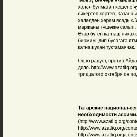
тибәрү көннәре якынлаша
хәләл булмаган кешене ч
сикертеп кертеп, Казанны
хәләлдән хәрәм ясадык. 
марҗаны түшәккә салып, 
Әгәр бүген катнаш никах
бирмим” дип бусагага ятм
катнашудан туктамаячак.
Одно радует, против Айд
дело. http://www.azatliq.or
тридцатого октября он по
Татарские национал-се
необходимости ассими
(http://www.azatliq.org/con
http://www.azatliq.org/cont
http://www.azatliq.org/cont