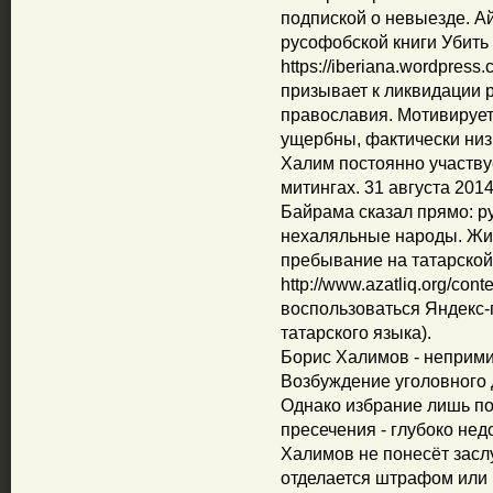
подпиской о невыезде. А
русофобской книги Убить 
https://iberiana.wordpres
призывает к ликвидации р
православия. Мотивирует 
ущербны, фактически низ
Халим постоянно участву
митингах. 31 августа 201
Байрама сказал прямо: ру
нехаляльные народы. Жит
пребывание на татарской
http://www.azatliq.org/con
воспользоваться Яндекс-
татарского языка).
Борис Халимов - неприми
Возбуждение уголовного 
Однако избрание лишь по
пресечения - глубоко нед
Халимов не понесёт засл
отделается штрафом или 