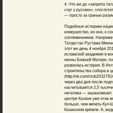
4. Что же до «запрета та
слуг у русских», «поглот
— просто за гранью разум
Подобные истерики наци
кликушество, но оно, к с
соплеменников. Наприме
Татарстан Рустама Минни
этот же день 4 ноября 201
исламской академии и во
иконы Божьей Матери, по
развилась истерия. В Ин
строительства собора в ц
(http://vk.com/club2032761
через два дня после под
насчитывается 2,5 тысячи
негатива — зашкаливает.
центре Казани уже итак м
больше, чем мечеть Кул-
Казанском кремле. А, ведь