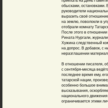
приехать на День Памяти
обысками, остановками. 
руководители национальн
выразить своё отношение
на землю, поволокли в у
отобрали комнату Татарс
После этого в отношении
Рината Нургали, журнали
Хужина следственный ком
на допрос. В добавок, с 
неразглашении материал
В отношении писателя, 
с сентября-месяца ведёт
последнее время ему, его
татарской нации, произ
особенно большое вниман
высказывания, оскорбляю
национального движения
ограничивается этими ли