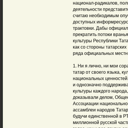
национал-радикалов, полн
деятельности представит
считаю необходимым опу
доступных информресурса
трактовки. Дабы официал
прекратить потоки врань
культуры Республики Тата
как со стороны татарских
ряда официальных мест
1. Ни я лично, ни мои сор
татар от своего языка, к
национальных ценностей.
и однозначно поддержива
культуры каждого народа
доказывали делом, Общес
Ассоциации национально-
ассамблеи народов Татарс
будучи единственной в Р
миллионной русской части