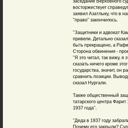
заседание Верховного суд
восторжествует справедл
заявил Азатлыку, что в н
"право" закончилось.
"Защитники и адвокат Ка
привели. Детально сказа
быть прекращено, а Рафи
Сторона обвинения - прок
"Я это читал, так вижу, я
сказать ничего кроме это
государства, значит, он р
сравнить позиции. Выводы
сказал Нургали.
Также общественный защ
татарского центра Фарит
1937 года".
"Деда в 1937 году забрал
Почему его закрыли? Суд