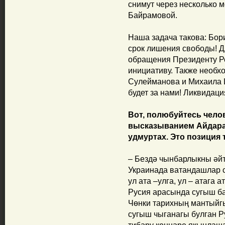
снимут через несколько м
Байрамовой.
Наша задача такова: Бор
срок лишения свободы! Дл
обращения Президенту Р
инициативу. Также необх
Сулейманова и Михаила 
будет за нами! Ликвидация
Вот, полюбуйтесь чел
высказыванием Айдара 
удмуртах. Это позиция 
– Бездә чынбарлыкны әйтү
Украинада ватандашлар
ул ата –улга, ул – атага 
Русия арасында сугыш ба
Чөнки тарихның мантыйгы
сугыш чыганагы булган Р