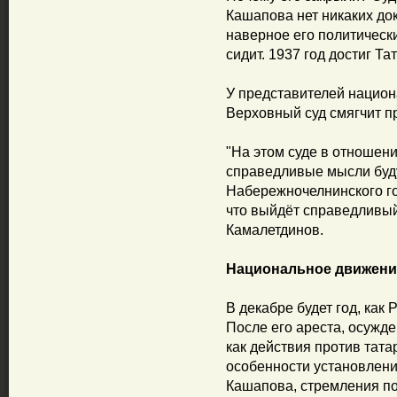
Кашапова нет никаких док
наверное его политическ
сидит. 1937 год достиг Тат
У представителей национ
Верховный суд смягчит п
"На этом суде в отноше
справедливые мысли буд
Набережночелнинского го
что выйдёт справедливый 
Камалетдинов.
Национальное движение
В декабре будет год, как
После его ареста, осужд
как действия против тата
особенности установлени
Кашапова, стремления по