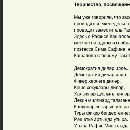
Творчество, посвящён
Мы уже говорили, что з
проводятся еженедельно, 
проводит заместитель Р
Здесь о Рафисе Кашапове
месяце на одном из собр
поэтесса Сима Сафина, 
Кашапова в тюрьму. Там т
Демократия диләр илдә...
Демократия диләр илдә
Фикер хөрлеге диләр,
Кеше хокуклары диләр,
Халыклар дуслыгы диләр
Ләкин миллиард талаган
Кануннар чыгарып утыра.
Туры фикер белдергәннә
Рәшәткә артында утыра.
Утыра Рәфис Минзәләдә