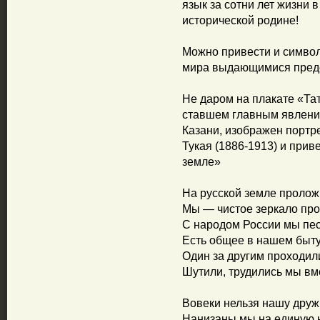
язык за сотни лет жизни 
исторической родине!
Можно привести и символ
мира выдающимися предс
Не даром на плакате «Тат
ставшем главным явлени
Казани, изображен портре
Тукая (1886-1913) и прив
земле»
На русской земле пролож
Мы — чистое зеркало про
С народом России мы пес
Есть общее в нашем быту
Один за другим проходил
Шутили, трудились мы вме
Вовеки нельзя нашу друж
Нанизаны мы на единую н