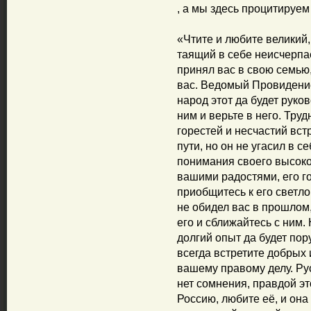
, а мы здесь процитируем
«Чтите и любите великий,
таящий в себе неисчерпа
принял вас в свою семью,
вас. Ведомый Провидение
народ этот да будет руко
ним и верьте в него. Тру
горестей и несчастий вст
пути, но он не угасил в с
понимания своего высоког
вашими радостями, его г
приобщитесь к его светл
не обидел вас в прошлом,
его и сближайтесь с ним.
долгий опыт да будет пор
всегда встретите добрых
вашему правому делу. Ру
нет сомнения, правдой эт
Россию, любите её, и она