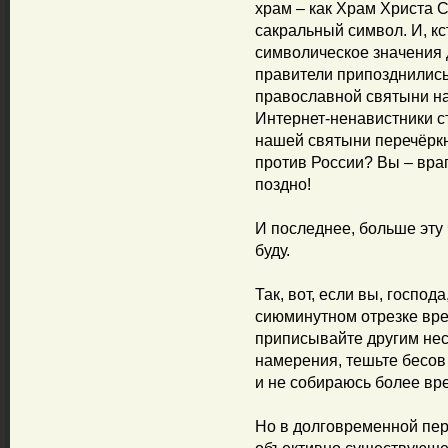
храм – как Храм Христа 
сакральный символ. И, кс
символическое значения д
правители припозднились
православной святыни на
Интернет-ненавистники с
нашей святыни перечёркн
против России? Вы – вра
поздно!
И последнее, больше эту
буду.
Так, вот, если вы, господ
сиюминутном отрезке врем
приписывайте другим не
намерения, тешьте бесов –
и не собираюсь более вре
Но в долговременной пер