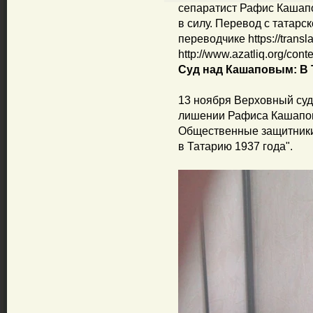
сепаратист Рафис Кашапо
в силу. Перевод с татарс
переводчике https://transl
http://www.azatliq.org/cont
Суд над Кашаповым: В 
13 ноября Верховный суд
лишении Рафиса Кашапова
Общественные защитники
в Татарию 1937 года".