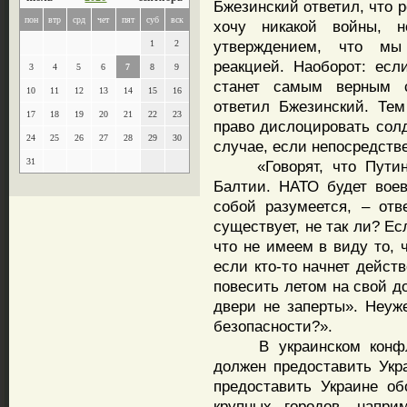
Бжезинский ответил, что р
пон
втр
срд
чет
пят
суб
вск
хочу никакой войны, 
утверждением, что мы
1
2
реакцией. Наоборот: есл
3
4
5
6
7
8
9
станет самым верным с
10
11
12
13
14
15
16
ответил Бжезинский. Те
17
18
19
20
21
22
23
право дислоцировать солд
24
25
26
27
28
29
30
случае, если непосредстве
31
«Говорят, что Путин м
Балтии. НАТО будет вое
собой разумеется, – от
существует, не так ли? Е
что не имеем в виду то, 
если кто-то начнет действ
повесить летом на свой д
двери не заперты». Неуж
безопасности?».
В украинском конфликт
должен предоставить Укр
предоставить Украине о
крупных городов, напри