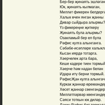
Бер-бер җинаять эшләгә
Юк, җинаять кылмаган,
Милләт фикерен белдерг
Халык өчен янган җанны
Дивар сыйдыра алырмы
Үз фикереңне җиткерү
Җинаять була алырмы?
Озакламый бер ел була
Рәфис кулга алынганга.
Сәбәбе-исәпләре халык
Кысан иярдә тотарга.
Хәерчелек арта бара,
Кеше кадере тиен тормый
Хәерче һәм надан белән
Идарә итү берни тормый.
РәфисҖан кулга алынгач
Куркак җаннар өреккәнде
Хөсет җаннар сөенгәндер
Милләтпәрвәр көенгәнде
Сәяси тоткын юк диләр.
Ләкин Рәфис бит төрмәдә