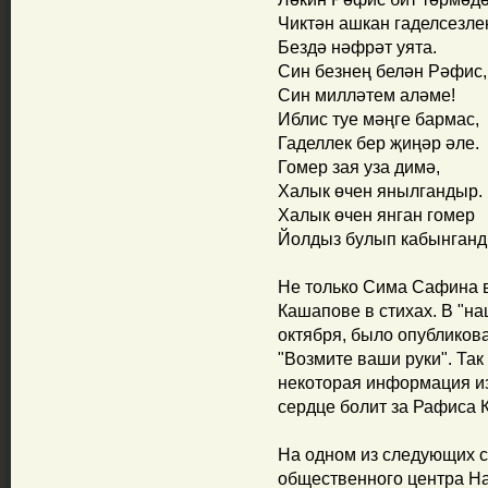
Чиктән ашкан гаделсезле
Бездә нәфрәт уята.
Син безнең белән Рәфис,
Син милләтем аләме!
Иблис туе мәңге бармас,
Гаделлек бер җиңәр әле.
Гомер зая уза димә,
Халык өчен янылгандыр.
Халык өчен янган гомер
Йолдыз булып кабынганд
Не только Сима Сафина 
Кашапове в стихах. В "на
октября, было опубликов
"Возмите ваши руки". Та
некоторая информация и
сердце болит за Рафиса 
На одном из следующих с
общественного центра Н