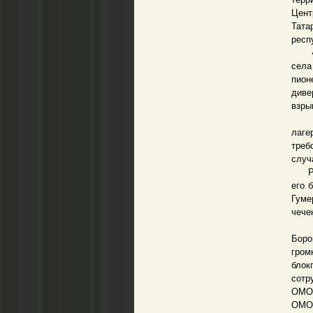
Цент
Тата
респ
«Кав
села
пион
диве
взры
Наст
лаг
треб
случ
Разз
его 
Гуме
чече
Раз
Боро
гром
блок
сотр
ОМОН
ОМОН