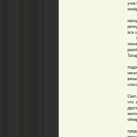
учас
изоб
Ровн
нахо
речк
все 
На с
личн
разо
Тата
Уби
подр
неск
вяза
спос
Пос
Свет
что 
друг
килл
обна
Под
пред
прис