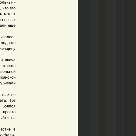
рольный»
 что его
нь может
е первых
тали еще
зывалась
следнего
 женщину
и иначе
которого
овольной
канской
 убивали
ствах не
ета. Тот
о боялся
 просто
выйти на
астие в
амуфляж,