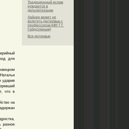
Традиционный ислам
нуждается в
деполитизации
Лайнер может не
взлететь (интервью с
профессором КФУ Г.Г.
Габдуллиным)
Все интервью
серийный
род для
овецком
 Натальи
з ударив
оревший
т, что в
йство на
адержан
дростка,
ь разное