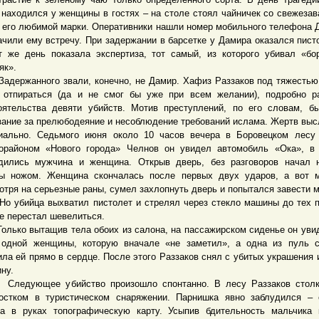
 находился у женщины в гостях – на столе стоял чайничек со свежеза
 его любимой марки. Оперативники нашли номер мобильного телефона 
ачили ему встречу. При задержании в барсетке у Дамира оказался писто
т же день показала экспертиза, тот самый, из которого убивал «бо
як».
ржанного звали, конечно, не Дамир. Хафиз Раззаков под тяжестью
 отпираться (да и не смог бы уже при всем желании), подробно р
оятельства девяти убийств. Мотив преступлений, по его словам, б
зание за прелюбодеяние и несоблюдение требований ислама. Жертв вы
иально. Седьмого июня около 10 часов вечера в Боровецком лесу
орайоном «Нового города» Челнов он увидел автомобиль «Ока», в
дились мужчина и женщина. Открыв дверь, без разговоров начал 
ы ножом. Женщина скончалась после первых двух ударов, а вот м
отря на серьезные раны, сумел захлопнуть дверь и попытался завести 
бийца выхватил пистолет и стрелял через стекло машины до тех п
не перестал шевелиться.
ко вытащив тела обоих из салона, на пассажирском сиденье он уви
одной женщины, которую вначале «не заметил», а одна из пуль с
ила ей прямо в сердце. После этого Раззаков снял с убитых украшения 
ну.
дующее убийство произошло спонтанно. В лесу Раззаков столк
остком в туристическом снаряжении. Парнишка явно заблудился –
а в руках топографическую карту. Усыпив бдительность мальчика 