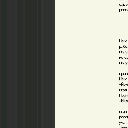
само
расс
Урож
Набе
рабо
поду
но с
полу
Сей
проп
Набе
«Йол
осу
Прим
«Исл
А в
позн
расс
учат
терр