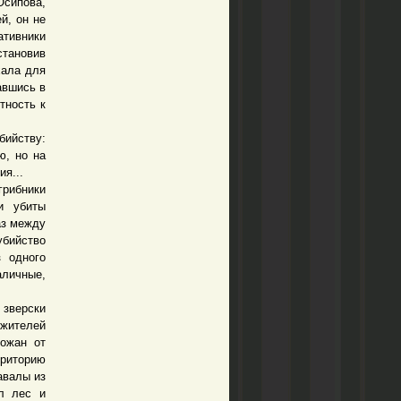
Осипова,
й, он не
тивники
становив
хала для
авшись в
тность к
ийству:
ю, но на
я...
грибники
и убиты
аз между
убийство
 одного
аличные,
 зверски
 жителей
рожан от
рриторию
авалы из
л лес и