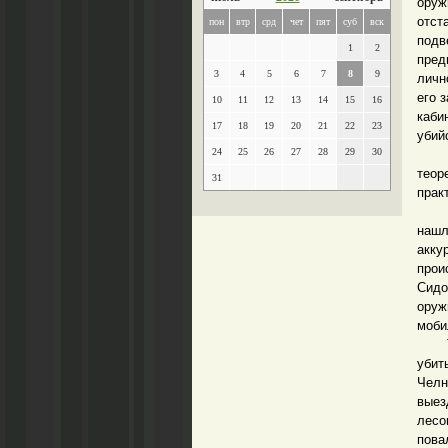
оруж
отст
пон
втр
срд
чет
пят
суб
вск
подв
1
2
пред
3
4
5
6
7
8
9
личн
его 
10
11
12
13
14
15
16
каби
17
18
19
20
21
22
23
убий
24
25
26
27
28
29
30
Не 
теор
31
прак
Двад
наш
акку
прои
Сидо
оруж
моби
Таки
убит
Челн
выез
лесо
пова