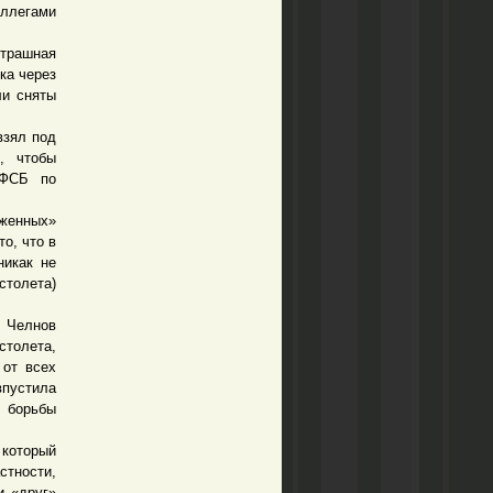
ллегами
страшная
ка через
ли сняты
взял под
, чтобы
УФСБ по
женных»
о, что в
никак не
столета)
 Челнов
столета,
 от всех
впустила
 борьбы
который
стности,
и «друг»