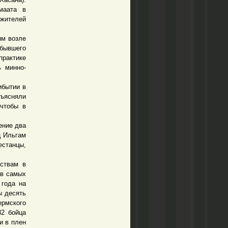
маата в
 жителей
м возле
бывшего
практике
ь минно-
ибытии в
ъясняли
 чтобы в
ение два
ц Ильгам
естанцы,
ствам в
 в самых
 года на
ы десять
ермского
32 бойца
и в плен