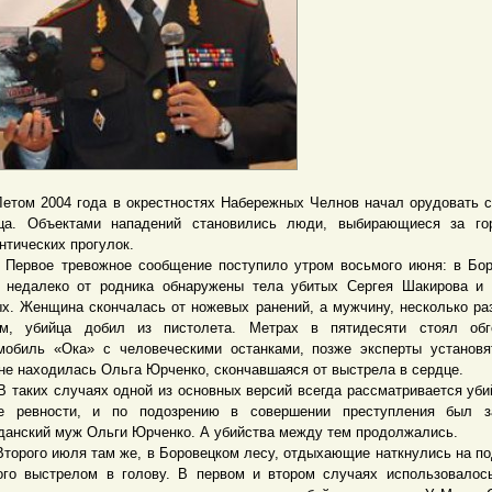
м 2004 года в окрестностях Набережных Челнов начал орудовать 
ца. Объектами нападений становились люди, выбирающиеся за го
нтических прогулок.
ое тревожное сообщение поступило утром восьмого июня: в Бор
 недалеко от родника обнаружены тела убитых Сергея Шакирова и
х. Женщина скончалась от ножевых ранений, а мужчину, несколько ра
м, убийца добил из пистолета. Метрах в пятидесяти стоял обг
мобиль «Ока» с человеческими останками, позже эксперты установя
не находилась Ольга Юрченко, скончавшаяся от выстрела в сердце.
ких случаях одной из основных версий всегда рассматривается уби
е ревности, и по подозрению в совершении преступления был з
данский муж Ольги Юрченко. А убийства между тем продолжались.
ого июля там же, в Боровецком лесу, отдыхающие наткнулись на по
ого выстрелом в голову. В первом и втором случаях использовалос