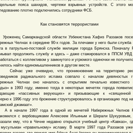
дельные пояса шахидов, чертежи взрывных устройств. С этого мо
ледованию плотно подключились сотрудники ФСБ.
Как становятся террористами
енец Самаркандской области Узбекистана Хафиз Раззаков посе
режных Челнах в середине 90-х годов. За плечами у него были служба 
та в патрульно-постовой службе милиции города Брянска. Поначалу 
мывал продолжить службу и здесь – даже стажировался в ППСМ УВД
работаться с коллективом у замкнутого и угрюмого одиночки не получило
чилось найти единомышленников в другом месте.
час уже очевидно, что проникновение на территорию рес
оведников радикального ислама совпало с началом девяностых г
режных Челнах оно началось с открытием печально известного 
дыз» в 1993 году, именно тогда в некоторых мечетях города появили
ждающие «пассивных верующих» и призывающие к «священной 
ерно к 1996 году это брожение структурировалось в организацию под н
амский джамаат».
 начале 1997 года в одной из мечетей Набережных Челнов Р
акомился с вербовщиками Алексеем Ильиным и Шерали Шукуровым, 
казали ему, что в Чечне недавно открылся учебный центр «Кавказ», г
 мусульман «правильному» исламу. В марте 1997 года Раззаков уж
итории лагеря, где принял имя Абдул-Ахат (позже он переименовался в 