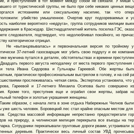
ие, и преступления в тот момент между собой не связали. У Миши 
авшего от туристической группы, не было при себе никаких ценных веще
ергался истязаниям или сексуальному насилию, так что опера
положили: убийство умышленное. Очертив круг подозреваемых и у
ость наиболее вероятного «недруга», группа сотрудников милиции вые
задержания в Краснодар. Шестнадцатилетний житель поселка ГЭС, оказ
нете следователя, подтвердил, что недолюбливал покойного, но причас
ству категорически отрицал.
«вытанцовывалась» и первоначальная версия по тройному уб
етически 37-летний газосварщик мог убить свою подругу и ее компани
тике мужчина путался в деталях, обстоятельствах и времени преступлени
цать первого августа неподалеку от места первого преступления 
ли тела Ивана Сидорова и Гульнары Гареевой. Обе жертвы был
ратным, практически профессиональным выстрелом в голову, и на сей р
сшествиями прослеживалась четкая связь. Экспертиза установила, что 
рова, Гареевой и 17-летнего Михаила Осипова было совершено из
ия. Кроме того, преступник еще и ограбил свои жертвы, забрав н
льный телефон и золотые украшения женщины.
м образом, с начала лета в зоне отдыха Набережных Челнов были
ы уже шесть человек. Боровецкий лес стал крайне опасным местом для
ов. Средства массовой информации непрестанно предостерегали го
дов на природу, а челнинская милиция перекрыла все въезды на те
парка. Сотрудники перекапывали грунтовые дороги рвами, устраивали з
ленных деревьев. Практически весь личный состав УВД прочесыва