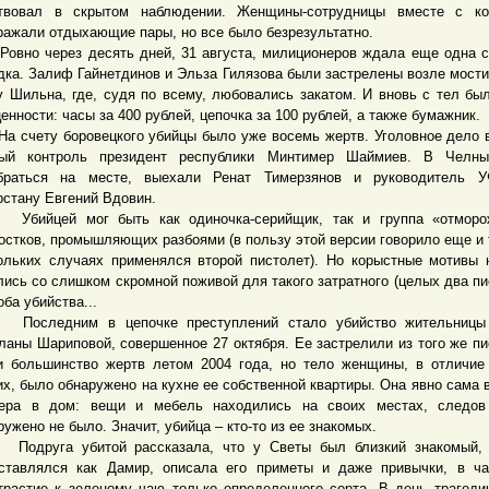
твовал в скрытом наблюдении. Женщины-сотрудницы вместе с ко
ражали отдыхающие пары, но все было безрезультатно.
о через десять дней, 31 августа, милиционеров ждала еще одна 
дка. Залиф Гайнетдинов и Эльза Гилязова были застрелены возле мости
у Шильна, где, судя по всему, любовались закатом. И вновь с тел бы
ценности: часы за 400 рублей, цепочка за 100 рублей, а также бумажник.
чету боровецкого убийцы было уже восемь жертв. Уголовное дело 
ый контроль президент республики Минтимер Шаймиев. В Челны
браться на месте, выехали Ренат Тимерзянов и руководитель 
рстану Евгений Вдовин.
йцей мог быть как одиночка-серийщик, так и группа «отморо
остков, промышляющих разбоями (в пользу этой версии говорило еще и т
ольких случаях применялся второй пистолет). Но корыстные мотивы 
лись со слишком скромной поживой для такого затратного (целых два пи
оба убийства...
ледним в цепочке преступлений стало убийство жительницы
ланы Шариповой, совершенное 27 октября. Ее застрелили из того же пи
и большинство жертв летом 2004 года, но тело женщины, в отличие
их, было обнаружено на кухне ее собственной квартиры. Она явно сама 
ера в дом: вещи и мебель находились на своих местах, следов
ружено не было. Значит, убийца – кто-то из ее знакомых.
руга убитой рассказала, что у Светы был близкий знакомый, 
ставлялся как Дамир, описала его приметы и даже привычки, в ча
трастие к зеленому чаю только определенного сорта. В день трагеди