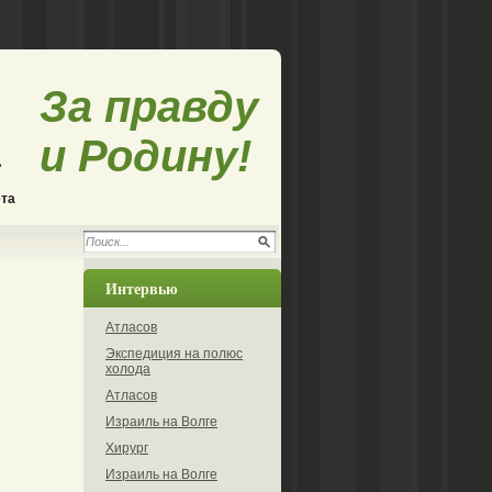
За правду
и Родину!
ета
Интервью
Атласов
Экспедиция на полюс
холода
Атласов
Израиль на Волге
Хирург
Израиль на Волге