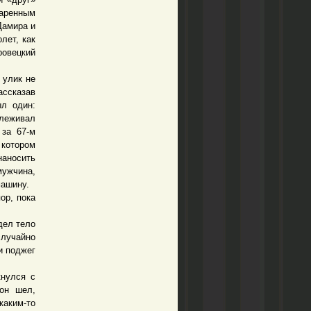
варенным
Дамира и
лет, как
ровецкий
 улик не
ассказав
ыл один:
слеживал
 за 67-м
 котором
наносить
ужчина,
машину.
ор, пока
дел тело
лучайно
и поджег
нулся с
 он шел,
каким-то