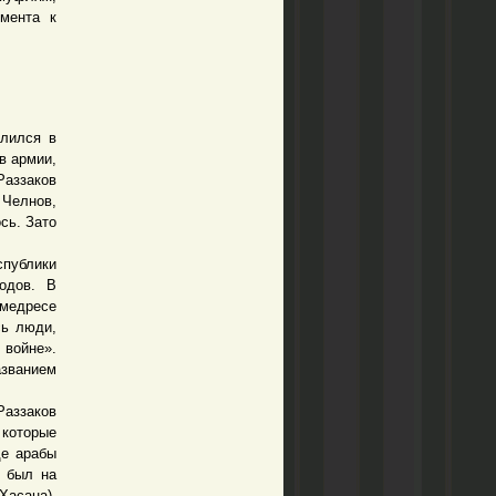
мента к
лился в
в армии,
Раззаков
 Челнов,
сь. Зато
публики
одов. В
медресе
сь люди,
войне».
азванием
аззаков
которые
де арабы
е был на
Хасана).