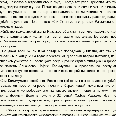
осом, Раззаков выстрелил ему в грудь. Когда тот упал, добавил «конт
лову, забрал карту и ушел. Позже на допросах он и сам не мог объяснить,
нуло на убийство – то ли карта понравилась, то ли боялся, что паре
щить о нем как о «подозрительном человеке», поскольку расследовани
 убийств уже шло. После этого 20 и 27 августа жертвами Раззакова с
молодые пары.
ство гражданской жены Раззаков объяснил тем, что подруга отка
имать радикальный ислам, на чем он давно настаивал. Во время по
а Раззаков вышел в прихожую, спокойно взял пистолет и расстрелял
о на кухне.
аже если бы он и не совершил последнее убийство, его так ил
ржали бы в конце 2004 года: в учетах МВД всплыл второй пистолет, из 
ршались убийства в Боровецком лесу. Оружие сдал в милицию на добр
ве житель Азнакаево Нафис Калимуллин, а проверка по республи
гильзотеке тут же показала, что это и есть второй пистолет, из которого
ровецком лесу.
Калимуллин, сообщник Раззакова (об этом позже), в лесных убий
твовал, он просто попросил починить барахливший механизм пистол
нил, заодно «опробовав» его на живых людях – еще и потому, чт
ерять форму». Дело в том, что 32-летний Хафиз Раззаков был не
цей-фанатиком. Задержав его, правоохранительные органы смогли 
етвленную сеть настоящего террористического подполья.
ск в квартире арестованного полностью подтвердил его уч
ремистской группировке «Исламский джамаат». У него были изъяты к