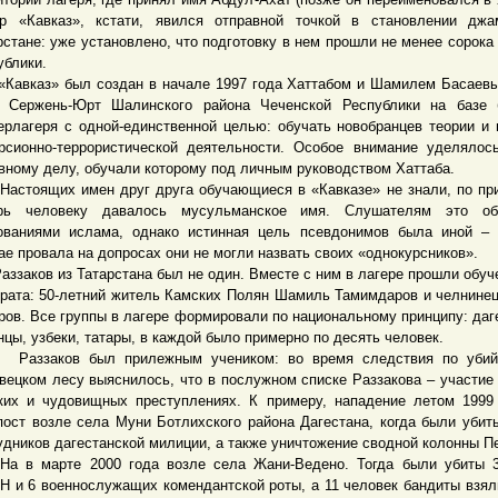
р «Кавказ», кстати, явился отправной точкой в становлении джа
рстане: уже установлено, что подготовку в нем прошли не менее сорока
ублики.
каз» был создан в начале 1997 года Хаттабом и Шамилем Басаевы
 Сержень-Юрт Шалинского района Чеченской Республики на базе 
ерлагеря с одной-единственной целью: обучать новобранцев теории и 
рсионно-террористической деятельности. Особое внимание уделялос
вному делу, обучали которому под личным руководством Хаттаба.
оящих имен друг друга обучающиеся в «Кавказе» не знали, по пр
ерь человеку давалось мусульманское имя. Слушателям это об
ованиями ислама, однако истинная цель псевдонимов была иной –
ае провала на допросах они не могли назвать своих «однокурсников».
аков из Татарстана был не один. Вместе с ним в лагере прошли обуч
брата: 50-летний житель Камских Полян Шамиль Тамимдаров и челнине
ров. Все группы в лагере формировали по национальному принципу: даг
нцы, узбеки, татары, в каждой было примерно по десять человек.
заков был прилежным учеником: во время следствия по убий
вецком лесу выяснилось, что в послужном списке Раззакова – участие
ких и чудовищных преступлениях. К примеру, нападение летом 1999
пост возле села Муни Ботлихского района Дагестана, когда были убит
удников дагестанской милиции, а также уничтожение сводной колонны П
а в марте 2000 года возле села Жани-Ведено. Тогда были убиты 
 и 6 военнослужащих комендантской роты, а 11 человек бандиты взял