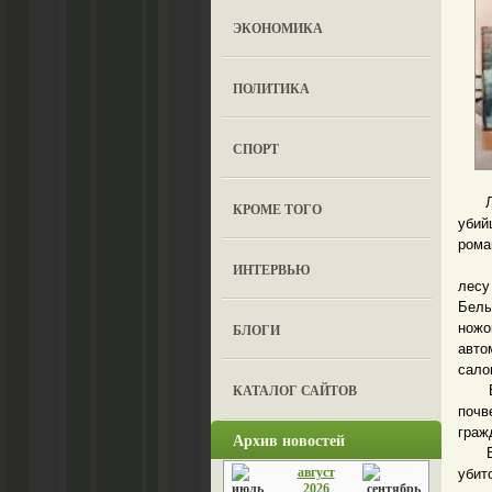
ЭКОНОМИКА
ПОЛИТИКА
СПОРТ
Лето
КРОМЕ ТОГО
убий
рома
Перв
ИНТЕРВЬЮ
лесу
Белы
ножо
БЛОГИ
авто
сало
КАТАЛОГ САЙТОВ
В та
почв
граж
Архив новостей
Втор
август
убит
2026