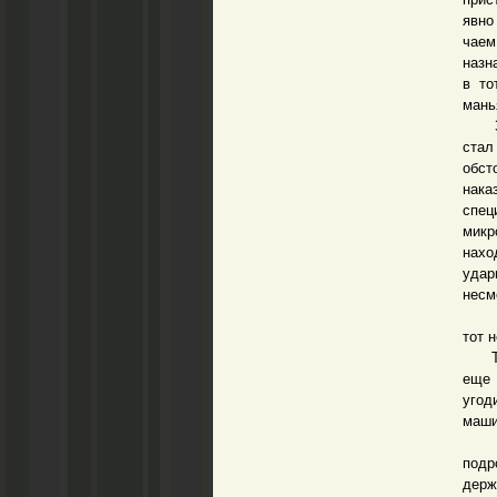
явно
чаем
назн
в то
мань
Заде
стал
обст
нака
спец
микр
нахо
удар
несм
Но у
тот 
Толь
еще 
угод
маши
Сле
подр
держ