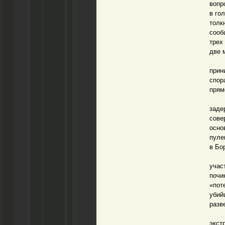
вопр
в го
толк
сооб
трех
две 
Убий
прин
спор
прям
Но д
заде
сове
осно
пуле
в Бо
Сам 
учас
почи
«пот
убий
разв
Обы
экст