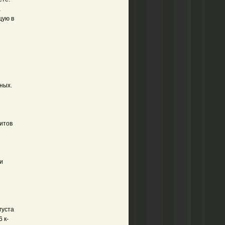
а
щую в
ных.
итов
и
густа
 к-