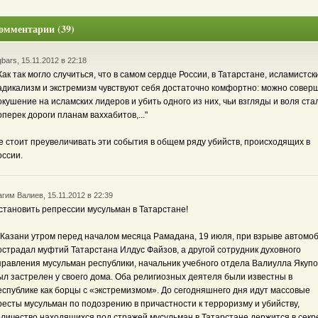
омментарии (39)
bars, 15.11.2012 в 22:18
 Как так могло случиться, что в самом сердце России, в Татарстане, исламистск
адикализм и экстремизм чувствуют себя достаточно комфортно: можно совер
окушение на исламских лидеров и убить одного из них, чьи взгляды и воля ста
оперек дороги планам ваххабитов,..."
е стоит преувеличивать эти события в общем ряду убийств, происходящих в
оссии.
гим Валиев, 15.11.2012 в 22:39
становить репрессии мусульман в Татарстане!
 Казани утром перед началом месяца Рамадана, 19 июля, при взрыве автомо
острадал муфтий Татарстана Илдус Файзов, а другой сотрудник духовного
правления мусульман республики, начальник учебного отдела Валиулла Якупо
ыл застрелен у своего дома. Оба религиозных деятеля были известны в
еспублике как борцы с «экстремизмом». До сегодняшнего дня идут массовые
ресты мусульман по подозрению в причастности к терроризму и убийству,
оличество находящихся под стражей мусульман в Татарстане держится в секр