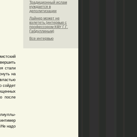
Традиционный ислам
нуждается в
деполитизации
Лайнер может не
взлететь (интервью с
профессором КФУ Г.Г.
Габдуллиным)
Все интервью
мистский
овершить
ля стали
юнуть на
властью
о сойдет
рещенных
ко после
лиуллы-
Минтимер
«Не надо