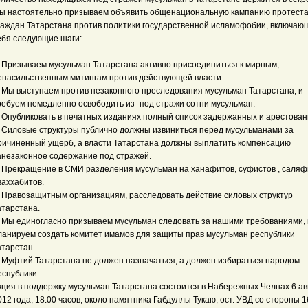
ы настоятельно призываем объявить общенациональную кампанию протест
раждан Татарстана против политики государственной исламофобии, включаю
ебя следующие шаги:
. Призываем мусульман Татарстана активно присоединиться к мирным,
енасильственным митингам против действующей власти.
. Мы выступаем против незаконного преследования мусульман Татарстана, и
ребуем немедленно освободить из -под стражи сотни мусульман.
. Опубликовать в печатных изданиях полный список задержанных и арестован
. Силовые структуры публично должны извиниться перед мусульманами за
ричиненный ущерб, а власти Татарстана должны выплатить компенсацию
анезаконное содержание под стражей.
. Прекращение в СМИ разделения мусульман на ханафитов, суфистов , саляф
ваххабитов.
. Правозащитным организациям, расследовать действие силовых структур
атарстана.
. Мы единогласно призываем мусульман следовать за нашими требованиями, 
ланируем создать комитет имамов для защиты прав мусульман республики
атарстан.
. Муфтий Татарстана не должен назначаться, а должен избираться народом
еспублики.
кция в поддержку мусульман Татарстана состоится в Набережных Челнах 6 ав
012 года, 18.00 часов, около памятника Габдуллы Тукаю, ост. УВД со стороны 16