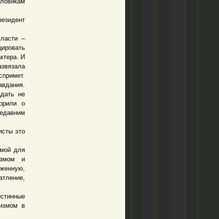
иловикам
езидент
ласти –
цировать
ктера. И
азвязала
спримет.
авдания.
адать не
орили о
недавним
сты это
мой для
измом и
аженную,
атление,
истинные
измом в