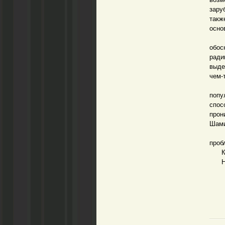
зару
такж
осно
Нема
обо
ради
выде
чем-
Я уб
попу
спос
прон
Шами
Но т
проб
Кон
Необ