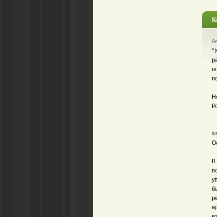
К
Aq
"
р
п
п
Н
Р
Фа
О
В
п
у
б
р
а
к