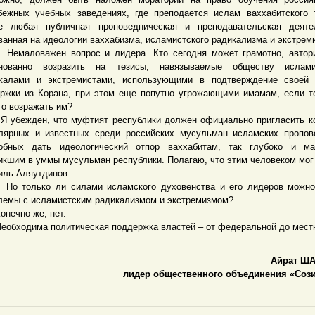
бежных учебных заведениях, где преподается ислам ваххабитского 
е любая публичная проповедническая и преподавательская деятел
ванная на идеологии ваххабизма, исламистского радикализма и экстрем
ловажен вопрос и лидера. Кто сегодня может грамотно, автори
снованно возразить на тезисы, навязываемые обществу ислами
калами и экстремистами, использующими в подтверждение своей 
ржки из Корана, при этом еще попутно угрожающими имамам, если т
то возражать им?
ежден, что муфтият республики должен официально пригласить ко
лярных и известных среди российских мусульман исламских пропов
обных дать идеологический отпор ваххабитам, так глубоко и ма
икшим в уммы мусульман республики. Полагаю, что этим человеком мог
ль Аляутдинов.
олько ли силами исламского духовенства и его лидеров можно
лемы с исламистским радикализмом и экстремизмом?
ечно же, нет.
ходима политическая поддержка властей – от федеральной до мест
Айрат Ш
лидер общественного объединения «Сози