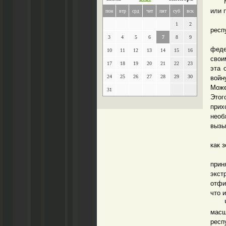
Можн
или 
пон
втр
срд
чет
пят
суб
вск
Прим
1
2
респ
3
4
5
6
7
8
9
Ост
феде
10
11
12
13
14
15
16
свои
17
18
19
20
21
22
23
эта 
24
25
26
27
28
29
30
войн
Може
31
Этог
прих
необ
вызы
Но в
как 
Суще
при
экст
отфи
что 
Чего
масш
респ