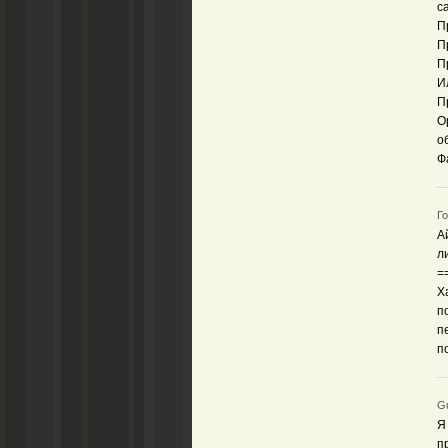
са
П
П
П
И
П
О
о
Ф
Го
А
л
=
Х
п
п
п
Gu
Я
п