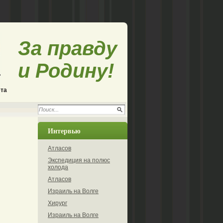
За правду
и Родину!
ета
Интервью
Атласов
Экспедиция на полюс
холода
Атласов
Израиль на Волге
Хирург
Израиль на Волге