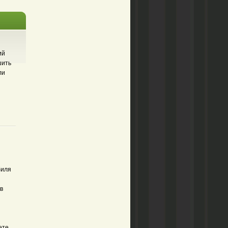
ий
шить
ли
биля
в
ете.