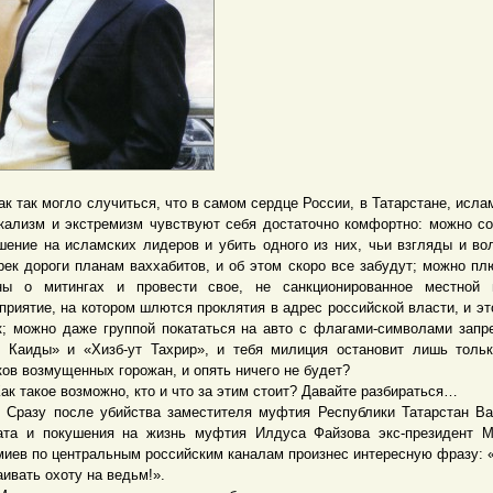
так могло случиться, что в самом сердце России, в Татарстане, исла
кализм и экстремизм чувствуют себя достаточно комфортно: можно с
шение на исламских лидеров и убить одного из них, чьи взгляды и во
рек дороги планам ваххабитов, и об этом скоро все забудут; можно пл
ны о митингах и провести свое, не санкционированное местной 
приятие, на котором шлются проклятия в адрес российской власти, и эт
к; можно даже группой покататься на авто с флагами-символами зап
 Каиды» и «Хизб-ут Тахрир», и тебя милиция остановит лишь толь
ков возмущенных горожан, и опять ничего не будет?
такое возможно, кто и что за этим стоит? Давайте разбираться…
у после убийства заместителя муфтия Республики Татарстан Ва
ата и покушения на жизнь муфтия Илдуса Файзова экс-президент 
иев по центральным российским каналам произнес интересную фразу: 
аивать охоту на ведьм!».