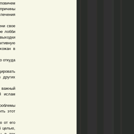
повичем
причины
спечения
ени свое
ое лобби
 выходки
ктивную
ихожан в
о откуда
дировать
в других
 важный
й ислам
проблемы
ить этот
 от его
й целью,
н в тех