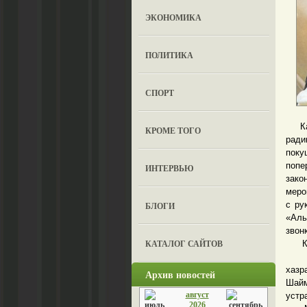
ЭКОНОМИКА
ПОЛИТИКА
СПОРТ
Как 
КРОМЕ ТОГО
ради
поку
попе
ИНТЕРВЬЮ
зако
меро
с ру
БЛОГИ
«Аль
звон
КАТАЛОГ САЙТОВ
Как 
Сраз
хазр
Архив новостей
Шайм
август
устр
2026