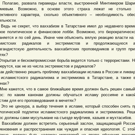
агаю, развала пирамиды власти, выстроенной Минтимером Шари
миевым. Возможно, в основе этого страха лежат не столько 
ективного характера, сколько объективного – необходимость обе
ильности.
 не секрет, что ваххабизм в Татарстане имел до недавнего врем
ое политическое и финансовое лобби. Возможно, это бюрократическ
аняется и по сей день. Иначе чем объяснить вялую реакцию власти на
амистских радикалов и экстремистов и продолжающуюся а
агандистскую деятельность ваххабитских проповедников и групп пр
тях?
ытая и бескомпромиссная борьба ведется только с террористами. Н
берутся, как не из числа экстремистов и радикалов?
действенно решить проблему ваххабизации ислама в России и ликви
 исламистского радикализма и экстремизма в Татарстане, а также 
онах?
кажется, что в самое ближайшее время должен быть решен самый
ос: по каким канонам должны обучаться исламу россияне и како
стим для его проповедования в мечетях?
не цензура, а выбор течения в исламе, который способен снять 
логической подпитки исламистского радикализма и экстремизма. Реш
ос должны сами мусульмане на съезде муфтиев, казыев и мухтасибов.
абизм должен встретить серьезный заслон, защищающий Россию
икновения и распространения как чуждая и опасная идеология. С это
ожно, должен быть наложен мораторий на право обучения россия