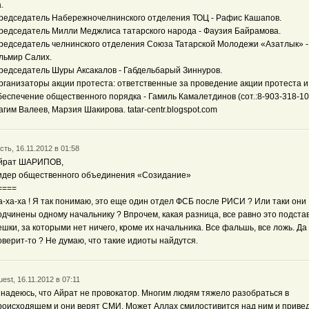
.
редседатель Набережночелнинского отделения ТОЦ - Рафис Кашапов.
редседатель Милли Меджлиса татарского народа - Фаузия Байрамова.
редседатель челнинского отделения Союза Татарской Молодежи «Азатлык» -
льмир Салих.
редседатель Шуры Аксакалов - Габдельбарый Зиннуров.
рганизаторы акции протеста: ответственные за проведение акции протеста и
беспечение общественного порядка - Гамиль Камалетдинов (сот.:8-903-318-10
агим Валеев, Марзия Шакирова. tatar-centr.blogspot.com
сть, 16.11.2012 в 01:58
йрат ШАРИПОВ,
идер общественного объединения «Созидание»
====
а-ха-ха ! Я так понимаю, это еще один отдел ФСБ после РИСИ ? Или таки они
одчинены одному начальнику ? Впрочем, какая разница, все равно это подст
ешки, за которыми нет ничего, кроме их начальника. Все фальшь, все ложь. Да
оверит-то ? Не думаю, что такие идиоты найдутся.
est, 16.11.2012 в 07:11
 надеюсь, что Айрат не провокатор. Многим людям тяжело разобраться в
роисходящем и они верят СМИ. Может Аллах смилостивится над ним и привед