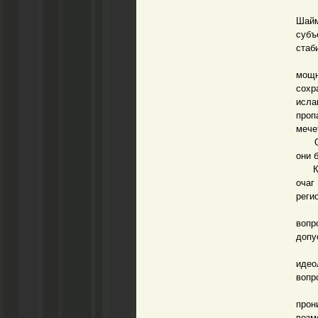
Пол
Шай
субъ
стаб
Ведь
мощн
сохр
исл
проп
мече
Откр
они 
Как 
очаг
реги
Мне 
вопр
допу
Это 
идео
вопр
Вахх
прон
возм