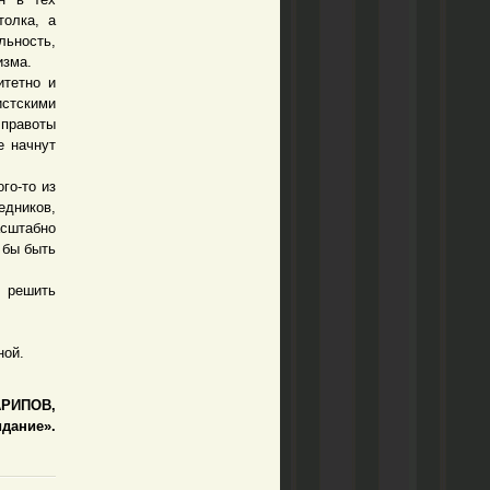
толка, а
ьность,
изма.
тетно и
стскими
правоты
е начнут
го-то из
едников,
сштабно
 бы быть
 решить
ной.
АРИПОВ,
дание».