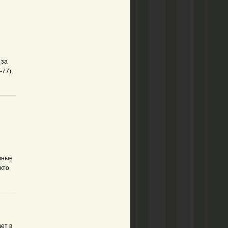
 за
-77),
авные
 кто
ет в