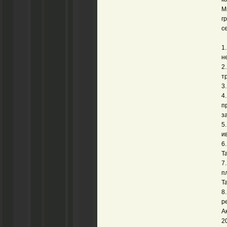
М
г
с
1
н
2
т
3
4
п
з
5
и
6
Т
7
п
Т
8
р
А
2