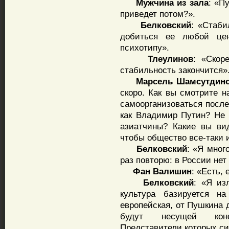
Мужчина
из
зала
: «П
приведет потом?».
Белковский
: «Стаби
добиться ее любой цен
психотипу».
Тлеулинов
: «Скор
стабильность закончится»
Марсель
Шамсутдин
скоро. Как вы смотрите н
самоорганизоваться после
как Владимир Путин? Не 
азиатчины? Какие вы ви
чтобы общество все-таки 
Белковский
: «Я мног
раз повторю: в России нет
Фан
Валишин
: «Есть, 
Белковский
: «Я из
культура базируется н
европейская, от Пушкина 
будут несущей конс
Представители которых сид