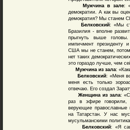
Мужчина
в
зале
: 
демократии. А как вы оце
демократия? Мы станем С
Белковский
: «Мы с
Бразилия - вполне развит
прыгнуть выше головы
импичмент президенту и
США мы не станем, потому
нет таких демократически
это гораздо лучше, чем се
Мужчина
из
зала
: «Как
Белковский
: «Меня в
меня есть только зороа
отвечаю. Его создал Зарату
Женщина
из
зала
: «
раз в эфире говорили, 
верующие православные 
на Татарстан. У нас му
мусульманскими политикам
Белковский
: «Я са