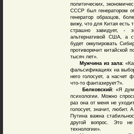
политических, экономичес
СССР был генератором об
генератор образцов, боле
вижу, что для Китая есть 
страшно завидует, - 
альтернативой США, а с
будет оккупировать Сиби
противоречит китайской п
тысяч лет».
Мужчина
из
зала
: «К
фальсификациях на выбор
него голосует, а насчет 
что-то фантазирует?».
Белковский
: «Я дум
психологии. Можно спрос
раз она от меня не уходи
голосует, значит, любит. 
Путина важна стабильнос
другой вопрос. Это не
технологии».