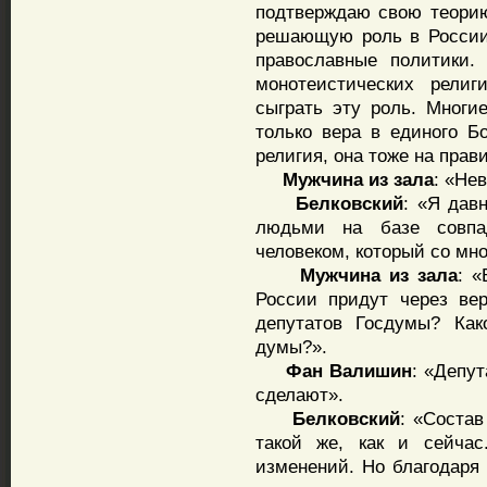
подтверждаю свою теорию
решающую роль в России.
православные политики
монотеистических религ
сыграть эту роль. Многи
только вера в единого Бо
религия, она тоже на прав
Мужчина
из
зала
: «Не
Белковский
: «Я дав
людьми на базе совпа
человеком, который со мно
Мужчина
из
зала
: «
России придут через ве
депутатов Госдумы? Как
думы?».
Фан
Валишин
: «Депут
сделают».
Белковский
: «Состав
такой же, как и сейчас
изменений. Но благодаря