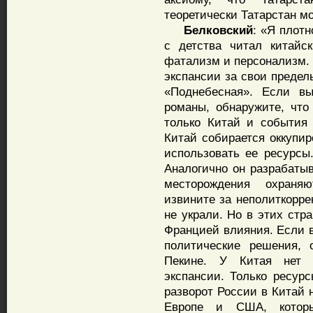
теоретически Татарстан мо
Белковский
: «Я плот
с детства читал китайс
фатализм и персонализм. 
экспансии за свои предел
«Поднебесная». Если вы
романы, обнаружите, что
только Китай и события 
Китай собирается оккупир
использовать ее ресурсы
Аналогично он разрабаты
месторождения охраня
извините за неполиткорре
не украли. Но в этих стр
Францией влияния. Если в
политические решения,
Пекине. У Китая нет п
экспансии. Только ресур
разворот России в Китай 
Европе и США, которы