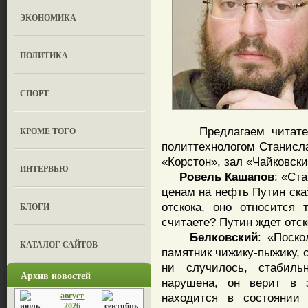
ЭКОНОМИКА
ПОЛИТИКА
СПОРТ
Предлагаем читателям
КРОМЕ ТОГО
политтехнологом Станисла
«Корстон», зал «Чайковски
ИНТЕРВЬЮ
Ровель
Кашапов
: «Ст
ценам на нефть Путин сказ
отскока, оно относится
БЛОГИ
считаете? Путин ждет отск
Белковский
: «Поско
КАТАЛОГ САЙТОВ
памятник чижику-пыжику, о
ни случилось, стабил
Архив новостей
нарушена, он верит в 
август
находится в состоянии 
2026