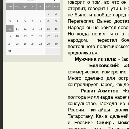
говорит о том, во что он
пон
втр
срд
чет
пят
суб
вск
стерпит, говорит Путин. Не
не было, и вообще народ н
1
2
Перетерпят. Вынес достат
3
4
5
6
7
8
9
Народа он не боится совс
10
11
12
13
14
15
16
Но когда понял, что в 
17
18
19
20
21
22
23
народом, перестал боя
24
25
26
27
28
29
30
постоянного политическог
31
продолжать».
Мужчина
из
зала
: «Ка
Белковский
: «
коммерческое измерение, 
Много сделано для остр
контролирует народ, как де
Рашит
Ахметов
: «К
полтора миллиарда населе
консульство. Исходя из 
России, китайцы долж
Татарстану. Как в дальн
и России? Сибирь може
аксиому, что Татарст