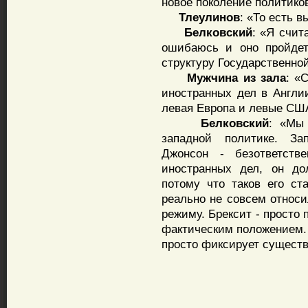
новое поколение политико
Тлеулинов
: «То есть в
Белковский
: «Я счит
ошибаюсь и оно пройдет
структуру Государственно
Мужчина
из
зала
: «
иностранных дел в Англи
левая Европа и левые СШ
Белковский
: «Мы
западной политике. За
Джонсон - безответств
иностранных дел, он до
потому что таков его ст
реально не совсем относи
режиму. Брексит - просто
фактическим положением. 
просто фиксирует сущест