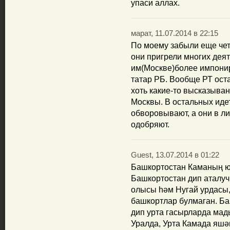
упаси аллах.
марат, 11.07.2014 в 22:15
По моему забыли еще чет
они пригрели многих дея
им(Москве)более импони
татар РБ. Вообще РТ ост
хоть какие-то высказыва
Москвы. В остальных иде
обворовывают, а они в ли
одобряют.
Guest, 13.07.2014 в 01:22
Башкортостан Каманың ю
Башкортостан дип аталуч
олысы һәм Нугай урдасы,
башкортлар булмаган. Б
дип урта гасырларда мад
Уралда, Урта Камада яшәг