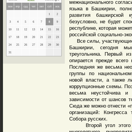
межнационального согласи
пон
втр
срд
чет
пят
суб
вск
языка в Башкирии, полно
развития башкирской к
1
2
безусловно, не будет сп
3
4
5
6
7
8
9
республике, которая может
10
11
12
13
14
15
16
российской социально-эко
17
18
19
20
21
22
23
Все силы, участвующие 
24
25
26
27
28
29
30
Башкирии, сегодня мы
31
треугольника. Первый и
опирается прежде всего
Последняя же весьма не
группы по национальном
новой власти, а также л
коррупционные схемы. Поэ
весьма неустойчива и
зависимости от шансов то
Сюда же можно отнести «
организаций: Конгресса 
Собора русских.
Второй угол этого тр
многолетнего руковод