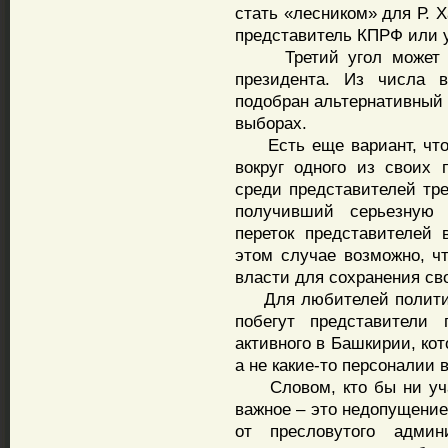
стать «лесником» для Р. 
представитель КПРФ или 
Третий угол может и «
президента. Из числа 
подобран альтернативный 
выборах.
Есть еще вариант, что 
вокруг одного из своих 
среди представителей тре
получивший серьезную 
переток представителей 
этом случае возможно, ч
власти для сохранения св
Для любителей политиче
побегут представители 
активного в Башкирии, ко
а не какие-то персоналии 
Словом, кто бы ни учас
важное – это недопущение
от пресловутого админ