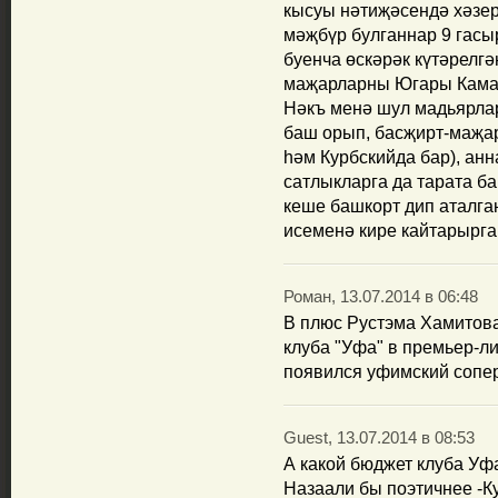
кысуы нәтиҗәсендә хәзер
мәҗбүр булганнар 9 гасы
буенча өскәрәк күтәрелгә
маҗарларны Югары Камада
Нәкъ менә шул мадьярла
баш орып, басҗирт-маҗар
һәм Курбскийда бар), ан
сатлыкларга да тарата б
кеше башкорт дип аталга
исеменә кире кайтарырга
Роман, 13.07.2014 в 06:48
В плюс Рустэма Хамитов
клуба "Уфа" в премьер-лиг
появился уфимский сопер
Guest, 13.07.2014 в 08:53
А какой бюджет клуба Уф
Назаали бы поэтичнее -К