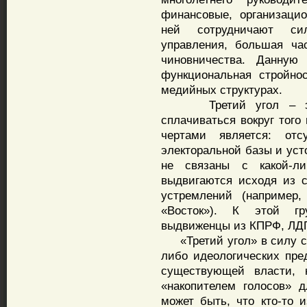
финансовые, организаци
ней сотрудничают си
управления, большая ча
чиновничества. Данную 
функциональная стройно
медийных структурах.
Третий угол – это 
сплачиваться вокруг того
чертами является: отс
электоральной базы и уст
не связаны с какой-л
выдвигаются исходя из 
устремлений (например
«Восток»). К этой гр
выдвиженцы из КПРФ, ЛДП
«Третий угол» в силу св
либо идеологических пре
существующей власти, 
«накопителем голосов» д
может быть, что кто-то 