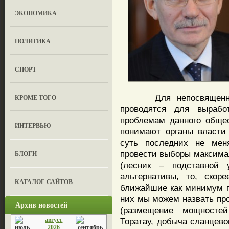
ЭКОНОМИКА
ПОЛИТИКА
СПОРТ
Для непосвященных 
КРОМЕ ТОГО
проводятся для вырабо
проблемам данного общес
ИНТЕРВЬЮ
понимают органы власти
суть последних не мен
провести выборы максима
БЛОГИ
(лесник – подставной 
альтернативы, то, скор
КАТАЛОГ САЙТОВ
ближайшие как минимум п
них мы можем назвать пр
Архив новостей
(размещение мощносте
август
Торатау, добыча сланцевог
2026