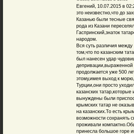
Евгений, 10.07.2015 в 02
это неизвестно,что до з
Казанью были тесные свя
рода из Казани переселя
Гаспринский,знаток татар
народом.
Вся суть различия между
том,что по казанским та
был нанесен удар чудови
депривации,выраженной в
продолжается уже 500 ле
этому,имея выход к морю
Турции,они просто уходил
казанских татар,которые 
вынуждены были приспоса
крымских татар не оказыв
на казанских.То есть кр
возможности сохранять св
проживали компактно.Общ
принесла большое горе и