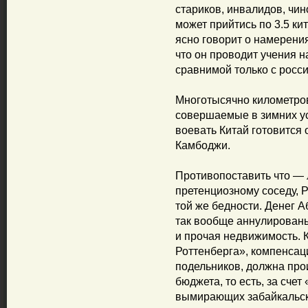
стариков, инвалидов, чино
может прийтись по 3.5 ки
ясно говорит о намерения
что он проводит учения н
сравнимой только с росси
Многотысячно километро
совершаемые в зимних ус
воевать Китай готовится 
Камбоджи.
Противопоставить что — л
претенциозному соседу, Р
той же бедности. Денег А
так вообще аннулированы
и прочая недвижимость. К
Роттенберга», компенсац
подельников, должна про
бюджета, то есть, за сче
вымирающих забайкальск