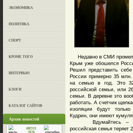
ЭКОНОМИКА
ПОЛИТИКА
СПОРТ
Недавно в СМИ промельк
КРОМЕ ТОГО
Крым уже обошелся Росси
Решил представить себе
ИНТЕРВЬЮ
России примерно 35 млн. 
на семью в год. Это 3
российской семьи, или 2
БЛОГИ
семьи. В деревне это воо
работать. А счетчик щелк
КАТАЛОГ САЙТОВ
изоляции будут только 
Кудрин, они имеют кумул
Архив новостей
Вдумайтесь – кажды
август
российская семья теряет 2
2026