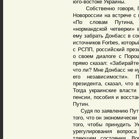
юго-востоке Украины.
Собственно говоря, Пу
Новороссии на встрече с 
«По словам Путина, 
«нормандской четверки»
ему забрать Донбасс в со
источников Forbes, котор
с РСПП, российский през
о своем диалоге с Порош
прямо сказал: «Забирайте
что ли? Мне Донбасс не н
его независимости». 
президента, сказал, что 
Тогда украинские власт
пенсии, пособия и восста
Путин.
Судя по заявлению Путин
того, что он экономически
того, чтобы принудить У
урегулирования вопрос
тлеющем состоянии. Воп