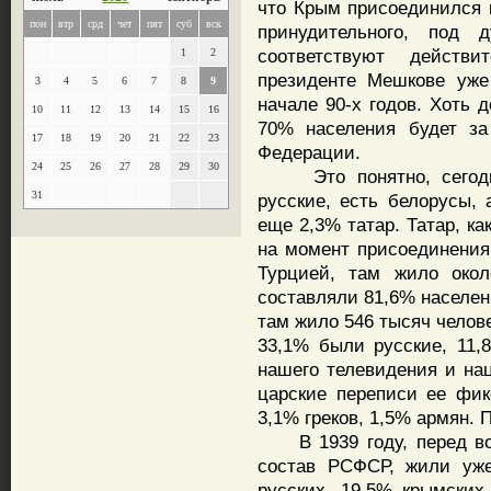
что Крым присоединился к
пон
втр
срд
чет
пят
суб
вск
принудительного, под 
соответствуют действ
1
2
президенте Мешкове уже
3
4
5
6
7
8
9
начале 90-х годов. Хоть 
10
11
12
13
14
15
16
70% населения будет за
17
18
19
20
21
22
23
Федерации.
24
25
26
27
28
29
30
Это понятно, сегодня
31
русские, есть белорусы, 
еще 2,3% татар. Татар, ка
на момент присоединения
Турцией, там жило окол
составляли 81,6% населени
там жило 546 тысяч челов
33,1% были русские, 11,
нашего телевидения и нац
царские переписи ее фик
3,1% греков, 1,5% армян.
В 1939 году, перед вой
состав РСФСР, жили уже
русских, 19,5% крымских 