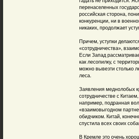
гадать не приходится. Ясн
перенаселенных государст
российская сторона, пони
конкуренции, ни в военно
никаких, продолжает усту
Причем, уступки делаются
«сотрудничества», взаим
Если Запад рассматривае
как лесопилку, с территор
можно вывезти столько ле
леса.
Заявления меднолобых к
сотрудничестве с Китаем, 
например, подранная вол
«взаимовыгодном партне
обидчиком. Китай, конечн
спустила всех своих соба
В Кремле это очень хоро