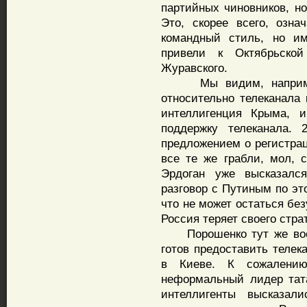
партийных чиновников, но
Это, скорее всего, озна
командный стиль, но и
привели к Октябрьско
Журавского.
Мы видим, например,
относительно телеканала 
интеллигенция Крыма, и
поддержку телеканала. 
предложением о регистрац
все те же грабли, мол, 
Эрдоган уже высказалс
разговор с Путиным по эт
что не может остаться бе
Россия теряет своего стр
Порошенко тут же воспо
готов предоставить телек
в Киеве. К сожалению
неформальный лидер тата
интеллигенты высказал