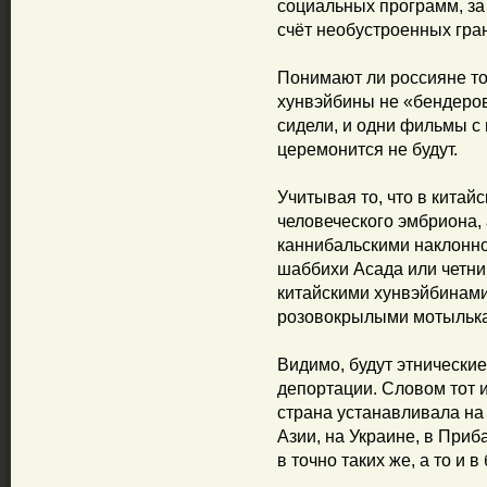
социальных программ, за
счёт необустроенных грани
Понимают ли россияне то,
хунвэйбины не «бендеров
сидели, и одни фильмы с 
церемонится не будут.
Учитывая то, что в китай
человеческого эмбриона,
каннибальскими наклонно
шаббихи Асада или четни
китайскими хунвэйбинами
розовокрылыми мотыльк
Видимо, будут этнические
депортации. Словом тот 
страна устанавливала на
Азии, на Украине, в Приб
в точно таких же, а то и