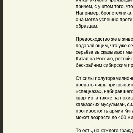
причем, с учетом того, чт
Например, бронетехника,
она могла успешно проти
образцам.
Превосходство же в живо
подавляющим, что уже се
серьёзе высказывают мыс
Китая на Россию, россий
бескрайним сибирским пр
От силы полуторамилионн
воевать лишь прикрываяс
«спецназа», набиравшего
квартир, а также на похи
кавказских мусульман, си
противостоять армии Кит
может возрасти до 400 м
То есть, на каждого граж