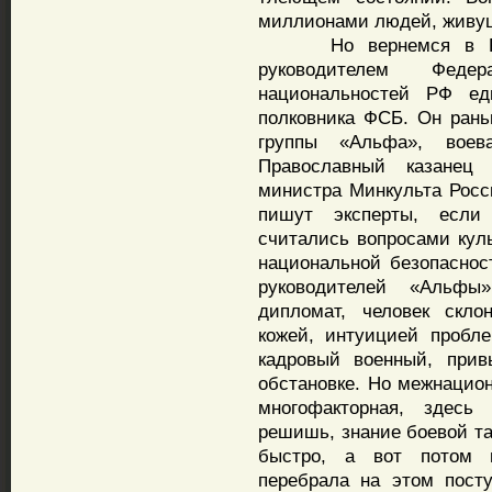
миллионами людей, живу
Но вернемся в Росс
руководителем Феде
национальностей РФ еди
полковника ФСБ. Он рань
группы «Альфа», вое
Православный казанец 
министра Минкульта Росси
пишут эксперты, если
считались вопросами куль
национальной безопасност
руководителей «Альфы
дипломат, человек скл
кожей, интуицией пробле
кадровый военный, при
обстановке. Но межнацио
многофакторная, здесь
решишь, знание боевой та
быстро, а вот потом и
перебрала на этом пост