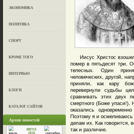
ЭКОНОМИКА
ПОЛИТИКА
СПОРТ
Иисус Христос взошел н
КРОМЕ ТОГО
помер в пятьдесят три. О
телесных. Один прин
ИНТЕРВЬЮ
человеческих, другой, на
приняли, как кару бо
перевернули судьбы це
БЛОГИ
сравнивать этих двух п
смертного (Боже упаси!).
КАТАЛОГ САЙТОВ
оказались одновременно
Поэтому я и осмеливаюсь 
Архив новостей
делам их. Как говорится, в
август
так и различие.
2026