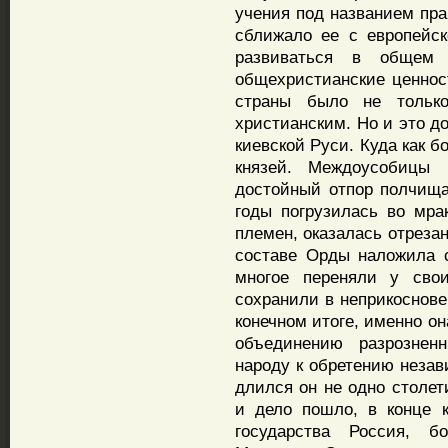
учения под названием пра
сближало ее с европейско
развиваться в общем 
общехристианские ценност
страны было не тольк
христианским. Но и это д
киевской Руси. Куда как 
князей. Междоусобицы
достойный отпор полчища
годы погрузилась во мра
племен, оказалась отреза
составе Орды наложила с
многое переняли у свои
сохранили в неприкоснове
конечном итоге, именно он
объединению разрознен
народу к обретению незав
длился он не одно столет
и дело пошло, в конце к
государства Россия, 