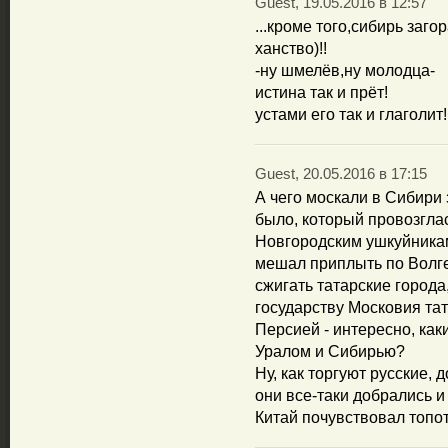
Guest, 19.05.2016 в 12:57
...кроме того,сибирь заг
ханство)!!
-ну шмелёв,ну молодца-
истина так и прёт!
устами его так и глаголит!
Guest, 20.05.2016 в 17:15
А чего москали в Сибири
было, который провозгла
Новгородским ушкуйника
мешал приплыть по Волге,
сжигать татарские города
государству Московия та
Персией - интересно, ка
Уралом и Сибирью?
Ну, как торгуют русские, 
они все-таки добрались и
Китай почувствовал топот