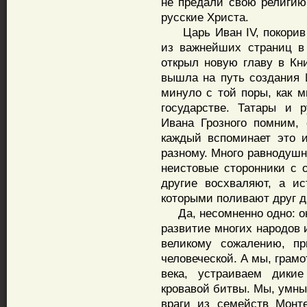
не предали свою религию
русские Христа.
Царь Иван IV, покорив 
из важнейших страниц в 
открыл новую главу в Кни
вышла на путь создания 
минуло с той поры, как 
государстве. Татары и 
Ивана Грозного помним, 
каждый вспоминает это и
разному. Много равнодушн
неистовые сторонники с 
другие восхваляют, а ис
которыми поливают друг д
Да, несомненно одно: он
развитие многих народов и
великому сожалению, п
человеческой. А мы, грам
века, устраиваем дики
кровавой битвы. Мы, умны
враги из семейств Монт