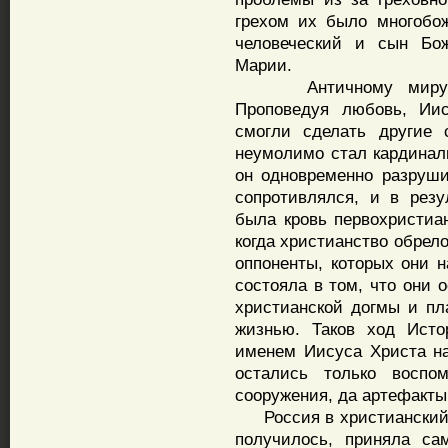
грехом их было многобо
человеческий и сын Бож
Марии.
Античному миру был
Проповедуя любовь, Иис
смогли сделать другие
неумолимо стал кардинал
он одновременно разруши
сопротивлялся, и в резу
была кровь первохристиан
когда христианство обрел
оппоненты, которых они н
состояла в том, что они 
христианской догмы и пл
жизнью. Таков ход Исто
именем Иисуса Христа на
остались только воспо
сооружения, да артефакты
Россия в христианский м
получилось, приняла са