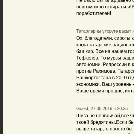
Не было бы татар,давно 
невозможно отпираться!У
поработителей!
Татарларны үтерүгә вакыт җ
Ох, благодетели, сироты 
когда татарские национа
башкир. Всё на нашем го
Тефкелев. То мурзы ваши
автономии. Репрессии в 
против Рахимова. Татарск
Башкортостана в 2010 го
экономики. Ваш уровень 
Ваше время прошло, инт
Guest, 27.05.2016 в 20:35
Шиза,не нервничай,все чт
твоей бредятины.Если бы
выше татар,то просто бы