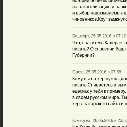
истории,общечеловечески
на алкоголизацию и нар
и выбор навязываемых в
чиновников.Круг замкнулс
Башкорт, 25.05.2016 в 07:10
Что, спаситель Кадерле, 
писать? О спасении башк
Губернии?
Guest, 25.05.2016 в 07:58
Кому вы на хер нужны,дон
писать.Спиваетесь и вым
едет,как у тебя к примеру
в своем русском мире. Т
хер с татарского сайта и 
Юмагужа, 26.05.2016 в 23:5