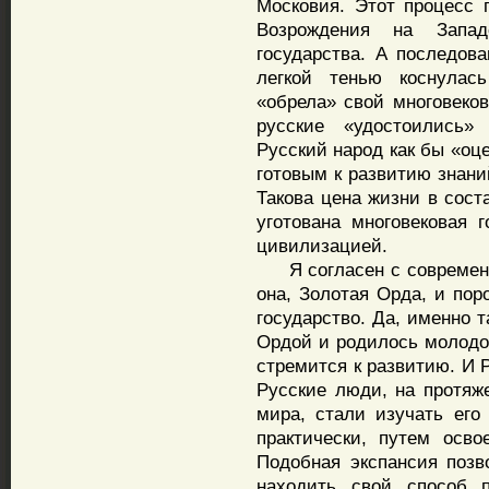
Московия. Этот процесс 
Возрождения на Запа
государства. А последо
легкой тенью коснулас
«обрела» свой многовеков
русские «удостоились»
Русский народ как бы «оц
готовым к развитию знани
Такова цена жизни в сос
уготована многовековая 
цивилизацией.
Я согласен с современн
она, Золотая Орда, и пор
государство. Да, именно 
Ордой и родилось молодое
стремится к развитию. И 
Русские люди, на протяж
мира, стали изучать его
практически, путем осв
Подобная экспансия позв
находить свой способ п