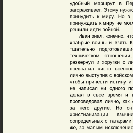
удобный маршрут в Пе
загораживает. Этому нужн
принудить к миру. Но в
принуждать к миру не могл
решили идти войной.
Иван знал, конечно, что 
храбрые воины и взять К
тщательно подготовивш
техническом отношени
развернул и хоругви с л
превратил чисто военно
лично выступив с войском
чтобы принести истину и
не написал ни одного п
делал в свое время и в
проповедовал лично, как
за него другие. Но о
христианизации язы
сопредельных с татарами 
же, за малым исключение