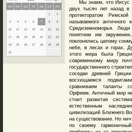
Мы знаем, что Иисус Хр
пон
втр
срд
чет
пят
суб
вск
двух тысяч лет назад в
протекторатом Римско
1
2
называемого античного 
3
4
5
6
7
8
9
Средиземноморья. Люди
10
11
12
13
14
15
16
понятном им окружении
17
18
19
20
21
22
23
поклонялись целому сонму
24
25
26
27
28
29
30
небе, в лесах и горах. 
31
этого мира была Грец
современному миру почт
государственного строите
соседки древней Греци
восхищаемся подвигам
сравниваем таланты с
Орфеем. Античный мир не 
стоит развитая систе
естественным наследн
цивилизаций Ближнего Вос
на существование. Но ничт
по своему гармоничны
проблемы из за греховн