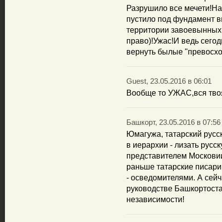
Разрушило все мечети!Н
пустило под фундамент в
территории завоевынных 
право)!Ужас!И ведь сего
вернуть былые "превосхо
Guest, 23.05.2016 в 06:01
Вообще то УЖАС,вся тво
Башкорт, 23.05.2016 в 07:56
Юмагужа, татарский русск
в иерархии - лизать русск
представителем Московии
раньше татарские писари
- осведомителями. А сейч
руководстве Башкортостан
независимости!