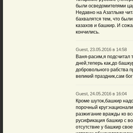
были осведомителями цар
Недавно на Азатлыке чит
бахвалятся тем, что был
казахов и башкир. И сожа
кончились.
Guest, 23.05.2016 в 14:58
Ваня-расим,я подсчитал 
дней,теперь как,до башку
добровольного рабства п
великий праздник,сам бог
Guest, 24.05.2016 в 16:04
Кроме шуток,башкир надо
порочный круг:национали
разжигание вражды ко вс
русификация башкир с во
отсутствие у башкир сво