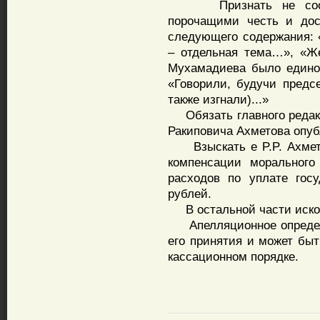
Признать не соотве
порочащими честь и дос
следующего содержания: 
– отдельная тема…», «Же
Мухамадиева было единод
«Говорили, будучи предс
также изгнали)...»
Обязать главного редакт
Ракиповича Ахметова опуб
Взыскать е P.P. Ахмето
компенсации морального
расходов по уплате гос
рублей.
В остальной части исков
Апелляционное определе
его принятия и может бы
кассационном порядке.