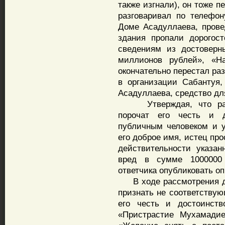
также изгнали), он тоже п
разговаривал по телефо
Доме Асадуллаева, прове
здания пропали дорогост
сведениям из достоверн
миллионов рублей», «Н
окончательно перестал ра
в организации Сабантуя
Асадуллаева, средство дл
Утверждая, что распр
порочат его честь и д
публичным человеком и у
его доброе имя, истец пр
действительности указа
вред в сумме 1000000 
ответчика опубликовать о
В ходе рассмотрения де
признать не соответству
его честь и достоинств
«Пристрастие Мухамадие