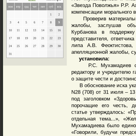
«Звезда Поволжья» P.P. А
пон
втр
срд
чет
пят
суб
вск
компенсации морального в
1
2
Проверив материалы де
3
4
5
6
7
8
9
жалобы, заслушав объ
10
11
12
13
14
15
16
Курбанова в поддержку
представителя, ответчика
17
18
19
20
21
22
23
липа А.В. Феоктистова,
24
25
26
27
28
29
30
апелляционной жалобы, су
31
установила:
Р.С. Мухамадиев обра
редактору и учредителю г
о защите чести и достоин
В обоснование иска указа
N28 (708) от 31 июля – 13
под заголовком «Здоров
порочащие его честь, д
статье утверждалось: «П
отдельная тема...», «Же
Мухамадиева было единод
«Говорили, будучи предс