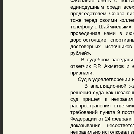
«Желание снять с поста
единодушным среди всех 
председателем Союза писа
тоже перед своими коллег
телефону с Шаймиевым», 
проведенная нами в июн
дорогостоящие спортивн
достоверных источнико
рублей».
В судебном заседании п
ответчик P.P. Ахметов и 
признали.
Суд в удовлетворении ис
В апелляционной жало
решения суда как незакон
суд пришел к неправил
распространения ответч
требований пункта 9 пост
Федерации от 24 февраля 
доказывания несоотве
неправильно истолковал з