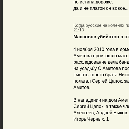
но истина дороже.
да и не платон он вовсе...
Когда русские на коленях по
21:13
Массовое убийство в с
4 ноября 2010 года в до
Аметова произошло массо
расследование дела бан
на усадьбу С.Аметова по
смерть своего брата Нико
полагал Сергей Цапок, з
Аметов.
В нападении на дом Амет
Сергей Цапок, а также ч
Алексеев, Андрей Быков,
Игорь Черных. 1