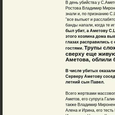
В день убийства у С.Аме
Ростова Владимир Мирон
знали и, по признанию С.
"все выпьют и расслабят
банды напали, когда те и
был убит, а Аметову С.
этого хозяина дома выв
глазах расправились с
Трупы слож
гостями.
сверху еще живу
Аметова, облили 
В числе убитых оказали
Серверу Аметову соседк
летний сын Павел.
Всего жертвами массовог
Аметов, его супруга Гали
также Владимир Мироненк
Алена и Ирина, его тесть