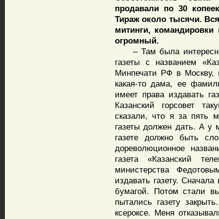
продавали по 30 копеек
Тираж около тысячи. Вс
митинги, командировки 
огромный.
– Там была интересная 
газеты с названием «Ка
Минпечати РФ в Москву, 
какая-то дама, ее фамил
имеет права издавать га
Казанский горсовет так
сказали, что я за пять 
газеты должен дать. А у 
газете должно быть сло
дореволюционное назван
газета «Казанский тел
министерства Федотовы
издавать газету. Сначала
бумагой. Потом стали в
пытались газету закрыть
ксероксе. Меня отказывал