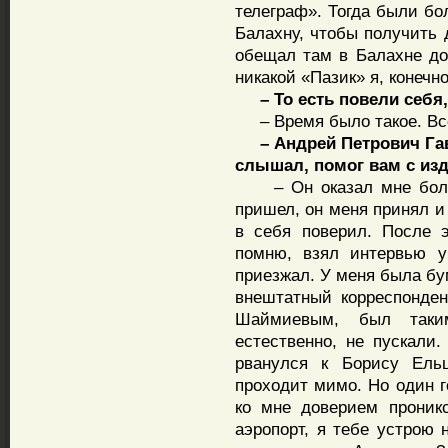
телеграф». Тогда были бо
Балахну, чтобы получить 
обещал там в Балахне до
никакой «Пазик» я, конечно
– То есть повели себя,
– Время было такое. Вс
– Андрей Петрович Гавр
слышал, помог вам с из
– Он оказал мне больш
пришел, он меня принял и
в себя поверил. После э
помню, взял интервью у
приезжал. У меня была бу
внештатный корреспонде
Шаймиевым, был таким
естественно, не пускали
рванулся к Борису Ельц
проходит мимо. Но один г
ко мне доверием проник
аэропорт, я тебе устрою