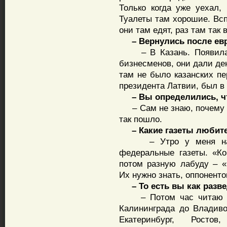
Только когда уже уехал,
Туалеты там хорошие. Всп
они там едят, раз там так 
– Вернулись после евро
– В Казань. Появилась 
бизнесменов, они дали де
там не было казанских пе
президента Латвии, был в
– Вы определились, что
– Сам не знаю, почему т
так пошло.
– Какие газеты любите
– Утро у меня начин
федеральные газеты. «Ко
потом разную лабуду – «L
Их нужно знать, оппоненто
– То есть вы как развед
– Потом час читаю в И
Калининграда до Владиво
Екатеринбург, Рост