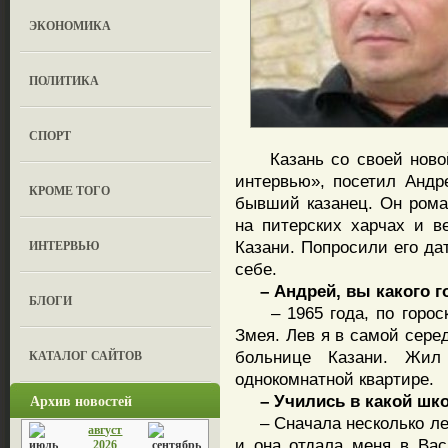
ЭКОНОМИКА
ПОЛИТИКА
СПОРТ
Казань со своей новой 
интервью», посетил Андр
КРОМЕ ТОГО
бывший казанец. Он роман
на питерских харчах и в
ИНТЕРВЬЮ
Казани. Попросили его дат
себе.
– Андрей, вы какого го
БЛОГИ
– 1965 года, по гороско
Змея. Лев я в самой сере
КАТАЛОГ САЙТОВ
больнице Казани. Жил
однокомнатной квартире.
Архив новостей
– Учились в какой шк
– Сначала несколько лет 
август
и она отдала меня в Вас
2026