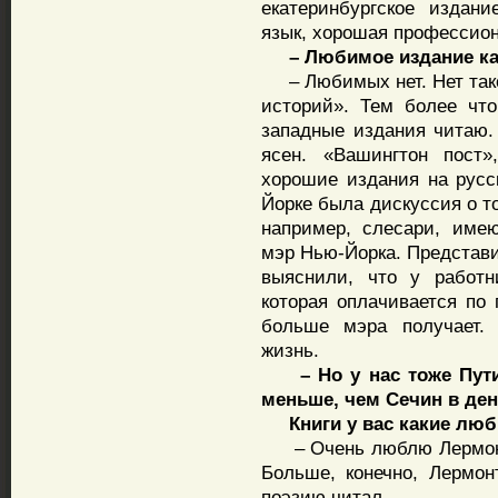
екатеринбургское издан
язык, хорошая профессио
– Любимое издание ка
– Любимых нет. Нет тако
историй». Тем более что
западные издания читаю
ясен. «Вашингтон пост
хорошие издания на русс
Йорке была дискуссия о т
например, слесари, име
мэр Нью-Йорка. Представи
выяснили, что у работн
которая оплачивается п
больше мэра получает. 
жизнь.
– Но у нас тоже Пут
меньше, чем Сечин в ден
Книги у вас какие лю
– Очень люблю Лермонто
Больше, конечно, Лермон
поэзию читал.