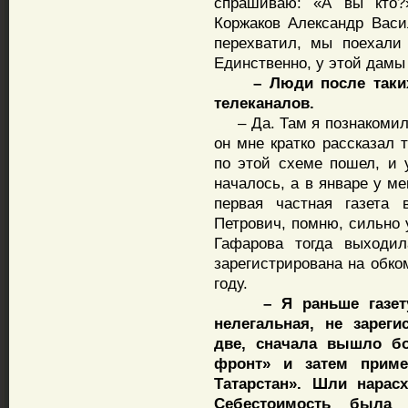
спрашиваю: «А вы кто?
Коржаков Александр Васи
перехватил, мы поехали 
Единственно, у этой дамы
– Люди после таких и
телеканалов.
– Да. Там я познакомилс
он мне кратко рассказал 
по этой схеме пошел, и 
началось, а в январе у м
первая частная газета 
Петрович, помню, сильно 
Гафарова тогда выходил
зарегистрирована на обко
году.
– Я раньше газету с
нелегальная, не зареги
две, сначала вышло б
фронт» и затем приме
Татарстан». Шли нара
Себестоимость была 