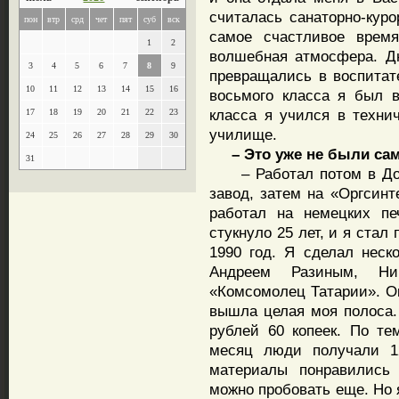
считалась санаторно-кур
пон
втр
срд
чет
пят
суб
вск
самое счастливое врем
1
2
волшебная атмосфера. Д
3
4
5
6
7
8
9
превращались в воспитат
10
11
12
13
14
15
16
восьмого класса я был в
класса я учился в техни
17
18
19
20
21
22
23
училище.
24
25
26
27
28
29
30
– Это уже не были сам
31
– Работал потом в Доме
завод, затем на «Оргсинт
работал на немецких пе
стукнуло 25 лет, и я стал
1990 год. Я сделал неск
Андреем Разиным, Н
«Комсомолец Татарии». Ок
вышла целая моя полоса.
рублей 60 копеек. По те
месяц люди получали 12
материалы понравились
можно пробовать еще. Но 