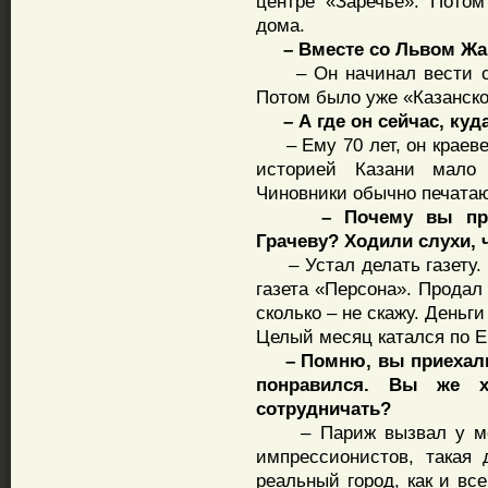
центре «Заречье». Потом
дома.
– Вместе со Львом Жа
– Он начинал вести сво
Потом было уже «Казанско
– А где он сейчас, куда
– Ему 70 лет, он краеве
историей Казани мало
Чиновники обычно печата
– Почему вы продал
Грачеву? Ходили слухи, 
– Устал делать газету. 
газета «Персона». Продал
сколько – не скажу. Деньг
Целый месяц катался по 
– Помню, вы приехали и
понравился. Вы же 
сотрудничать?
– Париж вызвал у меня
импрессионистов, такая 
реальный город, как и вс