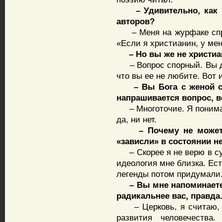
– Удивительно, как м
авторов?
– Меня на журфаке спрос
«Если я христианин, у ме
– Но вы же не христиа
– Вопрос спорный. Вы де
что вы ее не любите. Вот и
– Вы Бога с женой сра
напрашивается вопрос, в
– Многоточие. Я понимаю 
да, ни нет.
– Почему не можете о
«зависли» в состоянии 
– Скорее я не верю в сущ
идеология мне близка. Ест
легенды потом придумали
– Вы мне напоминаете 
радикальнее вас, правда
– Церковь, я считаю, к
развития человечества