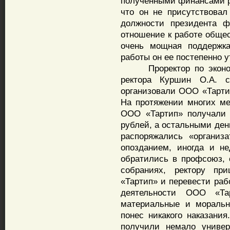
полученными финансами р
что он не присутствовал
должности президента ф
отношение к работе общес
очень мощная поддержка
работы он ее постепенно у
Проректор по экономик
ректора Куршин О.А. с
организовали ООО «Тарти
На протяжении многих м
ООО «Тартип» получали 
рублей, а остальными ден
распоряжались «организ
опозданием, иногда и н
обратились в профсоюз,
собраниях, ректору пр
«Тартип» и перевести раб
деятельности ООО «Та
материальные и моральн
понес никакого наказани
получили немало универ