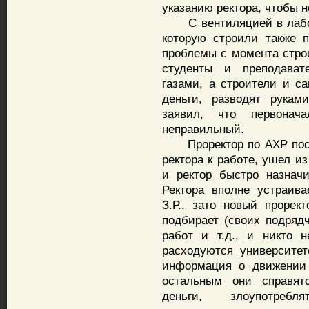
указанию ректора, чтобы н
С вентиляцией в лабора
которую строили также п
проблемы с момента строи
студенты и преподават
газами, а строители и са
деньги, разводят рукам
заявил, что первонач
неправильный.
Проректор по АХР после
ректора к работе, ушел и
и ректор быстро назначи
Ректора вполне устраива
З.Р., зато новый прорек
подбирает (своих подряд
работ и т.д., и никто 
расходуются университет
информация о движении 
остальным они справят
деньги, злоупотреб