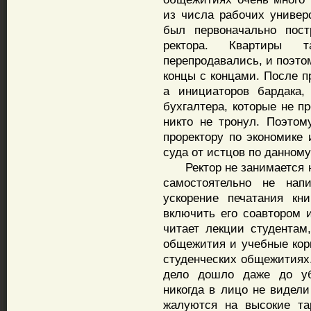
из числа рабочих универ
был первоначально пост
ректора. Квартиры 
перепродавались, и поэто
концы с концами. После п
а инициаторов бардака,
бухгалтера, которые не п
никто не тронул. Поэтом
проректору по экономике 
суда от истцов по данному
Ректор не занимается на
самостоятельно не нап
ускорение печатания кн
включить его соавтором 
читает лекции студентам
общежития и учебные корп
студенческих общежитиях
дело дошло даже до уб
никогда в лицо не видел
жалуются на высокие та