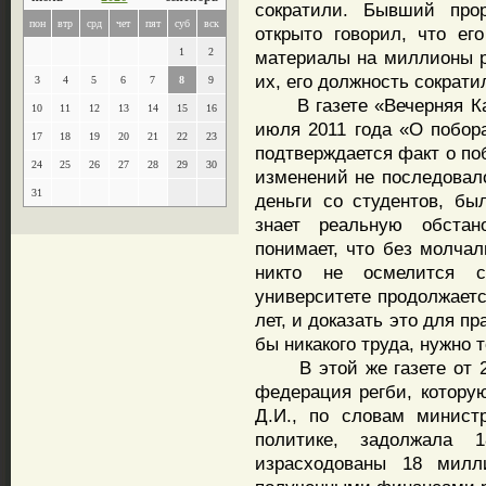
сократили. Бывший про
пон
втр
срд
чет
пят
суб
вск
открыто говорил, что ег
1
2
материалы на миллионы ру
их, его должность сократи
3
4
5
6
7
8
9
В газете «Вечерняя Каз
10
11
12
13
14
15
16
июля 2011 года «О побора
17
18
19
20
21
22
23
подтверждается факт о по
24
25
26
27
28
29
30
изменений не последовало
31
деньги со студентов, бы
знает реальную обстан
понимает, что без молчал
никто не осмелится с
университете продолжаетс
лет, и доказать это для п
бы никакого труда, нужно т
В этой же газете от 22 
федерация регби, котору
Д.И., по словам минист
политике, задолжала 
израсходованы 18 милл