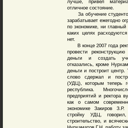
лучше, привел матери
отличное состояние.
За обучение студентов 
зарабатывает ежегодно ог
по экономике, ни главный 
каких целях расходуются
нет.
В конце 2007 года рект
провести реконструкцию
деньги и создать уче
отказались, кроме Нурхам
деньги и построит центр. 
слово сдержал и постр
(УДЦ), которым теперь г
республика. Многочис
предприятий и ректора в
как о самом современн
экономике Закиров З.Р.
стройку УДЦ, говорил
строительство, и всяческ
Нурхаматов Г.Н. работу за