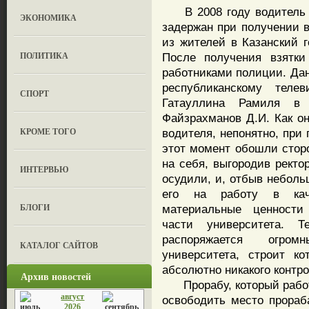
В 2008 году водитель р
ЭКОНОМИКА
задержан при получении в
из жителей в Казанский г
ПОЛИТИКА
После получения взятки
работниками полиции. Дан
республиканскому теле
СПОРТ
Гатауллина Рамиля в 
Файзрахманов Д.И. Как он
КРОМЕ ТОГО
водителя, непонятно, при
этот момент обошли стор
на себя, выгородив ректо
ИНТЕРВЬЮ
осудили, и, отбыв неболь
его на работу в каче
БЛОГИ
материальные ценности 
части университета. 
распоряжается огро
КАТАЛОГ САЙТОВ
университета, строит к
абсолютно никакого контро
Архив новостей
Прорабу, который работ
август
освободить место прораба
2026