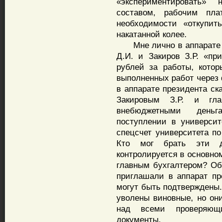
«экспериментировать» н
составом, рабочим пла
необходимости «откупит
накатанной колее.
Мне лично в аппарате п
Д.И. и Закиров З.Р. «пр
рублей за работы, кото
выполненных работ через 
в аппарате президента ск
Закировым З.Р. и гла
внебюджетными деньга
поступлении в университ
спецсчет университета по
Кто мог брать эти д
контролируется в основно
главным бухгалтером? Об
приглашали в аппарат пре
могут быть подтверждены.
уволены виновные, но он
над всеми проверяющ
документы.