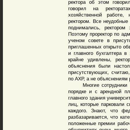
ректора об этом говори
говорил на ректората
хозяйственной работе, 
ректором. Все неудобные
поднимались, ректором 
Поэтому проректор по адм
ученом совете в присут
приглашенных открыто обв
и главного бухгалтера 
крайне удивлены, ректо
объяснения были настол
присутствующих, считаю,
по АХР, а не объяснениям 
Многие сотрудники уни
порядке и с арендной пл
главного здания универси
лиц, которые парковали 
каждого. Знают, что фе
разбазаривается, что кат
положенные премии рабоч
общежитиях очень много 