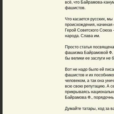
всё, что Байрамова-ханум
фашистов.
Что касается русских, мы
происхождения, начиная 
Герой Советского Союза 
народа. Слава им.
Просто статья посвящена
фашизма Байрамовой Ф. и
бы велики ее заслуги не 
Вот не надо было ей писа
фашистов и их пособник
человеком, а так она ун
всю свою репутацию. А се
прикрываясь национальны
Байрамова Ф., порядочный
Думайте татары, ход за в