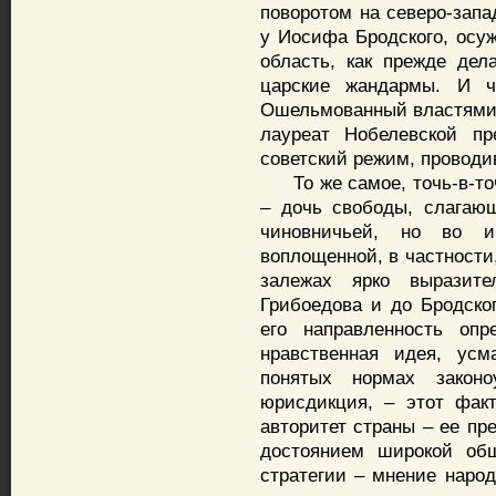
поворотом на северо-запа
у Иосифа Бродского, осуж
область, как прежде де
царские жандармы. И ч
Ошельмованный властями,
лауреат Нобелевской п
советский режим, провод
То же самое, точь-в-точ
– дочь свободы, слагаю
чиновничьей, но во и
воплощенной, в частности
залежах ярко выразите
Грибоедова и до Бродског
его направленность опр
нравственная идея, усм
понятых нормах закон
юрисдикция, – этот фак
авторитет страны – ее пр
достоянием широкой общ
стратегии – мнение народ