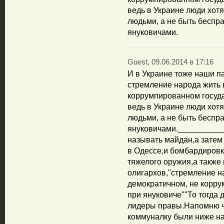
ведь в Украине люди хот
людьми, а не быть беспр
януковичами.
Guest, 09.06.2014 в 17:16
И в Украине тоже наши 
стремление народа жить 
коррумпированном государ
ведь в Украине люди хот
людьми, а не быть беспр
януковичами._________
называть майдан,а затем
в Одессе,и бомбардировк
тяжелого оружия,а также
олигархов,"стремление н
демократичном, не корру
при януковиче""То тогда
лидеры правы.Напомню ч
коммуналку были ниже на 