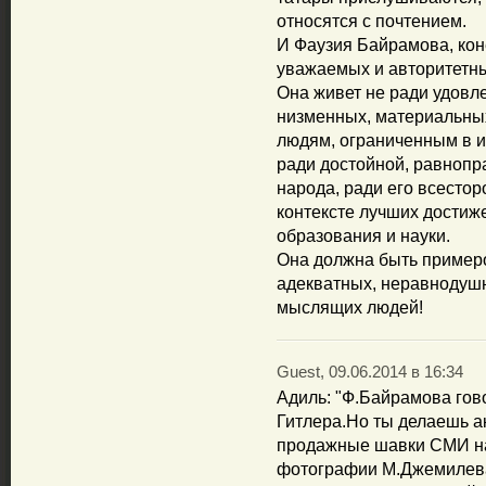
относятся с почтением.
И Фаузия Байрамова, коне
уважаемых и авторитетн
Она живет не ради удовл
низменных, материальны
людям, ограниченным в и
ради достойной, равнопр
народа, ради его всестор
контексте лучших достиж
образования и науки.
Она должна быть пример
адекватных, неравнодуш
мыслящих людей!
Guest, 09.06.2014 в 16:34
Адиль: "Ф.Байрамова гов
Гитлера.Но ты делаешь ак
продажные шавки СМИ на
фотографии М.Джемилева