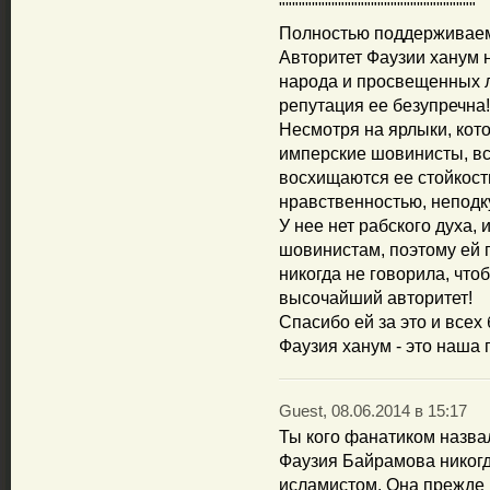
""""""""""""""""""""""""""""""
Полностью поддерживаем
Авторитет Фаузии ханум 
народа и просвещенных л
репутация ее безупречна!
Несмотря на ярлыки, кот
имперские шовинисты, вс
восхищаются ее стойкост
нравственностью, неподк
У нее нет рабского духа,
шовинистам, поэтому ей 
никогда не говорила, что
высочайший авторитет!
Спасибо ей за это и всех б
Фаузия ханум - это наша 
Guest, 08.06.2014 в 15:17
Ты кого фанатиком назва
Фаузия Байрамова никогд
исламистом. Она прежде в