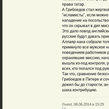
права татар.
А Грибоедов стал жертвой
"исламисты", если можно 
нападение на посольство 
что он скрывал в дип мис
Это дало повод английски
русские будут давать пр
Аллаяр-хана собрали толп
примкнуло все мужское н
поведением работников ру
охранявшие миссию, нача
вышла из-под контроля, 
всех, кто попался под рук
Так что, сравнение безос
Грибоедов в Питере и соч
дожил бы до старости, ан 
шаха контрибуцию.
Guest, 08.06.2014 в 15:29