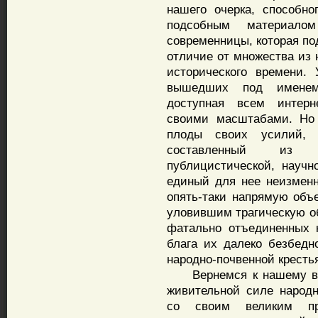
нашего очерка, способн
подсобным материало
современницы, которая по
отличие от множества из 
исторического времени.
вышедших под именем 
доступная всем интерне
своими масштабами. Но 
плоды своих усилий, 
составленный из ху
публицистической, научн
единый для нее неизменн
опять-таки напрямую объ
уловившим трагическую об
фатально отъединенных 
блага их далеко безбедн
народно-почвенной кресть
Вернемся к нашему вре
живительной силе народн
со своим великим пр