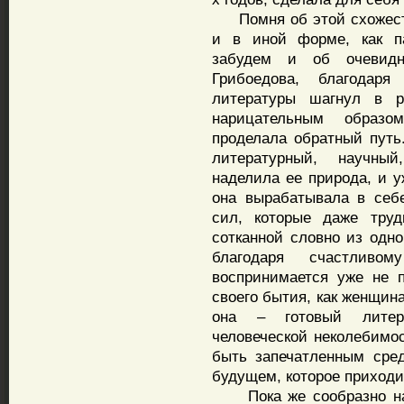
Помня об этой схожести
и в иной форме, как п
забудем и об очевидн
Грибоедова, благодар
литературы шагнул в р
нарицательным образо
проделала обратный путь
литературный, научны
наделила ее природа, и у
она вырабатывала в себ
сил, которые даже тру
сотканной словно из одно
благодаря счастливо
воспринимается уже не п
своего бытия, как женщина
она – готовый литер
человеческой неколебимос
быть запечатленным сред
будущем, которое приходит
Пока же сообразно на