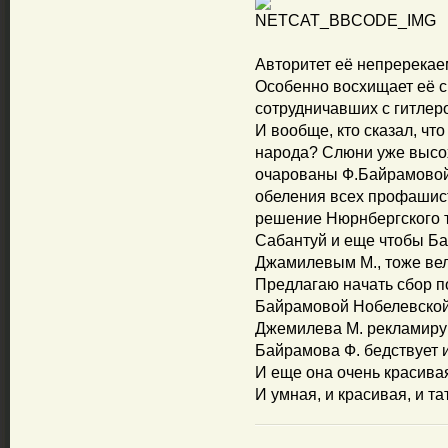
Авторитет её непререкае
Особенно восхищает её с
сотрудничавших с гитлер
И вообще, кто сказал, чт
народа? Слюни уже высох
очарованы Ф.Байрамовой 
обеления всех профашист
решение Нюрнбергского т
Сабантуй и еще чтобы Ба
Джамилевым М., тоже ве
Предлагаю начать сбор п
Байрамовой Нобелевской 
Джемилева М. рекламирую
Байрамова Ф. бедствует и
И еще она очень красива
И умная, и красивая, и т