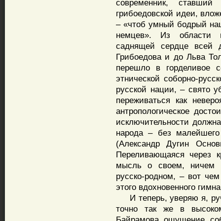
современник, ставший
грибоедовской идеи, влож
– «чтоб умный бодрый наш
немцев». Из области н
саднящей сердце всей д
Грибоедова и до Льва Тол
перешло в горделивое с
этнической соборно-русс
русской нации, – свято у
переживаться как невер
антропологическое досто
исключительности должна
народа – без малейшего
(Александр Дугин Основ
Переливающаяся через к
мысль о своем, ничем н
русско-родном, – вот че
этого вдохновенного гимн
И теперь, уверяю я, руча
точно так же в высоко
Байрамова ощущение соб