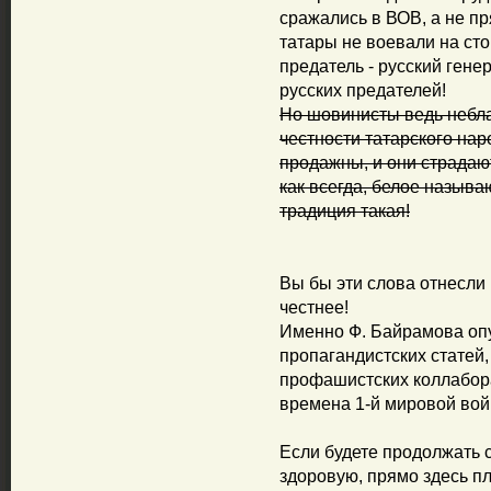
сражались в ВОВ, а не пр
татары не воевали на ст
предатель - русский гене
русских предателей!
Но шовинисты ведь небла
честности татарского на
продажны, и они страдаю
как всегда, белое называ
традиция такая!
Вы бы эти слова отнесли 
честнее!
Именно Ф. Байрамова оп
пропагандистских статей
профашистских коллабора
времена 1-й мировой вой
Если будете продолжать 
здоровую, прямо здесь п