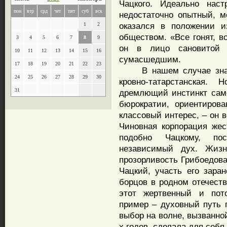
Чацкого. Идеально наст
пон
втр
срд
чет
пят
суб
вск
недостаточно опытный, м
оказался в положении и
1
2
обществом. «Все гонят, в
3
4
5
6
7
8
9
он в лицо сановитой 
10
11
12
13
14
15
16
сумасшедшим.
17
18
19
20
21
22
23
В нашем случае знать 
24
25
26
27
28
29
30
кровно-татарстанская.
31
дремлющий инстинкт само
бюрократии, ориентиров
классовый интерес, – он в
Чиновная корпорация жест
подобно Чацкому, по
независимый дух. Жизн
прозорливость Грибоедова
Чацкий, участь его зара
борцов в родном отечеств
этот жертвенный и пот
пример – духовный путь г
выбор на волне, вызванно
х годов, сделала для себ