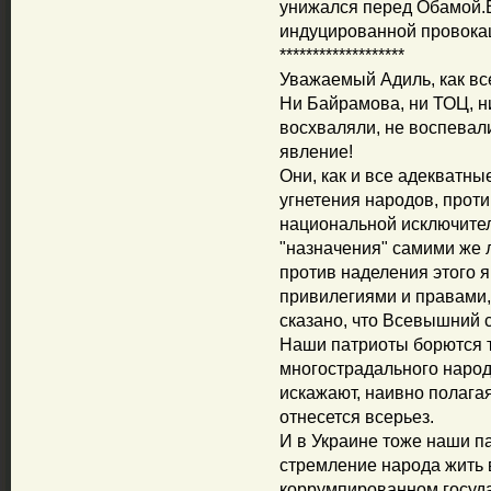
унижался перед Обамой.В
индуцированной провока
*******************
Уважаемый Адиль, как все
Ни Байрамова, ни ТОЦ, н
восхваляли, не воспевал
явление!
Они, как и все адекватн
угнетения народов, прот
национальной исключител
"назначения" самими же 
против наделения этого 
привилегиями и правами
сказано, что Всевышний 
Наши патриоты борются т
многострадального народа
искажают, наивно полагая
отнесется всерьез.
И в Украине тоже наши п
стремление народа жить 
коррумпированном государ