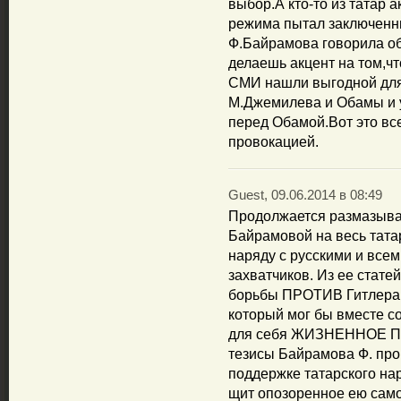
выбор.А кто-то из татар 
режима пытал заключенных
Ф.Байрамова говорила об
делаешь акцент на том,ч
СМИ нашли выгодной для
М.Джемилева и Обамы и 
перед Обамой.Вот это вс
провокацией.
Guest, 09.06.2014 в 08:49
Продолжается размазыва
Байрамовой на весь тата
наряду с русскими и все
захватчиков. Из ее стате
борьбы ПРОТИВ Гитлера, 
который мог бы вместе
для себя ЖИЗНЕННОЕ ПР
тезисы Байрамова Ф. про
поддержке татарского нар
щит опозоренное ею само