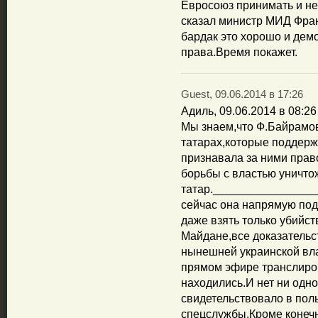
Евросоюз принимать и не
сказал министр МИД Франц
бардак это хорошо и дем
права.Время покажет.
Guest, 09.06.2014 в 17:26
Адиль, 09.06.2014 в 08:26
Мы знаем,что Ф.Байрамов
татарах,которые поддер
признавала за ними прав
борьбы с властью уничт
татар._______________
сейчас она напрямую по
даже взять только убийст
Майдане,все доказательс
нынешней украинской вл
прямом эфире транслиро
находились.И нет ни одно
свидетельствовало в поль
спецслужбы.Кроме конеч