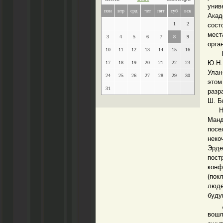
унив
пон
втр
срд
чет
пят
суб
вск
Акад
1
2
сост
мест
3
4
5
6
7
8
9
орга
10
11
12
13
14
15
16
Неск
Ю.Н.
17
18
19
20
21
22
23
Улан
24
25
26
27
28
29
30
этом
31
разр
Ш. Б
Наша
Манд
посе
неко
Эрде
пост
конф
(пок
люде
буду
Двиг
вошл