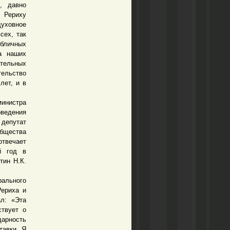
, давно
 Рериху
уховное
сех, так
убличных
а наших
тельных
тельство
лет, и в
министра
оведения
 депутат
общества
отвечает
й год в
тин Н.К.
ального
Рериха и
л: «Эта
ствует о
дарность
тавки. Я