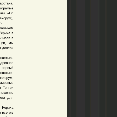
арстана,
рограмме
ции «По
хорум),
».
чеником
Рериха в
обывав в
ции, мы
я дочери
онастырь
 древнее
, первый
настыря
рахорум,
 мировые
я Тенгри
тношение
сила для
. Рериха
и все же