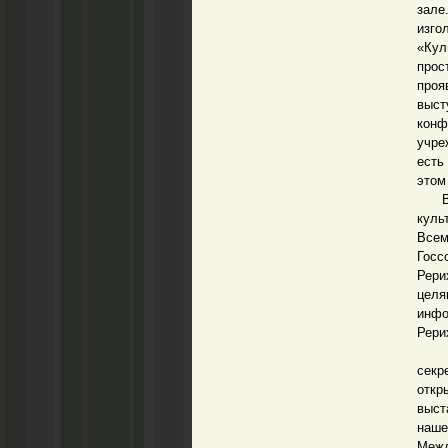
зале
изг
«Кул
прос
проя
выст
кон
учре
есть
этом
В пр
куль
Всем
Госс
Рери
цел
инфо
Рери
В эт
секр
откр
выст
наше
Межд