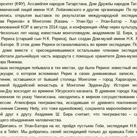
ерситет (КФУ), Ассамблея народов Татарстана, Дом Дружбы народов Тат
емический лицей имени Н.И. Лобачевского и другие организации. По п
оялись открытия выставок по результатам международной экспеди
ам Рерихов» в Монголию (Казань – Улан-Удэ – Улан-Батор – Хара
низованной КОР в августе 2014 года, и конференция «Мир через культуру
олько лет назад известным монголоведом, академиком Ш. Бира, у
 Рериха (старший сын Н.К. Рериха), был создан Дом-музей имени Н.К. 
-Баторе. В этом доме Рерихи останавливались во время экспедиции. П
 доме вместе с присоединившимися остальными членами экспеди
аботали дальнейшую часть маршрута с помощью хранителя Дома-музе
ира Янжмаа.
 экспедиция побывала в тех местах, где были Рерихи: известный м
жушри, о котором вспоминал Рерих в своих дневниковых записях,
ление, оставшееся от бывшей столицы Монголии – город Харахорум
чевой буддийский монастырь в Монголии Эрдени-Дзу. История мо
ни-Дзу восходит ко времени Уйгурского каганата. В древнем городе Ха
роенном по указу Чингисхана, находились в мирном сосуществовании
ессии. Атмосфера тенгрианства, исходившая от древнего поклонени
лонение Синему Небу, это тоже единобожие), сохраняла миролюбивое о
й друг к другу. Академик Ш. Бира считает, что тенгрианство – 
щего объединения человечества.
аясь от Улан-Батора на юг, пройдя пустыню Гоби, экспедиция Н.К
а в Тибет. Мы добрались своей экспедицией только до краешка Гоби 