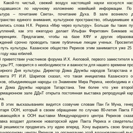
. Какой-то чистый, свежий воздух настоящей науки коснулся нас
олодавшихся по научному изложению новейшей информации. По
ьтура – почитание Света», почитание Духа. В зале возникло д
транство единого внимания, культурное пространство, объединившее в
вились слова Н.К. Рериха «Мир через культуру». Больше бы таких п
уплений, как это ежегодно делает Ильфан Фяритович Бикмаев н
ференциях. Предлагаем, чтобы на базе КФУ и других образова
ждений срочно проводить такие публичные лекции ученых. Просвети
 путь культуры. Казанское общество Рерихов этим занимается уже 25 
 году наш юбилей.
иветствии участников форума И.Х. Аюповой, первого заместителя 
туры РТ, говорится о необходимости и важности для нашего времени пр
ирного Дня культуры. Директор Дома Дружбы народов Татарстана и
овета РТ И.И. Шарипов сказал, что такая инициатива Казанского 
хов, объединяющая народы со Знаменем Мира Рериха, необходима и 
ям Дома Дружбы народов Татарстана. Тем более что уже второ
рмационном зале ДДнТ открыта постоянная выставка репродукций кар
ха.
их высказываниях видится созвучие словам Пан Ги Муна, генер
етаря ООН, который в своем обращении по случаю 80-летия Пакта 
ывающейся в ООН выставки Международного центра Рерихов сказа
авка воздает должное новаторской идее Пакта Рериха и свидетель
й решимости продвигать эту идею вперед. Хочу выразить свою благо
ународному центру Рерихов за организацию этой вдохновляющей выс