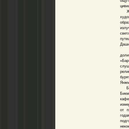
ощут
циви
Живо
худо
обра
излу
свет
путе
Даши
С и
доли
«Бар
слуш
рели
буря
Янжм
Боль
Бикм
кафе
изме
от п
года
подг
неко