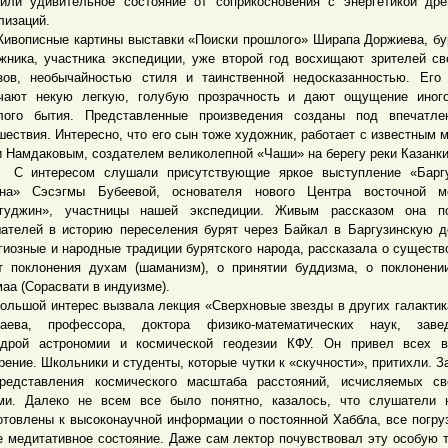
или удивительное состояние от соприкосновения с энергетикой др
лизаций.
писные картины выставки «Поиски прошлого» Ширапа Доржиева, бу
жника, участника экспедиции, уже второй год восхищают зрителей с
зов, необычайностью стиля и таинственной недосказанностью. Его
чают некую легкую, голубую прозрачность и дают ощущение иного
лого бытия. Представленные произведения созданы под впечатле
шествия. Интересно, что его сын тоже художник, работает с известным 
 Намдаковым, создателем великолепной «Чаши» на берегу реки Казанк
нтересом слушали присутствующие яркое выступление «Баргу
на» Сэсэгмы Бубеевой, основателя нового Центра восточной м
гуджин», участницы нашей экспедиции. Живым рассказом она по
ателей в историю переселения бурят через Байкал в Баргузинскую д
гиозные и народные традиции бурятского народа, рассказала о существ
т поклонения духам (шаманизм), о принятии буддизма, о поклонени
аа (Сорасвати в индуизме).
шой интерес вызвала лекция «Сверхновые звезды в других галактик
аева, профессора, доктора физико-математических наук, заве
дрой астрономии и космической геодезии КФУ. Он привел всех в
рение. Школьники и студенты, которые чутки к «скучности», притихли. З
редставления космического масштаба расстояний, исчисляемых св
ми. Далеко не всем все было понятно, казалось, что слушатели 
отовлены к высоконаучной информации о постоянной Хаббла, все погру
е медитативное состояние. Даже сам лектор почувствовал эту особую 