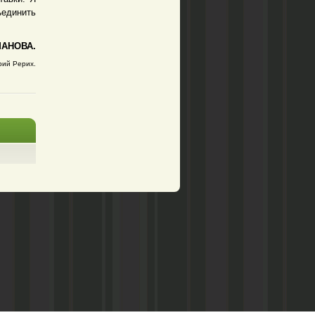
ъединить
МАНОВА.
рий Рерих.