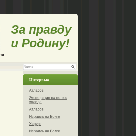
За правду
и Родину!
ета
Интервью
Атласов
Экспедиция на полюс
холода
Атласов
Израиль на Волге
Хирург
Израиль на Волге