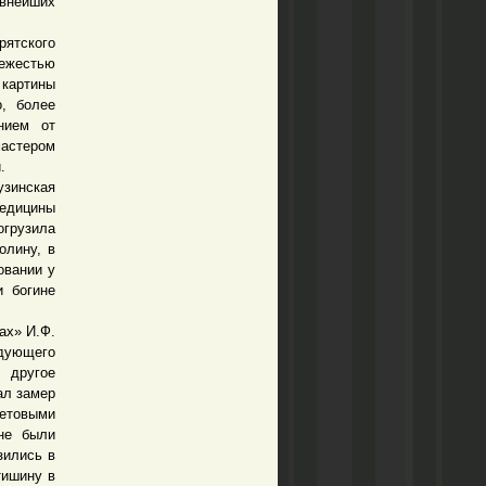
евнейших
рятского
вежестью
 картины
, более
нием от
мастером
и.
зинская
едицины
грузила
олину, в
овании у
и богине
ах» И.Ф.
дующего
 другое
ал замер
етовыми
не были
зились в
тишину в