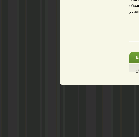
обра
усил
К
О