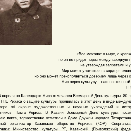
«Все мечтают о мире, о крепк
но он не придет через международную 
не утверждая запретами и у
Мир может уложиться в сердце челов
но оно может преисполниться доверием лишь через к
Мир через культуру – наш постоянный
Н.
преля по Календарю Мира отмечался Всемирный День культуры. 80 л
 Н.К. Рериха о защите культуры проявилась в этот день в виде междун
вора об охране художественных и научных учреждений и истор
тников, Пакта Рериха. В Казани Всемирный День культуры, посв
ею пакта, торжественно отметили в Доме Дружбы народов Татарстана
ный организатор Казанское общество Рерихов (КОР). Соорганиз
тники: Министерство культуры РТ, Казанский (Приволжский) феде