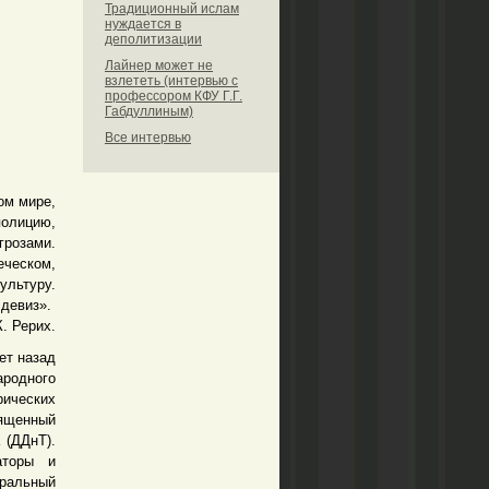
Традиционный ислам
нуждается в
деполитизации
Лайнер может не
взлететь (интервью с
профессором КФУ Г.Г.
Габдуллиным)
Все интервью
ом мире,
полицию,
грозами.
еческом,
ультуру.
 девиз».
К. Рерих.
ет назад
ародного
ических
ященный
 (ДДнТ).
аторы и
ральный