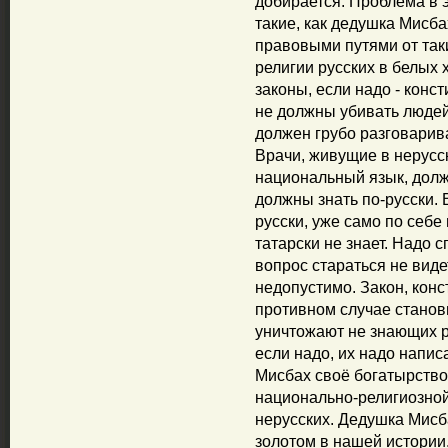
добирается. Проблема в э
такие, как дедушка Мисба
правовыми путями от так
религии русских в белых 
законы, если надо - конс
не должны убивать людей
должен грубо разговарив
Врачи, живущие в нерусск
национальный язык, долж
должны знать по-русски. 
русски, уже само по себе
татарски не знает. Надо с
вопрос стараться не видет
недопустимо. Закон, кон
противном случае станов
уничтожают не знающих р
если надо, их надо напис
Мисбах своё богатырство,
национально-религиозной
нерусских. Дедушка Мисба
золотом в нашей истории.