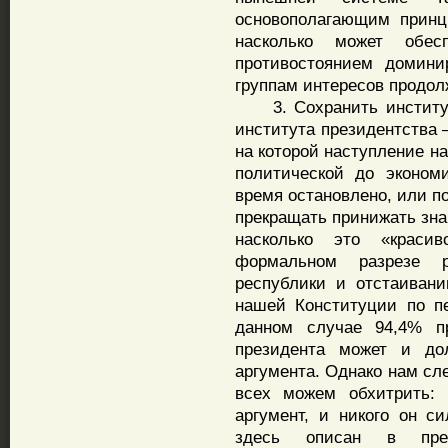
основополагающим принц
насколько может обес
противостоянием домин
группам интересов продол
3. Сохранить институт 
института президентства 
на которой наступление на
политической до эконом
время остановлено, или п
прекращать принижать зна
насколько это «краси
формальном разрезе р
республики и отстаиван
нашей Конституции по п
данном случае 94,4% 
президента может и до
аргумента. Однако нам сл
всех можем обхитрить
аргумент, и никого он с
здесь описан в пре