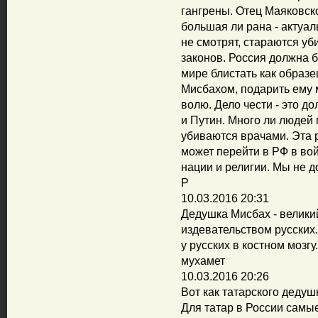
гангрены. Отец Маяковско
большая ли рана - актуа
не смотрят, стараются уб
законов. Россия должна 
мире блистать как образ
Мисбахом, подарить ему м
волю. Дело чести - это 
и Путин. Много ли людей п
убиваются врачами. Эта 
может перейти в РФ в вой
нации и религии. Мы не 
Р
10.03.2016 20:31
Дедушка Мисбах - велики
издевательством русских
у русских в костном мозгу.
мухамет
10.03.2016 20:26
Вот как татарского дедушк
Для татар в России самые