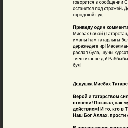
говорится в сообщении С
останется под стражей. 
городской суд.
Приведу один комментар
Мисбах бабай (Татарстанд
иманы һәм татарлыгы бел
дәрәҗәдәге ир! Мөселман
раслап була, шуны күрсәт
тиеш икәнне дә! Раббыбы
бул!
Дедушка Мисбах Татарст
Верой и татарством си
степени! Показал, как 
действием! И то, кто в
Наш Бог Аллах, прости 
В продолжение сегодня