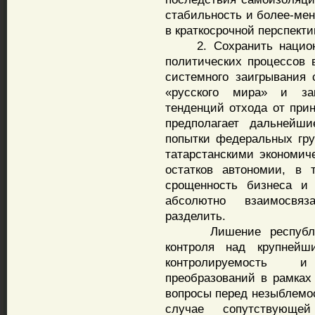
стабильность и более-ме
в краткосрочной перспекти
2. Сохранить национал
политических процессов 
системного заигрывания
«русского мира» и зак
тенденций отхода от при
предполагает дальнейши
попытки федеральных гру
татарстанскими экономич
остатков автономии, в
срощенность бизнеса и 
абсолютно взаимосвя
разделить.
Лишение республики и
контроля над крупнейш
контролируемость 
преобразований в рамках
вопросы перед незыблемо
случае сопутствующе