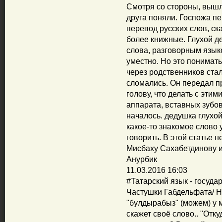
Смотря со стороны, вышл
друга поняли. Госпожа пе
перевод русских слов, ск
более книжные. Глухой де
слова, разговорным язык
уместно. Но это понимать
через родственников ста
сломались. Он передал п
голову, что делать с эти
аппарата, вставных зубов
началось. дедушка глухой
какое-то знакомое слово
говорить. В этой статье 
Мисбаху Сахабетдинову ис
Анурбик
11.03.2016 16:03
‪#‎Татарский‬ язык - госуд
Частушки Габдельфата/ На
"булдырабыз" (можем) у 
скажет своё слово.. "Отк