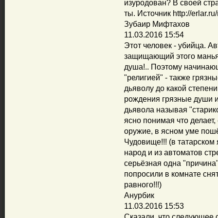
изуродован? В своей стр
ты. Источник http://erlar.r
Зубаир Мифтахов
11.03.2016 15:54
Этот человек - убийца. А
защищающий этого маньяк
душа!.. Поэтому начинаю
"религией" - также грязн
дьяволу до какой степени 
рождения грязные души или 
дьявола называя "старико
ясно понимая что делает,
оружие, в ясном уме пошё
Чудовище!!! (в татарском 
народ и из автоматов стр
серьёзная одна "причина" 
попросили в комнате снят
равного!!!)
Анурбик
11.03.2016 15:53
Сказали, что следующее 