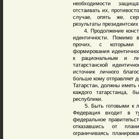
необходимости защища
отстаивать их, противост
случае, опять же, се
результаты президентских
4. Продолжение констру
идентичности. Помимо в
прочих, с которыми
формирования идентичнос
к рациональным и ли
татарстанской идентичн
источник личного благо
больше кому отправляет д
Татарстан, должны иметь 
каждого татарстанца, б
республики.
5. Быть готовыми к лю
Федерация входит в т
федеральное правительст
отказавшись от план
ограничиваясь планиров