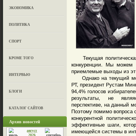
ЭКОНОМИКА
ПОЛИТИКА
СПОРТ
Текущая политическая с
КРОМЕ ТОГО
конкуренции. Мы можем 
приемлемые выходы из эт
ИНТЕРВЬЮ
Однако на текущий мом
РТ, президент Рустам Мин
94,4% голосов избирател
БЛОГИ
результаты, не явля
перспективе, на данный м
КАТАЛОГ САЙТОВ
Поэтому помимо вопроса о
конкурентной политическ
Архив новостей
эффективные шаги, кото
август
имеющейся системы в инт
2026