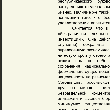
республиканского рук
наступлению федеральных
бизнес. Наличие же такой
понимания того, что бе
удовлетворению аппетитов
Считается, что в сов
«безграничная лояль
инвестиции». Она дейс
случайно) сохранила 
определенную экономичес
на новую орбиту своего р
режим сам по себе п
сохранения национально
формального существовани
нацеленность на равномер
Сегодняшняя российская
«русского мира» с пи
безраздельной концент
олигархии и высшей бюро
минимума» существован
нынешней системе Та