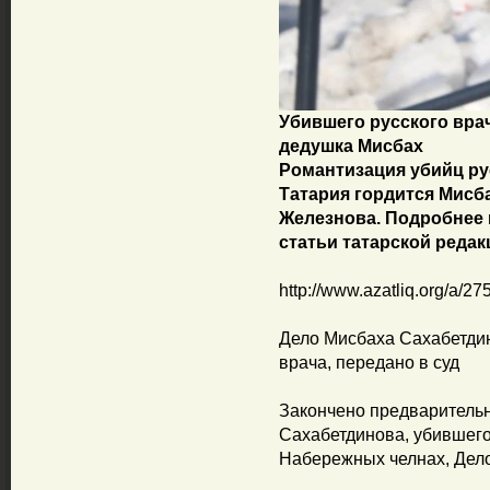
Убившего русского вра
дедушка Мисбах
Романтизация убийц рус
Татария гордится Мисб
Железнова. Подробнее в
статьи татарской реда
http://www.azatliq.org/a/2
Дело Мисбаха Сахабетди
врача, передано в суд
Закончено предваритель
Сахабетдинова, убившег
Набережных челнах, Дело