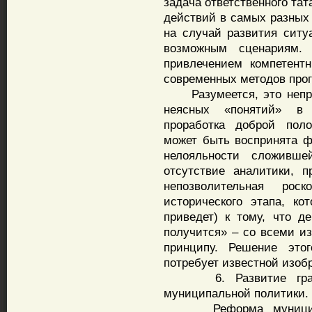
задача ответственного тат
действий в самых разных
на случай развития ситу
возможным сценариям. 
привлечением компетент
современных методов прог
Разумеется, это непрос
неясных «понятий» в 
проработка доброй пол
может быть воспринята ф
нелояльности сложивш
отсутствие аналитики, 
непозволительная рос
исторического этапа, ко
приведет) к тому, что д
получится» – со всеми и
принципу. Решение это
потребует известной изоб
6. Развитие гражда
муниципальной политики.
Реформа муниципаль