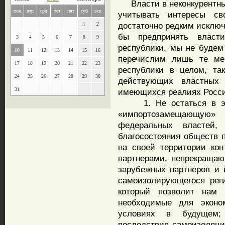
Власти в неконкурентных
пон
втр
срд
чет
пят
суб
вск
учитывать интересы св
достаточно редким исключ
1
2
бы предпринять власт
3
4
5
6
7
8
9
республики, мы не будем
10
11
12
13
14
15
16
перечислим лишь те мер
17
18
19
20
21
22
23
республики в целом, та
24
25
26
27
28
29
30
действующих властных
31
имеющихся реалиях Росси
1. Не остаться в эко
«импортозамещающую
федеральных властей,
благосостояния обществ п
на своей территории ко
партнерами, непрекращаю
зарубежных партнеров и 
самоизолирующегося рег
который позволит нам с
необходимые для эконо
условиях в будущем;
последствия самоизоляц