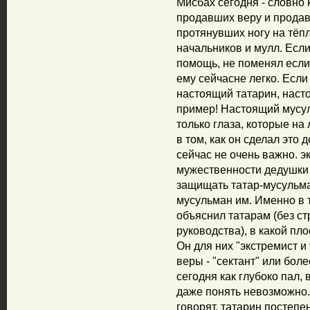
Мисбах сегодня - словно 
продавших веру и продав
протянувших ногу на тёпл
начальников и мулл. Если
помощь, не поменял если 
ему сейчасне легко. Если
настоящий татарин, наст
пример! Настоящий мусул
только глаза, которые на 
в том, как он сделал это 
сейчас не очень важно. э
мужественности дедушки 
защищать татар-мусульман
мусульман им. Именно в т
объяснил татарам (без ст
руководства), в какой пл
Он для них "экстремист и 
веры - "сектант" или боле
сегодня как глубоко пал,
даже понять невозможно. 
говорят, татарин постепе