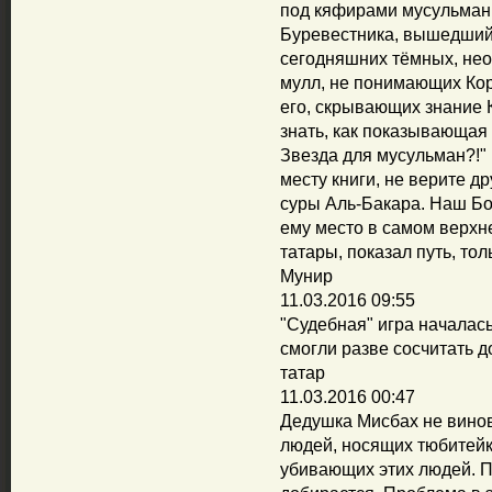
под кяфирами мусульман о
Буревестника, вышедший
сегодняшних тёмных, нео
мулл, не понимающих Кор
его, скрывающих знание 
знать, как показывающая
Звезда для мусульман?!" 
месту книги, не верите др
суры Аль-Бакара. Наш Бо
ему место в самом верхне
татары, показал путь, тол
Мунир
11.03.2016 09:55
"Судебная" игра началась
смогли разве сосчитать д
татар
11.03.2016 00:47
Дедушка Мисбах не винов
людей, носящих тюбитейк
убивающих этих людей. П