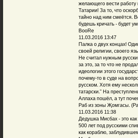
желающего вести работу н
Татарии! За то, что оскор
тайно над ним смеётся. В
будешь кричать - будет у
BooRe
11.03.2016 13:47
Палка о двух концах! Од
своей религии, своего яз
Не считал нужным русский
за это, за то что не про
идеологии этого государст
почему-то в суде на вопр
русском. Хотя ему нескол
татарски." На преступлен
Аллаха пошёл, а тут поче
Раб из зоны Җомгасы. (Р
11.03.2016 11:38
Дедушка Мисбах - это как
500 лет под русскими сп
как кораблю, заблудившем