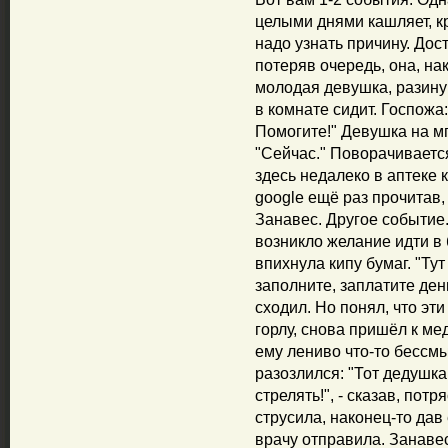
целыми днями кашляет, к
надо узнать причину. Дос
потеряв очередь, она, нак
молодая девушка, разинув
в комнате сидит. Госпожа:
Помогите!" Девушка на м
"Сейчас." Поворачивается 
здесь недалеко в аптеке 
google ещё раз прочитав,
Занавес. Другое событие.
возникло желание идти в 
впихнула кипу бумаг. "Тут
заполните, заплатите ден
сходил. Но понял, что эти
горлу, снова пришёл к м
ему лениво что-то бессм
разозлился: "Тот дедушка
стрелять!", - сказав, пот
струсила, наконец-то дав
врачу отправила. Занавес