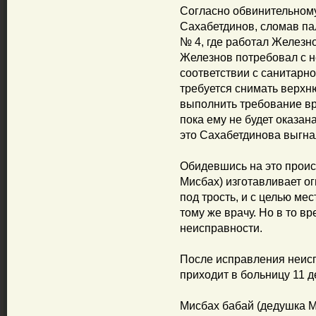
Согласно обвинительному
Сахабетдинов, сломав па
№ 4, где работал Железн
Железнов потребовал с не
соответствии с санитарн
требуется снимать верхн
выполнить требование вра
пока ему не будет оказа
это Сахабетдинова выгна
Обидевшись на это проис
Мисбах) изготавливает о
под трость, и с целью мес
тому же врачу. Но в то вр
неисправности.
После исправления неис
приходит в больницу 11 д
Мисбах бабай (дедушка М