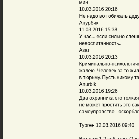
мин
10.03.2016 20:16
Не надо вот обижать деду
Анурбик
11.03.2016 15:38
У нас... если сильно спеш
невоспитанность..
Азат
10.03.2016 20:13
Криминально-психологиче
жалею. Человек за то жил
в тюрьму. Пусть никому так
Anurbik
10.03.2016 19:26
Два охранника его толка
не может простить это сам
самоуправство - оскорбле
Турген 12.03.2016 09:40
Вот вам 1-2 события. Одн