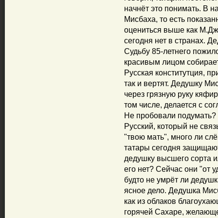
начнёт это понимать. В н
Мисбаха, то есть показа
оцениться выше как М.Дж
сегодня нет в странах. 
Судьбу 85-летнего пожило
красивым лицом собирает
Русская конститутция, пр
так и вертят. Дедушку Ми
через грязную руку кяфир
том числе, делается с со
Не пробовали подумать? 
Русский, который не связ
"твою мать", много ли сл
татары сегодня защищают
дедушку высшего сорта ил
его нет? Сейчас они "от у
будто не умрёт ли дедушка
ясное дело. Дедушка Мисб
как из облаков благоуха
горячей Сахаре, желающе