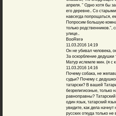
апреля. " Одно хотя бы з
его деревне.. Со старыми
навсегда попрощаться, е
Попросим большую комнат
только родственников.", 
улице..
ВооReгә
11.03.2016 14:19
Он не убивал человека, о
За оскорбление дедушки 
Матур ислемле мин. (я с
11.03.2016 14:16
Почему собака, не желавш
судьи? Почему с дедушко
татарски? В вашей Татар
безрелигиозные, только н
равноправны? Татарский 
один язык, татарский язы
увидите, как дела начнут 
русских откуда только не 