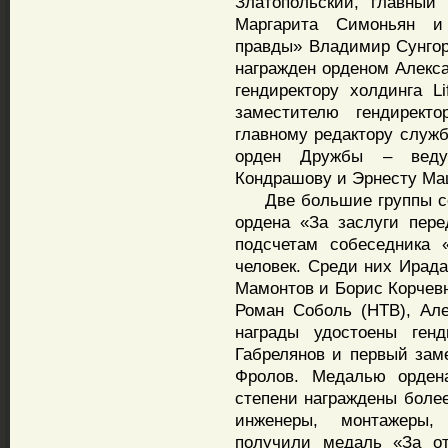
Златопольский, главный 
Маргарита Симоньян и
правды» Владимир Сунго
награжден орденом Алекса
гендиректору холдинга L
заместителю гендирек
главному редактору служ
орден Дружбы – веду
Кондрашову и Эрнесту Ма
Две большие группы со
ордена «За заслуги пере
подсчетам собеседника 
человек. Среди них Ирада
Мамонтов и Борис Корчевн
Роман Соболь (НТВ), Ал
награды удостоены генд
Габрелянов и первый зам
Фролов. Медалью ордена
степени награждены более
инженеры, монтажеры,
получили медаль «За от