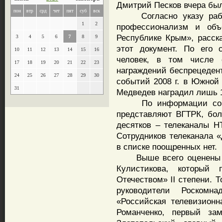
Дмитрий Песков вчера был
пон
втр
срд
чет
пят
суб
вск
Согласно указу работ
1
2
профессионализм и объ
Республике Крым», расск
3
4
5
6
7
8
9
этот документ. По его 
10
11
12
13
14
15
16
человек, в том числе 
17
18
19
20
21
22
23
награждений беспрецедент
24
25
26
27
28
29
30
событий 2008 г. в Южной
31
Медведев наградил лишь 
По информации собесе
представляют ВГТРК, бол
десятков – телеканалы НТ
Сотрудников телеканала 
в списке поощренных нет.
Выше всего оценены за
Кулистикова, который
Отечеством» II степени. Т
руководители Роском
«Российская телевизион
Романченко, первый зам