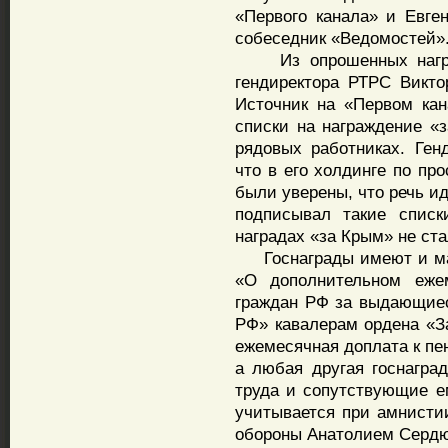
«Первого канала» и Евге
собеседник «Ведомостей»
Из опрошенных награж
гендиректора РТРС Виктор
Источник на «Первом кан
списки на награждение «з
рядовых работниках. Генд
что в его холдинге по пр
были уверены, что речь ид
подписывал такие списк
наградах «за Крым» не ста
Госнаграды имеют и мат
«О дополнительном еже
граждан РФ за выдающиес
РФ» кавалерам ордена «З
ежемесячная доплата к пен
а любая другая госнаград
труда и сопутствующие ем
учитывается при амнисти
обороны Анатолием Серд