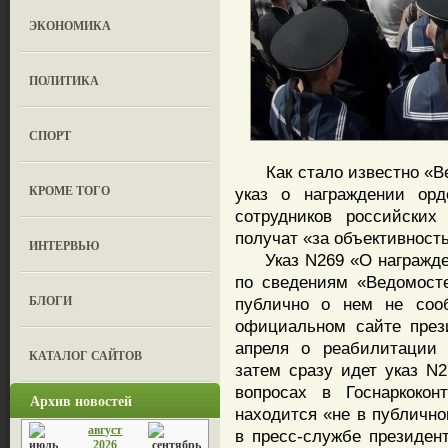
ЭКОНОМИКА
ПОЛИТИКА
СПОРТ
Как стало известно «Ве
КРОМЕ ТОГО
указ о награждении ор
сотрудников российских
получат «за объективност
ИНТЕРВЬЮ
Указ N269 «О награжден
по сведениям «Ведомост
БЛОГИ
публично о нем не соо
официальном сайте през
апреля о реабилитации 
КАТАЛОГ САЙТОВ
затем сразу идет указ N2
вопросах в Госнаркокон
Архив новостей
находится «не в публичн
август
в пресс-службе президен
2026