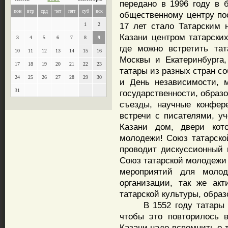
передано в 1996 году в 
пон
втр
срд
чет
пят
суб
вск
общественному центру по
17 лет стало Татарским
1
2
Казани центром татарски
3
4
5
6
7
8
9
где можно встретить та
10
11
12
13
14
15
16
Москвы и Екатеринбурга
17
18
19
20
21
22
23
татары из разных стран с
24
25
26
27
28
29
30
и День независимости, 
31
государственности, образо
съезды, научные конфере
встречи с писателями, у
Казани дом, двери кото
молодежи! Союз татарск
проводит дискуссионный к
Союз татарской молодежи 
мероприятий для молод
организации, так же ак
татарской культуры, образ
В 1552 году татары бы
чтобы это повторилось 
Казани надо вспомнить о т