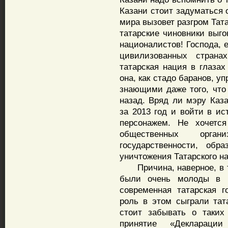
Казани стоит задуматься 
мира вызовет разгром Тата
татарские чиновники выго
националистов! Господа, 
цивилизованных страна
татарская нация в глаза
она, как стадо баранов, 
знающими даже того, что 
назад. Вряд ли мэру Каз
за 2013 год и войти в ис
персонажем. Не хочется
общественных орга
государственности, обр
уничтожения Татарского н
Причина, наверное, в т
были очень молоды в 1
современная татарская г
роль в этом сыграли тат
стоит забывать о таких
принятие «Декларации