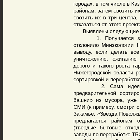
городах, в том числе в Ка
районам, затем свозить и
свозить их в три центра,
отказаться от этого проект
Выявлены следующие су
1. Получается запре
отклонило Минэкологии 
выводу, если делать вс
уничтожению, сжиганию 
дорого и такого роста т
Нижегородской области р
сортировкой и переработко
2. Сама идея своз
предварительной сортиро
башни» из мусора, уже 
СМИ (к примеру, смотри 
Закамье. «Звезда Поволжья
предлагается районам 
(твердые бытовые отход
заводы по переработке ТБ