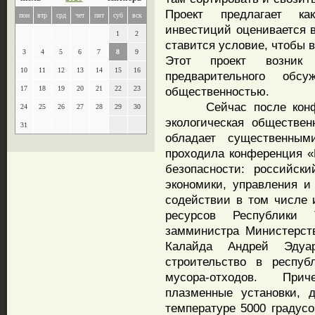
Проект предлагает ка
пон
втр
срд
чет
пят
суб
вск
инвестиций оценивается 
1
2
ставится условие, чтобы 
3
4
5
6
7
8
9
Этот проект возник 
10
11
12
13
14
15
16
предварительного об
17
18
19
20
21
22
23
общественностью.
Сейчас после конфере
24
25
26
27
28
29
30
экологическая обществен
31
обладает существенны
проходила конференция «
безопасности: российск
экономики, управления и
содействии в том числе 
ресурсов Республики 
замминистра Министерст
Калайда Андрей Эдуар
строительство в респуб
мусора-отходов. Прич
плазменные установки, 
температуре 5000 градусо