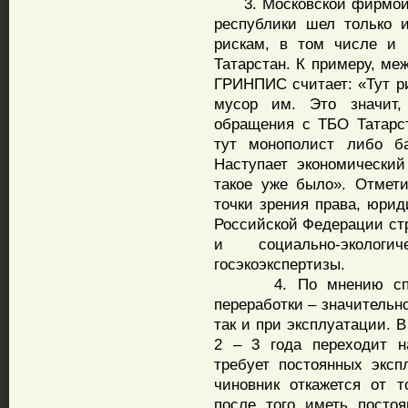
3. Московской фирмой с
республики шел только 
рискам, в том числе и 
Татарстан. К примеру, ме
ГРИНПИС считает: «Тут р
мусор им. Это значит,
обращения с ТБО Татарст
тут монополист либо ба
Наступает экономически
такое уже было». Отмет
точки зрения права, юрид
Российской Федерации стр
и социально-экологи
госэкоэкспертизы.
4. По мнению специа
переработки – значительно
так и при эксплуатации. В
2 – 3 года переходит н
требует постоянных эксп
чиновник откажется от т
после того иметь посто