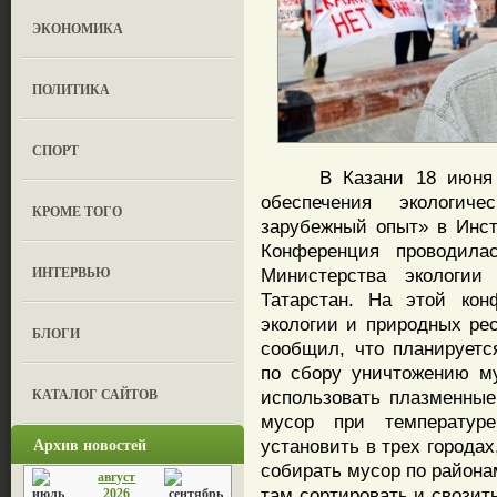
ЭКОНОМИКА
ПОЛИТИКА
СПОРТ
В Казани 18 июня пр
обеспечения экологич
КРОМЕ ТОГО
зарубежный опыт» в Инст
Конференция проводил
ИНТЕРВЬЮ
Министерства экологии
Татарстан. На этой кон
экологии и природных ре
БЛОГИ
сообщил, что планируетс
по сбору уничтожению му
КАТАЛОГ САЙТОВ
использовать плазменные
мусор при температур
Архив новостей
установить в трех городах
собирать мусор по района
август
там сортировать и свозить
2026