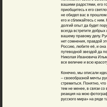
вашими радостями, его г
приобщитесь к его светл
не обидел вас в прошлом,
его и сближайтесь с ним.
долгий опыт да будет пор
всегда встретите добрых
вашему правому делу. Ру
нет сомнения, правдой эт
Россию, любите её, и она
путеводной звездой да п
Николая Ивановича Ильм
все величие и всю красот
Конечно, мы описали иде
– своеобразной мечты рус
стремиться. Понятно, что
тем не менее, в связи с
реакция на мою фотограф
русского мира» на ряде т