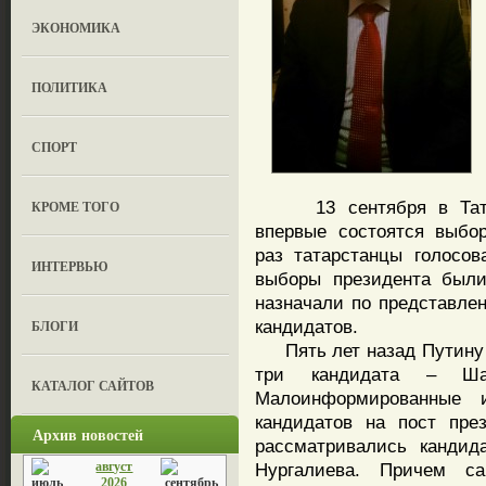
ЭКОНОМИКА
ПОЛИТИКА
СПОРТ
13 сентября в Татарс
КРОМЕ ТОГО
впервые состоятся выбо
раз татарстанцы голосо
ИНТЕРВЬЮ
выборы президента были
назначали по представле
кандидатов.
БЛОГИ
Пять лет назад Путину 
три кандидата – Шай
КАТАЛОГ САЙТОВ
Малоинформированные 
кандидатов на пост пре
Архив новостей
рассматривались кандид
август
Нургалиева. Причем с
2026