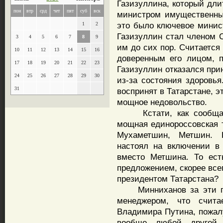
Газизуллина, который дли
пон
втр
срд
чет
пят
суб
вск
министром имущественны
это было ключевое минис
1
2
Газизуллин стал членом С
3
4
5
6
7
8
9
им до сих пор. Считается
10
11
12
13
14
15
16
доверенным его лицом, 
17
18
19
20
21
22
23
Газизуллин отказался при
24
25
26
27
28
29
30
из-за состояния здоровь
31
воспринят в Татарстане, 
мощное недовольство.
Кстати, как сообщают
мощная единороссовская 
Мухаметшин, Метшин. 
настоял на включении в
вместо Метшина. То ест
предложением, скорее все
президентом Татарстана?
Минниханов за эти пят
менеджером, что счита
Владимира Путина, пожал
вообще любой другой 