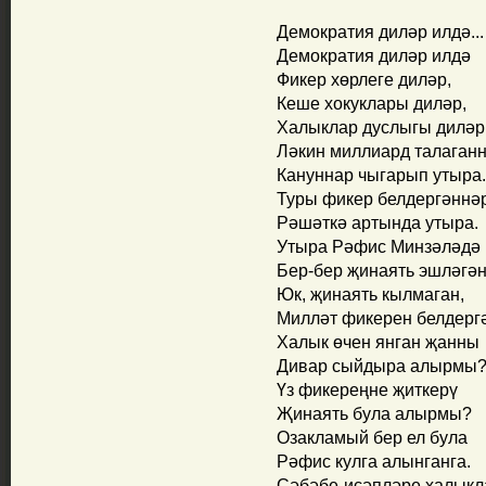
Демократия диләр илдә...
Демократия диләр илдә
Фикер хөрлеге диләр,
Кеше хокуклары диләр,
Халыклар дуслыгы диләр
Ләкин миллиард талаган
Кануннар чыгарып утыра.
Туры фикер белдергәннә
Рәшәткә артында утыра.
Утыра Рәфис Минзәләдә
Бер-бер җинаять эшләгә
Юк, җинаять кылмаган,
Милләт фикерен белдерг
Халык өчен янган җанны
Дивар сыйдыра алырмы
Үз фикереңне җиткерү
Җинаять була алырмы?
Озакламый бер ел була
Рәфис кулга алынганга.
Сәбәбе-исәпләре халык