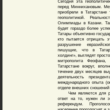
Сегодня эта геополитиче
перед Миннихановым. Ме
приобрели в Татарстане 
геополитикой. Реально
Олимпиады в Казани. Та
будет гораздо более усп
Татары объективно госуда
кто пытается отрицать э
разрушение евразийско
пишущие, что в Татарс
холдинг», выглядят прост
митрополита Феофана,
Татарстане вокруг, впол
течение двух месяцев выу
деятельность президен
международного опыта (
отделе внешних сношений
Чем являются для рес
ответ на то, нужен ли э
референдум. Проголос
население проголосует и з