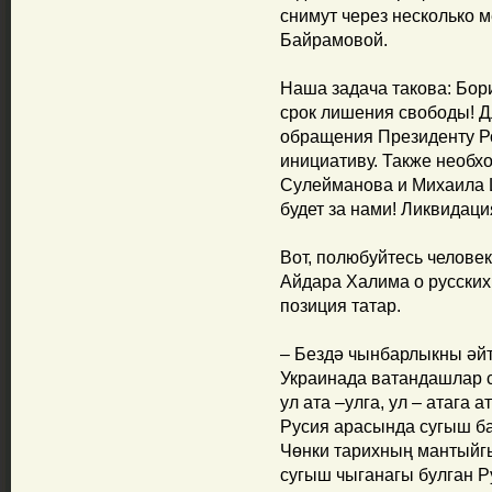
снимут через несколько м
Байрамовой.
Наша задача такова: Бор
срок лишения свободы! Дл
обращения Президенту Р
инициативу. Также необх
Сулейманова и Михаила 
будет за нами! Ликвидация
Вот, полюбуйтесь челов
Айдара Халима о русских,
позиция татар.
– Бездә чынбарлыкны әйтү
Украинада ватандашлар
ул ата –улга, ул – атага 
Русия арасында сугыш ба
Чөнки тарихның мантыйгы
сугыш чыганагы булган Р