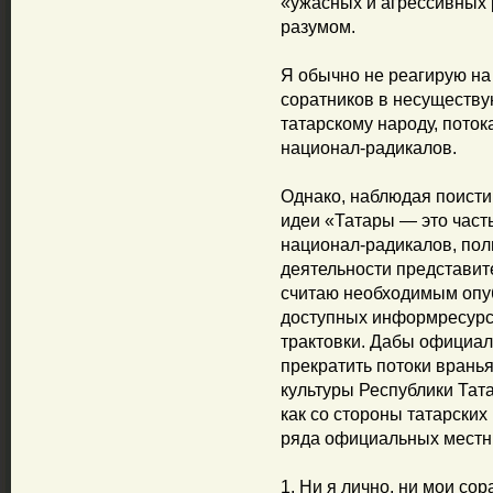
«ужасных и агрессивных 
разумом.
Я обычно не реагирую на
соратников в несуществ
татарскому народу, пото
национал-радикалов.
Однако, наблюдая поисти
идеи «Татары — это часть
национал-радикалов, полн
деятельности представит
считаю необходимым опу
доступных информресурса
трактовки. Дабы официал
прекратить потоки врань
культуры Республики Тата
как со стороны татарских
ряда официальных мест
1. Ни я лично, ни мои сор