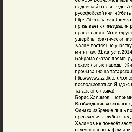
октября Борис Халимов 
подпиской о невыезде. А
русофобской книги Убить 
https://iberiana.wordpres
призывает к ликвидации р
православия. Мотивирует 
ущербны, фактически низ
Халим постоянно участву
митингах. 31 августа 201
Байрама сказал прямо: ру
нехаляльные народы. Жит
пребывание на татарской
http://www.azatliq.org/con
воспользоваться Яндекс-
татарского языка).
Борис Халимов - неприми
Возбуждение уголовного 
Однако избрание лишь по
пресечения - глубоко нед
Халимов не понесёт засл
отделается штрафом или 