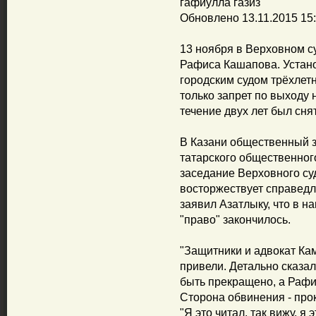
гафиулла газиз
Обновлено 13.11.2015 15
13 ноября в Верховном с
Рафиса Кашапова. Уста
городским судом трёхлет
только запрет по выходу 
течение двух лет был снят
В Казани общественный 
татарского общественног
заседание Верховного суд
восторжествует справедл
заявил Азатлыку, что в н
"право" закончилось.
"Защитники и адвокат Ка
привели. Детально сказа
быть прекращено, а Рафи
Сторона обвинения - прок
"Я это читал, так вижу, я