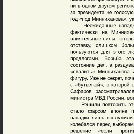
ни в одном другом регион
за президента не голосую
год «под Минниханова», ук
Неожиданные нападки м
фактически на Миннихан
влиятельные силы, которы
отставку, слишком бол
пользуются для этого л
предлогами. Борьба эт
состояние дел, а раздув
«свалить» Минниханова 
фигуру. Уже не секрет, по
с «бутылкой», о которой 
Сафаров рассматривалс
министра МВД России, вот
Решили повторить этот 
стало фарсом вполне п
нападки лишь послужили
колебался перед выборам
решение «если против