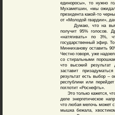
единоросы», то нужно го
Мухаметшин, «мы ожидал
президента какой-то черны
от «Молодой гвардии», даж
Думаю, что на выбора
получит 95% голосов. Д
«натягивать» по 3%, 
государственный эфир. То
Минниханову оставить 90
Честно говоря, уже надое
со стиральными порошка
что высокий результат 
заставит призадуматьс
результат есть выбор – о
республики или перейдет 
поглотит «Роснефть».
Это только кажется, что
деле энергетическое нап
что любая мелочь может с
мышка бежала, хвостико