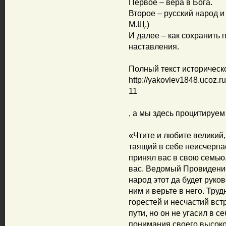
Первое – вера в Бога.
Второе – русский народ и
М.Щ.)
И далее – как сохранить
наставления.
Полный текст историческ
http://yakovlev1848.ucoz.
11
, а мы здесь процитируем
«Чтите и любите великий,
таящий в себе неисчерпа
принял вас в свою семью,
вас. Ведомый Провидение
народ этот да будет руко
ним и верьте в него. Тру
горестей и несчастий вст
пути, но он не угасил в с
понимания своего высоког