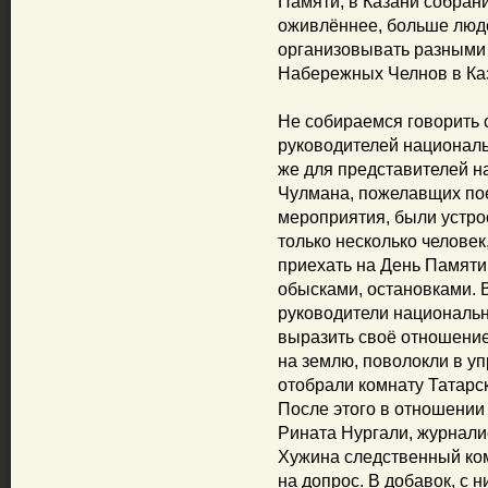
Памяти, в Казани собран
оживлённее, больше люд
организовывать разными п
Набережных Челнов в Ка
Не собираемся говорить 
руководителей националь
же для представителей н
Чулмана, пожелавщих пое
мероприятия, были устро
только несколько человек
приехать на День Памяти
обысками, остановками. 
руководители национальн
выразить своё отношение
на землю, поволокли в у
отобрали комнату Татарс
После этого в отношении
Рината Нургали, журнали
Хужина следственный ком
на допрос. В добавок, с 