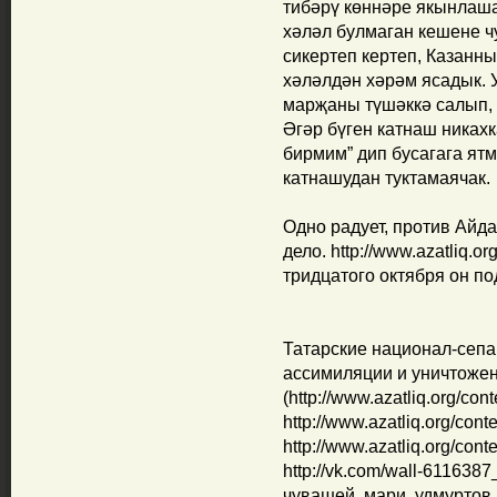
тибәрү көннәре якынлаша
хәләл булмаган кешене ч
сикертеп кертеп, Казанны
хәләлдән хәрәм ясадык. 
марҗаны түшәккә салып, 
Әгәр бүген катнаш никах
бирмим” дип бусагага ятм
катнашудан туктамаячак.
Одно радует, против Айд
дело. http://www.azatliq.or
тридцатого октября он по
Татарские национал-сепа
ассимиляции и уничтоже
(http://www.azatliq.org/con
http://www.azatliq.org/cont
http://www.azatliq.org/cont
http://vk.com/wall-611638
чувашей, мари, удмуртов