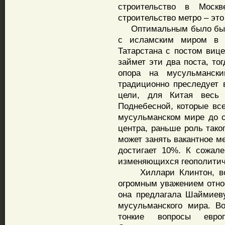
строительство в Москв
строительство метро – эт
Оптимальным было бы вв
с исламским миром в Р
Татарстана с постом виц
займет эти два поста, то
опора на мусульманск
традиционно преследует 
цели, для Китая весь 
Поднебесной, которые все
мусульманском мире до с
центра, раньше роль тако
может занять вакантное м
достигает 10%. К сожале
изменяющихся геополитич
Хиллари Клинтон, воз
огромным уважением относ
она предлагала Шаймиев
мусульманского мира. В
тонкие вопросы европе