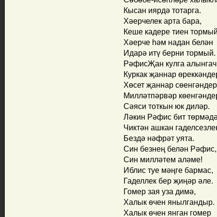
Кысан иярдә тотарга.
Хәерчелек арта бара,
Кеше кадере тиен тормый
Хәерче һәм надан белән
Идарә итү берни тормый.
РәфисҖан кулга алынгач
Куркак җаннар өреккәнде
Хөсет җаннар сөенгәндер
Милләтпәрвәр көенгәнде
Сәяси тоткын юк диләр.
Ләкин Рәфис бит төрмәдә
Чиктән ашкан гаделсезле
Бездә нәфрәт уята.
Син безнең белән Рәфис,
Син милләтем аләме!
Иблис туе мәңге бармас,
Гаделлек бер җиңәр әле.
Гомер зая уза димә,
Халык өчен янылгандыр.
Халык өчен янган гомер