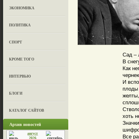
ЭКОНОМИКА
ПОЛИТИКА
СПОРТ
Сад –
КРОМЕ ТОГО
В снег
Как не
чернею
ИНТЕРВЬЮ
И вспо
плоды
БЛОГИ
желты,
сплош
Ствол
КАТАЛОГ САЙТОВ
хоть н
Значки
Архив новостей
шифро
август
Все ра
2026