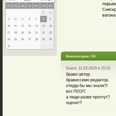
порывы
пон
втр
срд
чет
пят
суб
вск
Снегир
1
2
вагона
3
4
5
6
7
8
9
10
11
12
13
14
15
16
17
18
19
20
21
22
23
24
25
26
27
28
29
30
31
Комментарии (10)
Guest, 11.02.2015 в 15:15
браво автор.
брависсимо редактор.
откуда бы мы знали?!
вот ПОЭТ.
а люди разве прочтут?
оценят?