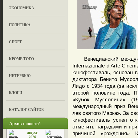
ЭКОНОМИКА
ПОЛИТИКА
СПОРТ
Венецианский междунар
КРОМЕ ТОГО
Internazionale d’Arte Cin
кинофестиваль, основан в
ИНТЕРВЬЮ
диктатора Бенито Муссол
Лидо с 1934 года (за иск
второй половине года. 
БЛОГИ
«Кубок Муссолини» (1
международный приз Вене
КАТАЛОГ САЙТОВ
лев святого Марка». За с
кинофестиваль успел отк
Архив новостей
отметить наградами и при
август
причиной «рождения» К
2026