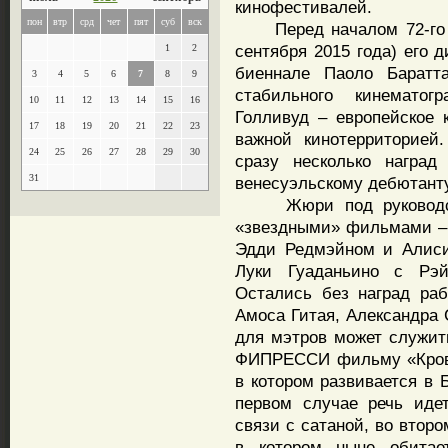
кинофестивалей.
пон
втр
срд
чет
пят
суб
вск
Перед началом 72-го Ве
сентября 2015 года) его 
1
2
биеннале Паоло Баратт
3
4
5
6
7
8
9
стабильного кинематог
10
11
12
13
14
15
16
Голливуд – европейское 
17
18
19
20
21
22
23
важной кинотерриторией
24
25
26
27
28
29
30
сразу несколько наград
31
венесуэльскому дебютанту
Жюри под руководство
«звездными» фильмами – 
Эдди Редмэйном и Алиси
Луки Гуаданьино с Рэ
Остались без наград ра
Амоса Гитая, Александра 
для мэтров может служит
ФИПРЕССИ фильму «Кровь
в котором развивается в 
первом случае речь иде
связи с сатаной, во второ
в котором ныне обитае