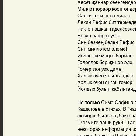
Хөсет җаннар сөенгәндер
Милләтпәрвәр көенгәнде
Сәяси тоткын юк диләр.
Ләкин Рәфис бит төрмәдә
Чиктән ашкан гаделсезле
Бездә нәфрәт уята.
Син безнең белән Рәфис,
Син милләтем аләме!
Иблис туе мәңге бармас,
Гаделлек бер җиңәр әле.
Гомер зая уза димә,
Халык өчен янылгандыр.
Халык өчен янган гомер
Йолдыз булып кабынганд
Не только Сима Сафина 
Кашапове в стихах. В "на
октября, было опубликов
"Возмите ваши руки". Та
некоторая информация и
сердце болит за Рафиса 