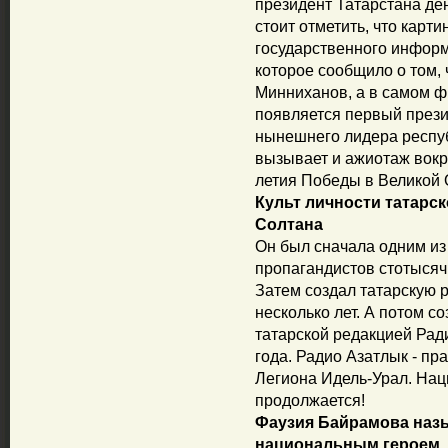
президент Татарстана ден
стоит отметить, что карт
государственного инфор
которое сообщило о том, 
Минниханов, а в самом 
появляется первый прези
нынешнего лидера респу
вызывает и ажиотаж вокр
летия Победы в Великой 
Культ личности татарс
Солтана
Он был сначала одним из
пропагандистов стотысяч
Затем создал татарскую 
несколько лет. А потом с
татарской редакцией Рад
года. Радио Азатлык - пр
Легиона Идель-Урал. Нац
продолжается!
Фаузия Байрамова наз
национальным героем.