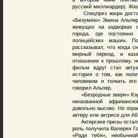
русский миллиардер). Жюр
Спецприз жюри досталс
«Безумию» Эмина Альпер
живущих на задворках о
города, где постоянн
полицейских машин. По
рассказывал, что когда с
мирный период, и каза
отношение к прошлому, н
фильм вдруг стал актуа
история о том, как пол
человеком и толкать его
говорил Альпер.
«Безродные звери» Кэри
неназванной африканск
довольно высоко. Но огр
актеру или актрисе для А
Актерские призы осталис
роль получила Валерия Го
«Ради тебя», необычной