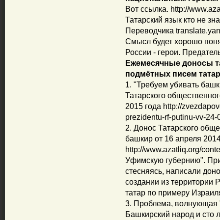
Вот ссылка. http://www.azat
Татарский язык кто не зн
Переводчика translate.yand
Смысл будет хорошо поня
России - герои. Предатель
Ежемесячные доносы та
подмётных писем татар.
1. "Требуем убивать башк
Татарского общественног
2015 года http://zvezdapov
prezidentu-rf-putinu-vv-24
2. Донос Татарского общ
башкир от 16 апреля 2014
http://www.azatliq.org/con
Уфимскую губернию". При
стесняясь, написали доно
создании из территории Р
татар по примеру Израиля
3. Проблема, волнующая 
Башкирский народ и сто ле