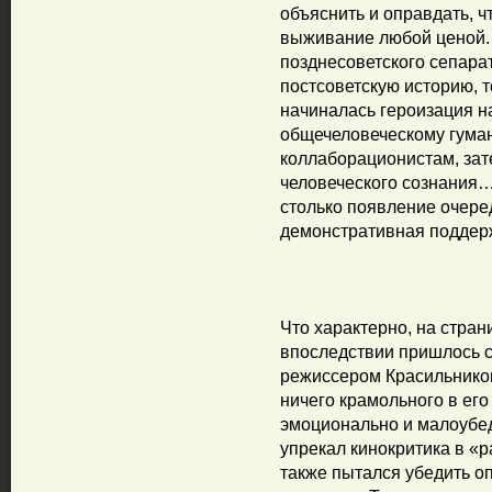
объяснить и оправдать, 
выживание любой ценой.
позднесоветского сепара
постсоветскую историю, 
начиналась героизация н
общечеловеческому гума
коллаборационистам, зат
человеческого сознания…
столько появление очере
демонстративная поддерж
Что характерно, на стран
впоследствии пришлось с
режиссером Красильников
ничего крамольного в его
эмоционально и малоубед
упрекал кинокритика в «
также пытался убедить оп