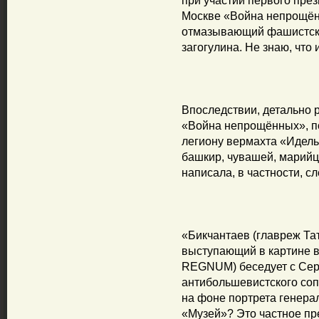
при участии первого през
Москве «Война непрощё
отмазывающий фашистски
загогулина. Не знаю, что 
Впоследствии, детально
«Война непрощённых», п
легиону вермахта «Идель-
башкир, чувашей, марийц
написала, в частности, с
«Бикчантаев (главреж Тат
выступающий в картине в
REGNUM) беседует с Сер
антибольшевистского соп
на фоне портрета генерал
«Музей»? Это частное пр