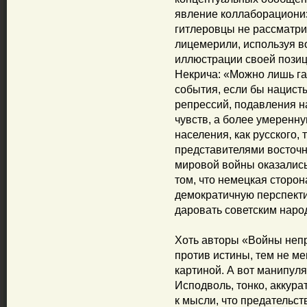
явление коллаборационизм
гитлеровцы не рассматри
лицемерили, используя в
иллюстрации своей позици
Некрича: «Можно лишь га
события, если бы нацист
репрессий, подавления н
чувств, а более умеренн
населения, как русского, 
представителями восточн
мировой войны оказались
том, что немецкая сторон
демократичную перспекти
даровать советским нар
Хоть авторы «Войны неп
против истины, тем не м
картиной. А вот манипул
Исподволь, тонко, аккура
к мысли, что предательст