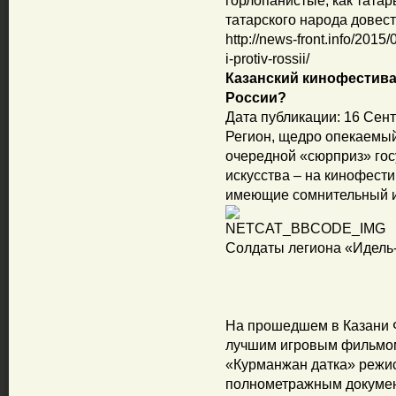
горлопанистые, как тата
татарского народа довест
http://news-front.info/2015/
i-protiv-rossii/
Казанский кинофестива
России?
Дата публикации: 16 Сент
Регион, щедро опекаемы
очередной «сюрприз» госу
искусства – на кинофест
имеющие сомнительный и,
Солдаты легиона «Идель
На прошедшем в Казани 
лучшим игровым фильмом
«Курманжан датка» режи
полнометражным докуме