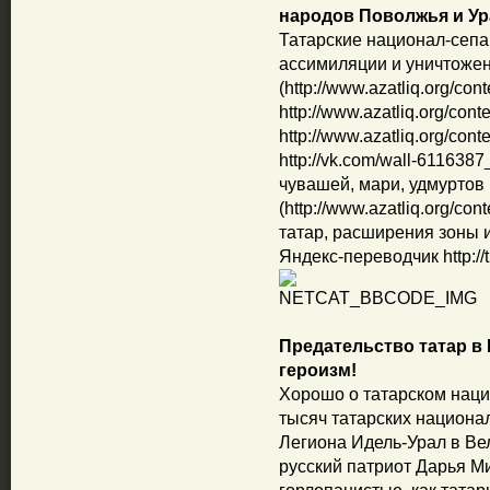
народов Поволжья и Ур
Татарские национал-сепа
ассимиляции и уничтоже
(http://www.azatliq.org/con
http://www.azatliq.org/cont
http://www.azatliq.org/cont
http://vk.com/wall-611638
чувашей, мари, удмуртов
(http://www.azatliq.org/con
татар, расширения зоны их
Яндекс-переводчик http://t
Предательство татар в
героизм!
Хорошо о татарском наци
тысяч татарских национа
Легиона Идель-Урал в Ве
русский патриот Дарья Ми