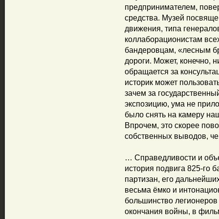
предпринимателем, повер
средства. Музей посвящ
движения, типа генералов
коллаборационистам всех
бандеровцам, «лесным б
дороги. Может, конечно, 
обращается за консульта
историк может пользоват
зачем за государственны
экспозицию, ума не прило
было снять на камеру на
Впрочем, это скорее пов
собственных выводов, ч
… Справедливости и объе
история подвига 825-го 
партизан, его дальнейши
весьма ёмко и интонацион
большинство легионеров 
окончания войны, в филь