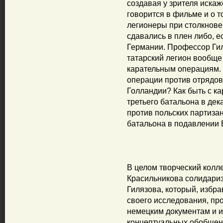
создавая у зрителя иска
говорится в фильме и о т
легионеры при столкнов
сдавались в плен либо, е
Германии. Профессор Гил
татарский легион вообще
карательным операциям. 
операции против отрядов
Голландии? Как быть с к
третьего батальона в дек
против польских партизан
батальона в подавлении
В целом творческий колл
Красильникова солидари
Гилязова, который, избр
своего исследования, про
немецким документам и и
концептуальных обобщени