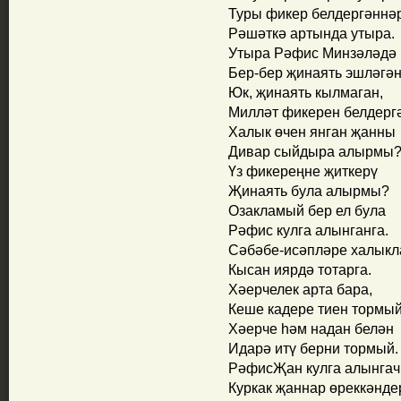
Туры фикер белдергәннә
Рәшәткә артында утыра.
Утыра Рәфис Минзәләдә
Бер-бер җинаять эшләгә
Юк, җинаять кылмаган,
Милләт фикерен белдерг
Халык өчен янган җанны
Дивар сыйдыра алырмы
Үз фикереңне җиткерү
Җинаять була алырмы?
Озакламый бер ел була
Рәфис кулга алынганга.
Сәбәбе-исәпләре халык
Кысан иярдә тотарга.
Хәерчелек арта бара,
Кеше кадере тиен тормый
Хәерче һәм надан белән
Идарә итү берни тормый.
РәфисҖан кулга алынгач
Куркак җаннар өреккәнде