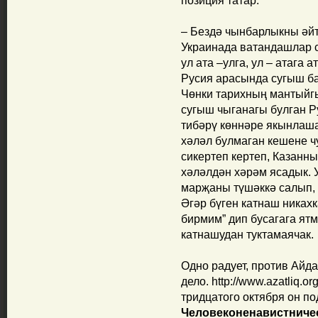
позиция татар.
– Бездә чынбарлыкны әйтү
Украинада ватандашлар
ул ата –улга, ул – атага 
Русия арасында сугыш ба
Чөнки тарихның мантыйгы
сугыш чыганагы булган Р
тибәрү көннәре якынлаша
хәләл булмаган кешене ч
сикертеп кертеп, Казанны
хәләлдән хәрәм ясадык. 
марҗаны түшәккә салып, 
Әгәр бүген катнаш никах
бирмим” дип бусагага ятм
катнашудан туктамаячак.
Одно радует, против Айд
дело. http://www.azatliq.or
тридцатого октября он по
Человеконенавистниче