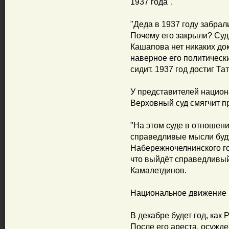
1937 года".
"Деда в 1937 году забрал
Почему его закрыли? Суд
Кашапова нет никаких док
наверное его политическ
сидит. 1937 год достиг Тат
У представителей национ
Верховный суд смягчит п
"На этом суде в отноше
справедливые мысли буд
Набережночелнинского го
что выйдёт справедливый 
Камалетдинов.
Национальное движение 
В декабре будет год, как
После его ареста, осужд