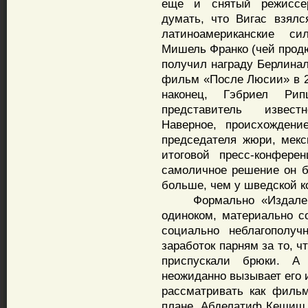
еще и снятый режиссер
думать, что Вигас взял
латиноамериканские с
Мишель Франко (чей продю
получил награду Берлинал
фильм «После Люсии» в 2
наконец, Гэбриел Ри
представитель извест
Наверное, происхождени
председателя жюри, мекс
итоговой пресс-конфере
самоличное решение он б
больше, чем у шведской к
Формально «Издалека» 
одиноком, материально с
социально неблагополу
заработок парням за то, 
приспускали брюки. А
неожиданно вызывает его 
рассматривать как фильм
плане. Абделатиф Кешиш 