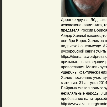
Дорогие друзья! Лёд нако
человеконенавистника, т
предателя России Бориса
Айдар Халим) наконец-то
октября Борис Халимов 
подпиской о невыезде. А
русофобской книги Убить 
https://iberiana.wordpres
призывает к ликвидации р
православия. Мотивирует 
ущербны, фактически низ
Халим постоянно участву
митингах. 31 августа 201
Байрама сказал прямо: ру
нехаляльные народы. Жит
пребывание на татарской
http://www.azatliq.org/con