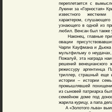
переплетается с вымысл
Лукини за «Горностая» Кр
известного жесткими
характером, слушающего 
узнающего в одной из пр
любил. Венсан был также 
Наконец, главные призы
овации присутствовавш
Чарли Кауфмана и Дьюка 
мультфильму о неудачах,
Пожалуй, эта награда наи
решений венецианского 
режиссуру аргентинца П
триллер, страшный еще и
истории – истории семь
промышлявшей похищени
из сыновей патриарха был
семейном доме под доно
жарила курицу, а папа дел
А «Золотого льва» выигр