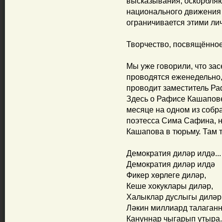
высказывания, оскорбляю
национального движения
ограничивается этими ли
Творчество, посвящённо
Мы уже говорили, что з
проводятся еженедельно, 
проводит заместитель Р
Здесь о Рафисе Кашапове
месяце на одном из собр
поэтесса Сима Сафина, 
Кашапова в тюрьму. Там т
Демократия диләр илдә...
Демократия диләр илдә
Фикер хөрлеге диләр,
Кеше хокуклары диләр,
Халыклар дуслыгы диләр
Ләкин миллиард талаган
Кануннар чыгарып утыра.