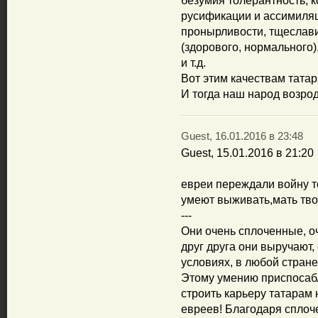
безумия толерантность, к
русификации и ассимиляц
пронырливости, тщеслави
(здорового, нормального)
и т.д.
Вот этим качествам татар
И тогда наш народ возрод
Guest, 16.01.2016 в 23:48
Guest, 15.01.2016 в 21:20
евреи переждали войну то
умеют выживать,мать тво
---
Они очень сплоченные, оч
друг друга они выручают
условиях, в любой стране
Этому умению приспосабл
строить карьеру татарам н
евреев! Благодаря сплоч