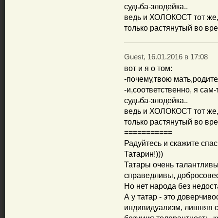
судьба-злодейка..
ведь и ХОЛОКОСТ тот же
только растянутый во вр
Guest, 16.01.2016 в 17:08
вот и я о том:
-почему,твою мать,родите
-и,соответственно, я сам-
судьба-злодейка..
ведь и ХОЛОКОСТ тот же
только растянутый во вр
===========
Радуйтесь и скажите спа
Татарин!)))
Татары очень талантливы
справедливы, добросовес
Но нет народа без недост
А у татар - это доверчив
индивидуализм, лишняя 