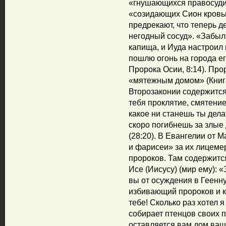
«гнушающихся правосуди
«созидающих Сион кровь
предрекают, что теперь д
негодный сосуд». «Забыл
капища, и Иуда настроил
пошлю огонь на города его
Пророка Осии, 8:14). Пр
«мятежным домом» (Книга
Второзаконии содержитс
тебя проклятие, смятение
какое ни станешь ты делат
скоро погибнешь за злые 
(28:20). В Евангелии от 
и фарисеи» за их лицемер
пророков. Там содержитс
Исе (Иисусу) (мир ему): 
вы от осуждения в Геенн
избивающий пророков и 
тебе! Сколько раз хотел я
собирает птенцов своих п
оставляется вам дом ваш