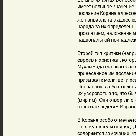
имеет большое значение, 
послание Корана адресов
же направлена в адрес к
народа за их определенны
проклятием, наложенным 
национальной принадлеж
Второй тип критики (напр
евреев и христиан, кото
Мухаммада (да благослови
принесенное им послание.
призывал к молитве, и о
Посланник (да благослови
их уверовать в то, что б
(мир им). Они отвергли ег
относился к детям Израиля
В Коране особо отмечаетс
ко всем евреям подряд. Д
содержится замечание, ч