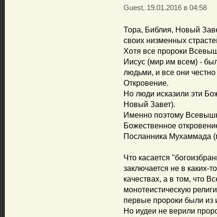
Guest, 19.01.2016 в 04:58
Тора, Библия, Новый Заве
своих низменных страстей
Хотя все пророки Всевыш
Иисус (мир им всем) - б
людьми, и все они честн
Откровение.
Но люди исказили эти Бо
Новый Завет).
Именно поэтому Всевышн
Божественное откровени
Посланника Мухаммада (м
Что касается "богоизбран
заключается не в каких-т
качествах, а в том, что
монотеистическую религи
первые пророки были из 
Но иудеи не верили проро