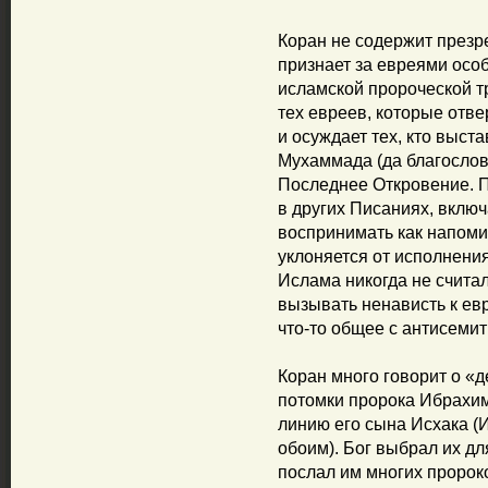
Коран не содержит презре
признает за евреями особ
исламской пророческой т
тех евреев, которые отве
и осуждает тех, кто выс
Мухаммада (да благослови
Последнее Откровение. 
в других Писаниях, включ
воспринимать как напоми
уклоняется от исполнени
Ислама никогда не считал
вызывать ненависть к евр
что-то общее с антисеми
Коран много говорит о «д
потомки пророка Ибрахи
линию его сына Исхака (И
обоим). Бог выбрал их дл
послал им многих пророко