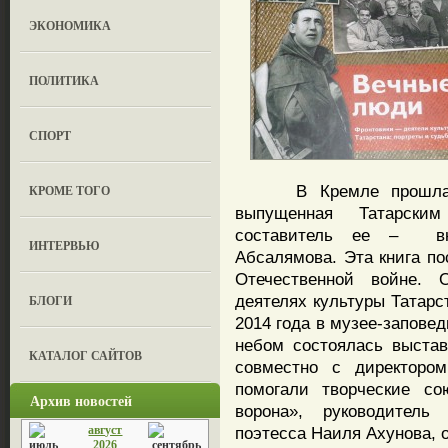
ЭКОНОМИКА
ПОЛИТИКА
СПОРТ
В Кремле прошла пре
КРОМЕ ТОГО
выпущенная Татарским
составитель ее – вну
ИНТЕРВЬЮ
Абсалямова. Эта книга п
Отечественной войне. 
деятелях культуры Татарст
БЛОГИ
2014 года в музее-запове
небом состоялась выстав
КАТАЛОГ САЙТОВ
совместно с директором
помогали творческие с
Архив новостей
ворона», руководитель
август
поэтесса Наиля Ахунова, 
2026