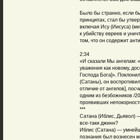
Было бы странно, если бы
принципах, стал бы утвер
включая Ису (Иисуса) (м
к убийству евреев и уни
том, что он содержит ант
2:34
«И сказали Мы ангелам: 
уважения как новому, до
Господа Бога]». Поклонил
(Сатаны), он воспротивил
отличие от ангелов], пос
одним из безбожников /2
проявивших непокорность
***
Сатана (Иблис, Дьявол) 
все-таки джинн?
Иблис (Сатана) — умнейши
познания был вознесен 