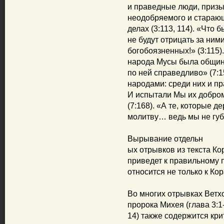
и праведные люди, приз
неодобряемого и старающ
делах (3:113, 114). «Что 
не будут отрицать за ним
богобоязненных!» (3:115)
народа Мусы была община
по ней справедливо» (7:1
народами: среди них и пр
И испытали Мы их добром 
(7:168). «А те, которые 
молитву… ведь мы не губ
Вырывание отдельн
ых отрывков из текста Ко
приведет к правильному 
относится не только к Кор
Во многих отрывках Ветхо
пророка Михея (глава 3:1-
14) также содержится кри