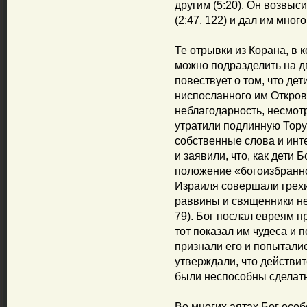
другим (5:20). Он возвыс
(2:47, 122) и дал им мног
Те отрывки из Корана, в 
можно подразделить на д
повествует о том, что де
ниспосланного им Откров
неблагодарность, несмотр
утратили подлинную Тору
собственные слова и ин
и заявили, что, как дети
положение «богоизбранног
Израиля совершали грехи
раввины и священники не 
79). Бог послал евреям п
тот показал им чудеса и 
признали его и попыталис
утверждали, что действит
были неспособны сделать 
Во многих аятах Бог особ