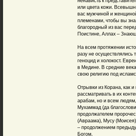
ненависть к представите
или цвета кожи. Всевышн
вас мужчиной и женщиной
племенами, чтобы вы зна
благородный из вас пере
Поистине, Аллах – Знающ
На всем протяжении ист
разу не осуществлялись т
геноцид и холокост. Евре
в Медине. В средние века
свою религию под ислам
Отрывки из Корана, как и
рассматривать в их конте
арабам, но и всем людям,
Мухаммад (да благословит
продолжателем пророческ
(Авраама), Мусу (Моисея)
– продолжением предыд
Богом.