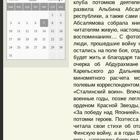
клуба потомков деятел
пон
втр
срд
чет
пят
суб
вск
развила Альбина Абса
республики, а также сами 
1
2
Абсалямова собрала кни
3
4
5
6
7
8
9
читателям живую, настоящ
10
11
12
13
14
15
16
воспоминаниях… С фотог
17
18
19
20
21
22
23
люди, прошедшие войну н
24
25
26
27
28
29
30
остались на поле боя, отд
31
будет жить и благодаря т
очерка об Абдурахман
Карельского до Дальне
минометного расчета мо
полевым корреспондентом,
«Сталинский воин». Впеч
военные годы, позже легл
орденом Красной Звезды
«За победу над Японией».
потомки героев. Поэтесса
читала свои стихи об от
Финскую войну, а в годы 
роты, награжден боевыми 