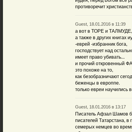
иудея, перед Богом все р
противоречит христианств
Guest, 18.01.2016 в 11:39
а вот в ТОРЕ и ТАЛМУДЕ
а также в других книгах и
-еврей -избранник бога,
господствует над осталь
имеет право убивать...
и прочий откровенный 
это похоже на то,
как безобразничают сего
беженцы в европпе.
только евреи научились в
Guest, 18.01.2016 в 13:17
Писатель Афзал Шамов б
писателей Татарстана, в 
семерых немцев во время