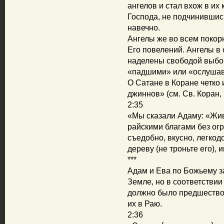
ангелов и стал вхож в их
Господа, не подчинившись
навечно.
Ангелы же во всем покор
Его повелений. Ангелы в 
наделены свободой выбор
«падшими» или «ослушав
О Сатане в Коране четко 
джиннов» (см. Св. Коран, 
2:35
«Мы сказали Адаму: «Жив
райскими благами без огр
съедобно, вкусно, легкод
дереву (не троньте его),
***
Адам и Ева по Божьему з
Земле, но в соответстви
должно было предшество
их в Раю.
2:36