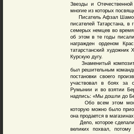
Звезды и Отечественной
многие из которых посвящ
Писатель Афзал Шамов 
писателей Татарстана, в 
семерых немцев во время
об этом в те годы писали
награжден орденом Кра
татарстанский художник 
Курскую дугу.
Знаменитый композитор
был решительным командир
постановки своего прои
участвовал в боях за о
Румынии и во взятии Бер
надпись: «Мы дошли до Б
Обо всем этом можно 
которую можно было приоб
она продается в магазинах
Дело, которое сделали 
великих похвал, потому