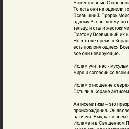
Божественные Откровения
То есть они не оценили т
Всевышний. Пророк Моисе
одному Всевышнему, но о
тельцу, и стали жестоким
Поэтому Всевышний их н
Но в то же время в Коран
есть поклоняющиеся Всев
все они неверующие.
Ислам учит нас - мусульм
мире и согласии со всем
Ислам отношение к евре
Есть ли в Коране антисе
Антисемитизм – это през
происхождения. Он явля
расизма. Ему, как и всем
Исламе и в Священном П