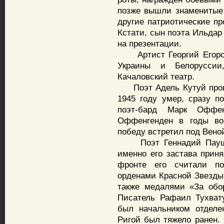
позже вышли знаменитые
другие патриотические пр
Кстати, сын поэта Ильдар
на презентации.
Артист Георгий Егоров 
Украины и Белоруссии
Качаловский театр.
Поэт Адель Кутуй прошел
1945 году умер, сразу п
поэт-бард Марк Оффен
Оффенгенден в годы в
победу встретил под Вено
Поэт Геннадий Паушки
именно его застава приня
фронте его считали п
орденами Красной Звезды 
также медалями «За обо
Писатель Рафаил Тухват
был начальником отделе
Ригой был тяжело ранен.