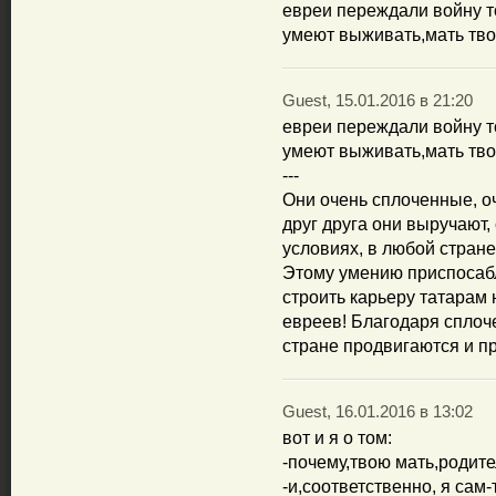
евреи переждали войну то
умеют выживать,мать тво
Guest, 15.01.2016 в 21:20
евреи переждали войну то
умеют выживать,мать тво
---
Они очень сплоченные, оч
друг друга они выручают
условиях, в любой стране
Этому умению приспосабл
строить карьеру татарам н
евреев! Благодаря сплоч
стране продвигаются и п
Guest, 16.01.2016 в 13:02
вот и я о том:
-почему,твою мать,родите
-и,соответственно, я сам-