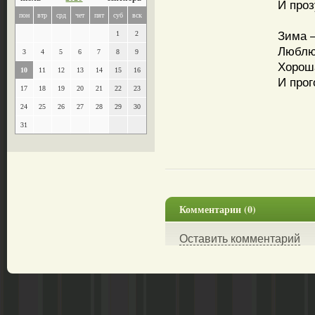
И проз
пон
втр
срд
чет
пят
суб
вск
Зима –
1
2
Люблю 
3
4
5
6
7
8
9
Хороша
10
11
12
13
14
15
16
И прог
17
18
19
20
21
22
23
24
25
26
27
28
29
30
31
Комментарии (0)
Оставить комментарий