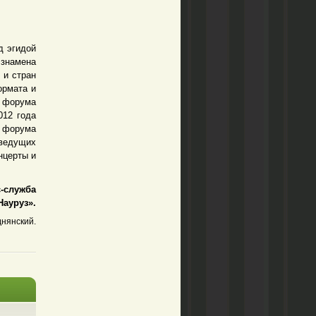
д эгидой
 знамена
 и стран
ормата и
и форума
012 года
 форума
ведущих
нцерты и
служба
Науруз».
нянский.