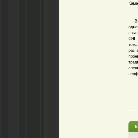
Кама
Впер
одно
свыш
СНГ.
тема
раз 
про
трад
спец
перф
К