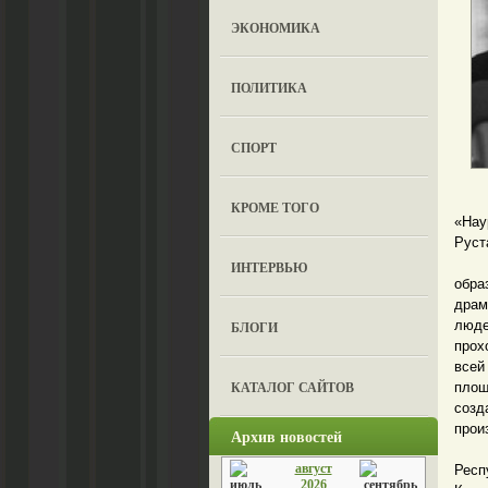
ЭКОНОМИКА
ПОЛИТИКА
СПОРТ
В К
КРОМЕ ТОГО
«Нау
Руст
«До
ИНТЕРВЬЮ
обра
драм
люде
БЛОГИ
прох
всей
КАТАЛОГ САЙТОВ
площ
созд
прои
Архив новостей
На п
август
Респ
2026