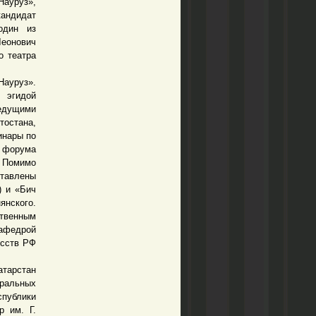
Науруз»,
андидат
один из
Леонович
о театра
Науруз».
эгидой
едущими
тостана,
инары по
 форума
. Помимо
ставлены
) и «Бич
янского.
твенным
кафедрой
усств РФ
тарстан
тральных
публики
р им. Г.