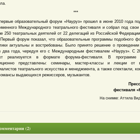
ла.
***
вые образовательный форум «Науруз» прошел в июне 2010 года по
именного Международного театрального фестиваля и собрал под свои
е 250 театральных деятелей от 22 делегаций из Российской Федерации
 Первый форум показал, что образовательные программы подобного ф
тики актуальны и востребованы. Было принято решение о проведени
в два года, чередуя его с Международным фестивалем «Науруз». С 2
ект реализуется в формате форума-фестиваля. В программе
иционно представлены: семинары, мастер-классы и лекции от 
иалистов театрального искусства и менеджмента, а также спектакли, ко
омансы выдающихся режиссеров, музыкантов.
Пресс-
фестиваля «
На снимке: Аттила Вид
омментарии (2)