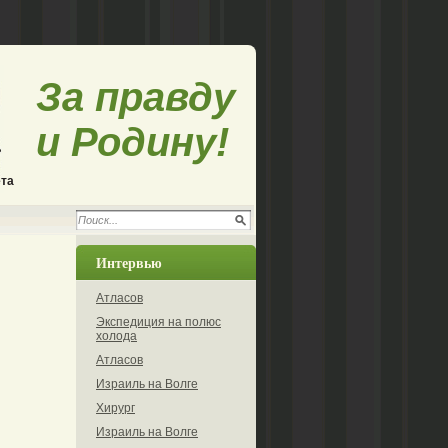
За правду
и Родину!
ета
Интервью
Атласов
Экспедиция на полюс
холода
Атласов
Израиль на Волге
Хирург
Израиль на Волге