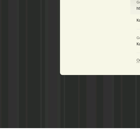
Gu
h
К
Gu
К
О