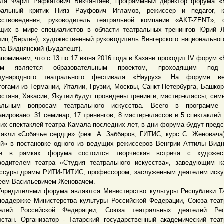
ла Фарит Рафкатович Бикчантаев, программный директор форума «
ральный критик Нияз Рауфович Игламов, режиссер и педагог, к
сствоведения, руководитель театральной компании «AKT-ZENT», 
щих в мире специалистов в области театральных тренингов Юрий 
иц (Берлин), художественный руководитель Венгерского национальног
ла Виднянский (Будапешт).
минаем, что с 13 по 17 июня 2016 года в Казани проходит IV форум «
ум является образовательным проектом, проходящим под 
дународного театрального фестиваля «Науруз». На форуме в
гогами из Германии, Италии, Грузии, Москвы, Санкт-Петербурга, Башкор
рстана, Хакасии, Якутии будут проведены тренинги, мастер-классы, сем
уальным вопросам театрального искусства. Всего в программе
анировано: 31 семинар, 17 тренингов, 8 мастер-классов и 5 спектаклей
их спектаклей театра Камала последних лет, в дни форума будут пред
такли «Собачье сердце» (реж. А. Заббаров, ГИТИС, курс С. Женовача
й» в постановке одного из ведущих режиссеров Венгрии Аттилы Видн
же в рамках форума состоится творческая встреча с художес
водителем театра «Студия театрального искусства», заведующим 
ссуры драмы РИТИ-ГИТИС, профессором, заслуженным деятелем иск
еем Васильевичем Женовачем.
дителями форума являются Министерство культуры Республики Та
поддержке Министерства культуры Российской Федерации, Союза теа
телей Российской Федерации, Союза театральных деятелей Рес
рстан. Организатор - Татарский государственный академический теат