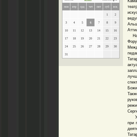
Кама
теат
пон
втр
срд
чет
пят
суб
вск
иску
1
2
веду
3
4
5
6
7
8
9
Альш
Атти
10
11
12
13
14
15
16
Напо
17
18
19
20
21
22
23
Фор
24
25
26
27
28
29
30
Меж
педа
31
Тата
акт
запл
лучш
спек
Божи
Так
руко
режи
Серг
Учре
при 
дея
Тата