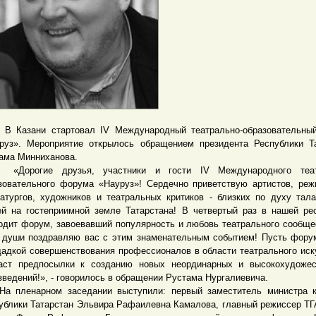
азани стартовал IV Международный театрально-образовательны
руз». Мероприятие открылось обращением президента Республики Т
ама Минниханова.
рогие друзья, участники и гости IV Международного теат
зовательного форума «Науруз»! Сердечно приветствую артистов, реж
атургов, художников и театральных критиков - близких по духу тал
й на гостеприимной земле Татарстана! В четвертый раз в нашей ре
одит форум, завоевавший популярность и любовь театрального сообще
 души поздравляю вас с этим знаменательным событием! Пусть фору
адкой совершенствования профессионалов в области театрального иск
аст предпосылки к созданию новых неординарных и высокохудожес
зведений!», - говорилось в обращении Рустама Нургалиевича.
ленарном заседании выступили: первый заместитель министра к
ублики Татарстан Эльвира Рафаилевна Камалова, главный режиссер ТГА