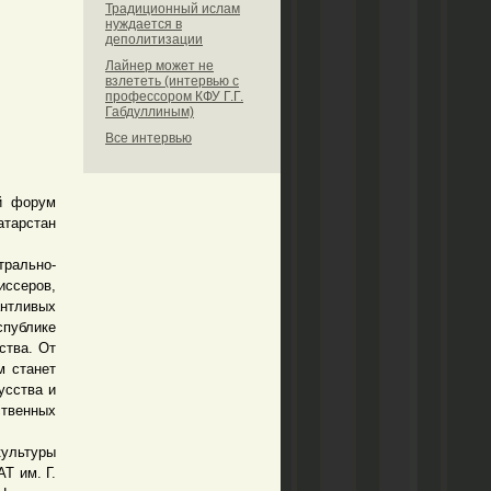
Традиционный ислам
нуждается в
деполитизации
Лайнер может не
взлететь (интервью с
профессором КФУ Г.Г.
Габдуллиным)
Все интервью
й форум
атарстан
рально-
иссеров,
антливых
спублике
ства. От
м станет
усства и
твенных
ультуры
Т им. Г.