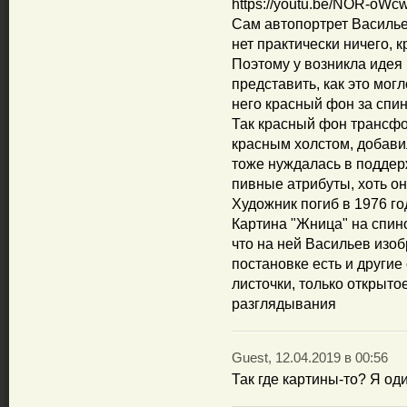
https://youtu.be/NOR-oW
Сам автопортрет Василье
нет практически ничего, к
Поэтому у возникла идея
представить, как это мог
него красный фон за спин
Так красный фон трансф
красным холстом, добавил
тоже нуждалась в поддер
пивные атрибуты, хоть о
Художник погиб в 1976 год
Картина "Жница" на спин
что на ней Васильев изоб
постановке есть и други
листочки, только открыто
разглядывания
Guest, 12.04.2019 в 00:56
Так где картины-то? Я оди