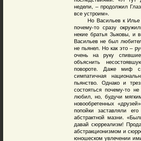
недели, – продолжил Гла
все устроим».
Но Васильев к Илье Гла
почему-то сразу окружи
некие братья Зыковы, и в
Васильев не был любител
не пьянел. Но как это – р
очень на руку спившие
объяснить несостоявшу
повороте. Даже миф с
симпатичная национальн
пьянство. Однако и тре
состояться почему-то не
любил, но, будучи мягки
новообретенных «друзей
попойки заставляли его
абстрактной мазни. «Был
давай сюрреализм! Прода
абстракционизмом и сюрр
юношеском увлечении ими