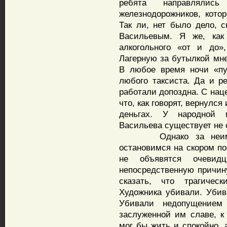
ребята направлялис
железнодорожников, кото
Так ли, нет было дело, 
Васильевым. Я же, как
алкогольного «от и до»
Лагерную за бутылкой мне
В любое время ночи «пу
любого таксиста. Да и ре
работали допоздна. С нац
что, как говорят, вернулс
деньгах. У народной 
Васильева существует не о
Однако за неимение
остановимся на скором по
не объявятся очеви
непосредственную причин
сказать, что трагичес
Художника убивали. Убив
Убивали недопущением
заслуженной им славе, к 
мог бы жить и спокойно, 