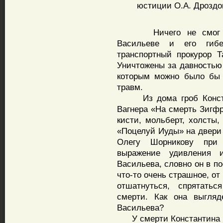
юстиции О.А. Дроздо
Ничего не смог вспо
Васильеве и его гиб
транспортный прокурор 
Уничтожены за давностью 
которым можно было бы 
травм.
Из дома гроб Констан
Вагнера «На смерть Зигф
кисти, мольберт, холсты,
«Поцелуй Иуды» на двери 
Олегу Шорникову при 
выражение удивления 
Васильева, словно он в п
что-то очень страшное, от
отшатнуться, спрятатьс
смерти. Как она выгляд
Васильева?
У смерти Константина В