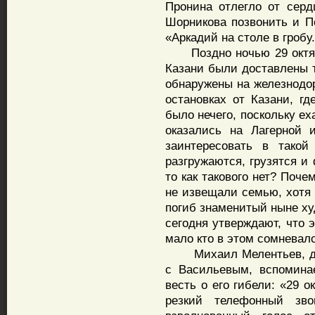
Пронина отлегло от серд
Шорникова позвонить и П
«Аркадий на столе в гробу..
Поздно ночью 29 октябр
Казани были доставлены 
обнаружены на железнодор
остановках от Казани, 
было нечего, поскольку ех
оказались на Лагерной 
заинтересовать в такой
разгружаются, грузятся и
то как такового нет? Поче
не извещали семью, хотя 
погиб знаменитый ныне ху
сегодня утверждают, что 
мало кто в этом сомневалс
Михаил Мелентьев, дово
с Васильевым, вспомина
весть о его гибели: «29 
резкий телефонный зв