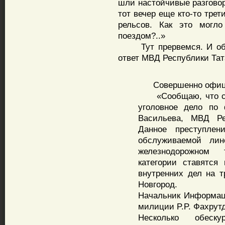
шли настойчивые разгово
тот вечер еще кто-то трет
рельсов. Как это могл
поездом?..»
Тут прервемся. И обна
ответ МВД Республики Тат
Совершенно официа
«Сообщаю, что све
уголовное дело по 
Васильева, МВД Рес
Данное преступлен
обслуживаемой ли
железнодорожном 
категории ставятся
внутренних дел на т
Новгород.
Начальник Информац
милиции P.P. Фахрут
Несколько обеск