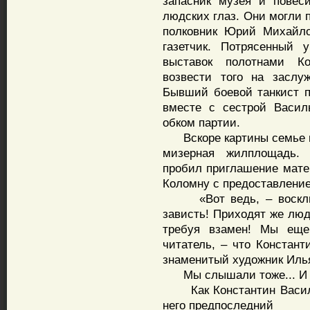
запасник музея и повес
людских глаз. Они могли 
полковник Юрий Михайло
газетчик. Потрясенный 
выставок полотнами Ко
возвести того на заслу
Бывший боевой танкист п
вместе с сестрой Васил
обком партии.
Вскоре картины семье ве
мизерная жилплощадь. 
пробил приглашение мате
Коломну с предоставление
«Вот ведь, – воскликн
зависть! Приходят же люд
требуя взамен! Мы ещ
читатель, – что Констан
знаменитый художник Илья
Мы слышали тоже... И п
Как Константин Василье
него предпоследний