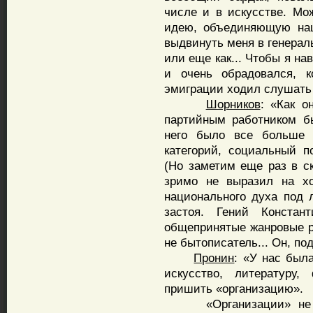
числе и в искусстве. Мо
идею, объединяющую нац
выдвинуть меня в генерал
или еще как... Чтобы я на
и очень обрадовался, к
эмиграции ходил слушать 
Шорников
: «Как о
партийным работником бы
него было все больше в
категорий, социальный п
(Но заметим еще раз в ск
зримо не выразил на хо
национального духа под
застоя. Гений Констан
общепринятые жанровые ра
не бытописатель... Он, по
Пронин
: «У нас был
искусство, литератур
пришить «организацию».
«Организации» не был