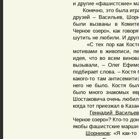
и другие «фашистские» ма
Конечно, это была игра. 
друзей – Васильев, Шор
были вызваны в Комитет
Черное озеро», как говоря
шутить не любили. И друг
«С тех пор как Костя с
мотивами в живописи, пе
идея, что во всем винов
вызывали, – Олег Ефимо
подбирает слова. – Костя 
какого-то там антисемити
него не было. Костя был
было много знакомых ев
Шостаковича очень любил.
когда тот приезжал в Казан
Геннадий Василье
Черное озеро»? Кто-то до
якобы фашистские марши
Шорников
: «Я как-т