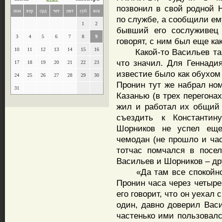
позвонил в свой родной 
пон
втр
срд
чет
пят
суб
вск
по службе, а сообщили ем
1
2
бывший его сослуживец 
3
4
5
6
7
8
9
говорят, с ним был еще как
10
11
12
13
14
15
16
Какой-то Васильев там 
что значил. Для Геннад
17
18
19
20
21
22
23
известие было как обухом 
24
25
26
27
28
29
30
Пронин тут же набрал но
31
Казанью (в трех перегонах
жил и работал их общий 
съездить к Константин
Шорников не успел еще
чемодан (не прошло и час
тотчас помчался в посе
Васильев и Шорников – др
«Да там все спокойно, 
Пронин часа через четыре
его говорит, что он уехал
один, давно доверил Васи
частенько ими пользовалс