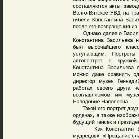
составляются акты, заводя
Волго-Вятское УВД на тра
гибели Константина Васи
после его возвращения из
Однако далее о Василье
Константина Васильева 
был высочайшего клас
уступающим. Портреты 
автопортрет с кружкой
Константина Васильева 
можно даже сравнить од
директор музея Геннади
работах своего друга 
возглавляемом им муз
Наподобие Наполеона...
Такой его портрет друзь
орденах, а также изображ
будущий генсек и президе
Как Константин Васи
мудрецов», «Прощание сл