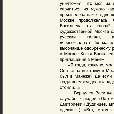
уничтожил, что мог, из
харчиться из чужого ка
произведена даже в две 
Москве продолжалась. 
Васильева эта свора?
художественной Москве сл
русский талант, а 
«черноквадратный» мази
высочайше одобренному ру
в Москве Костя Васильев
приглашения в Манеж.
«Я тогда, конечно, молча
Он все на выставку в Мос
был в Манеже? Да если 
тогда всем им делать ряд
стоили...»
Вернулся Васильев до
случайных людей. (Потом
Дмитриевич Дудинцев, ав
одежды».) «Вот, матушк