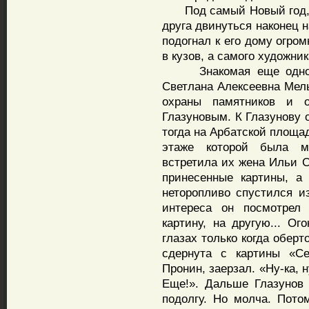
Под самый Новый год, у
друга двинуться наконец 
подогнал к его дому огро
в кузов, а самого художник
Знакомая еще одного 
Светлана Алексеевна Мел
охраны памятников и 
Глазуновым. К Глазунову 
тогда на Арбатской площа
этаже которой была ма
встретила их жена Ильи С
принесенные картины, а
неторопливо спустился и
интереса он посмотрел
картину, на другую... Ог
глазах только когда обер
сдернута с картины «Се
Пронин, заерзал. «Ну-ка, н
Еще!». Дальше Глазунов
подолгу. Но молча. Пото