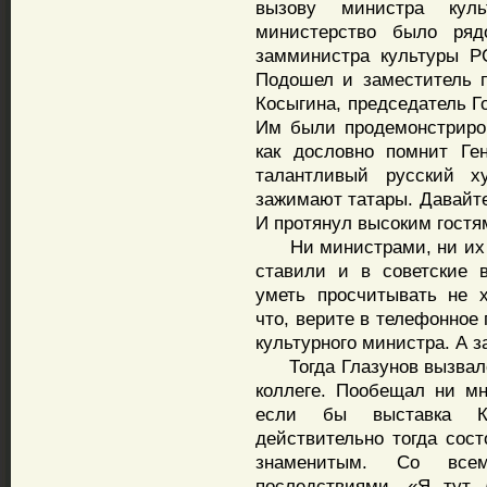
вызову министра куль
министерство было ряд
замминистра культуры Р
Подошел и заместитель 
Косыгина, председатель Г
Им были продемонстриров
как дословно помнит Ге
талантливый русский х
зажимают татары. Давайте
И протянул высоким гостя
Ни министрами, ни их з
ставили и в советские 
уметь просчитывать не 
что, верите в телефонное
культурного министра. А з
Тогда Глазунов вызвалс
коллеге. Пообещал ни мн
если бы выставка К
действительно тогда сос
знаменитым. Со все
последствиями. «Я тут