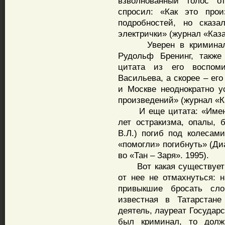
взволнованный голос о
спросил: «Как это прои
подробностей, но сказа
электрички» (журнал «Каза
Уверен в криминально
Рудольф Бренинг, также
цитата из его воспоми
Васильева, а скорее – его
и Москве неоднократно у
произведений» (журнал «К
И еще цитата: «Именно 
лет остракизма, опалы, 
В.Л.) погиб под колесам
«помогли» погибнуть» (Ди
во «Тан – Заря». 1995).
Вот какая существует ве
от нее не отмахнуться: 
привыкшие бросать сло
известная в Татарстане
деятель, лауреат Государ
был криминал, то долж