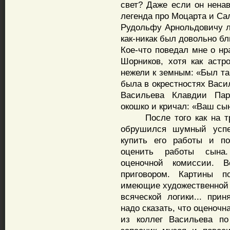
свет? Даже если он ненав
легенда про Моцарта и Са
Рудольфу Арнольдовичу лу
как-никак был довольно бл
Кое-что поведал мне о н
Шорников, хотя как аст
нежели к земным: «Был та
была в окрестностях Васи
Васильева Клавдии Пар
окошко и кричал: «Ваш сын
После того как на тра
обрушился шумный успе
купить его работы и по
оценить работы сына.
оценочной комиссии. В
приговором. Картины п
имеющие художественной ц
всяческой логики... прин
надо сказать, что оценоч
из коллег Васильева по