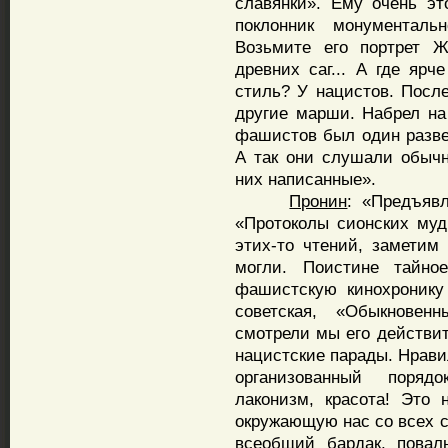
славянки». Ему очень э
поклонник монументаль
Возьмите его портрет Ж
древних саг... А где ярч
стиль? У нацистов. Посл
другие марши. Набрел на
фашистов был один разве
А так они слушали обыч
них написанные».
Пронин
: «Предъяв
«Протоколы сионских муд
этих-то чтений, заметим
могли. Поистине тайно
фашистскую кинохронику
советская, «Обыкнове
смотрели мы его действит
нацистские парады. Нрав
организованный поряд
лаконизм, красота! Это
окружающую нас со всех с
всеобщий бардак, повал