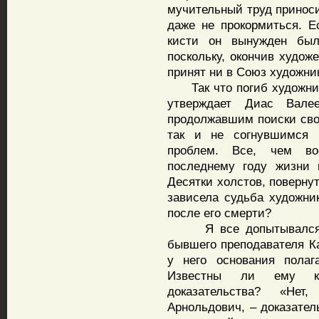
мучительный труд приноси
даже не прокормиться. Е
кисти он вынужден был
поскольку, окончив худож
принят ни в Союз художни
Так что погиб художник 
утверждает Диас Вал
продолжавшим поиски свое
так и не согнувшимся 
проблем. Все, чем во
последнему году жизни 
Десятки холстов, повернуты
зависела судьба художни
после его смерти?
Я все допытывался у 
бывшего преподавателя Ка
у него основания полаг
Известны ли ему ка
доказательства? «Не
Арнольдович, – доказательс