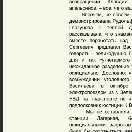
возвращении Клавдии
апельсинов, – все, чего в
Впрочем, не совсем вс
демонстрировала Рудоль
Глазунова с теплой д
рассказывала, что знаме
вместе поработать над 
Сергеевич предлагал Вас
говорить – великодушно. 
для и так «угнетаемого
неожиданное разделение 
официально. Дословно: 
возбуждении уголовного
Васильева в октябре
электропоездом из г. Зеле
УВД на транспорте не и
подполковник юстиции К.В
Мы не оставляли наде
станции Лагерная, б
официальными запросам
были бы сохраниться, ве