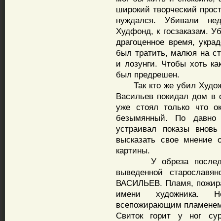
широкий творческий прост
нуждался. Убивали не
Худфонд, к госзаказам. У
драгоценное время, укра
был тратить, малюя на ст
и лозунги. Чтобы хоть ка
был предрешен.
Так кто же убил Художни
Васильев покидал дом в с
уже стоял только что о
безымянный. По давно 
устраивал показы вновь
высказать свое мнение 
картины.
У обреза последнего
выведенной старославя
ВАСИЛЬЕВ. Пламя, пожира
имени художника. 
всепожирающим пламенем,
Свиток горит у ног сур