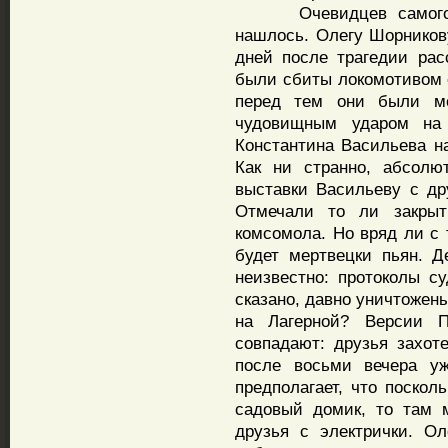
Очевидцев самого мо
нашлось. Олегу Шорникову
дней после трагедии рас
были сбиты локомотивом с
перед тем они были ме
чудовищным ударом на 
Константина Васильева н
Как ни странно, абсолю
выставки Васильеву с др
Отмечали то ли закрыт
комсомола. Но вряд ли с 
будет мертвецки пьян. Д
неизвестно: протоколы су
сказано, давно уничтожен
на Лагерной? Версии 
совпадают: друзья захот
после восьми вечера уж
предполагает, что поскол
садовый домик, то там 
друзья с электрички. О