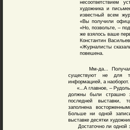
несоответствием у
художника и письме
известный всем жур
«Вы получили офици
«Но, позвольте, – по
же взялось ваше пер
Константин Васильев
«Журналисты сказали
повешена.
Мм-да... Получалось
существуют не для то
информацией, а наоборот.
«...А главное, – Рудольф
должны были страшно з
последней выставки, 
заполнена восторженным
Больше ни одной запис
выставке десятки художник
Достаточно ли одной зав