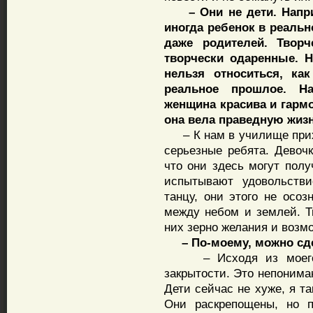
– Они не дети. Наприм
иногда ребенок в реальн
даже родителей. Твор
творчески одаренные. Н
нельзя относиться, ка
реальное прошлое. На
женщина красива и гарм
она вела праведную жизн
– К нам в училище прихо
серьезные ребята. Девочк
что они здесь могут полу
испытывают удовольстви
танцу, они этого не осоз
между небом и землей. Тв
них зерно желания и возм
– По-моему, можно сдел
– Исходя из моего оп
закрытости. Это непонима
Дети сейчас не хуже, я т
Они раскрепощены, но п