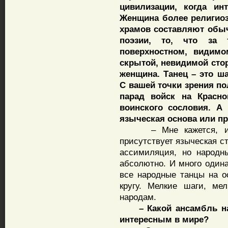
цивилизации, когда и
Женщина более религиоз
храмов составляют обыч
поэзии, то, что за 
поверхностном, видим
скрытой, невидимой стор
женщина. Танец – это ш
С вашей точки зрения п
парад войск на Красно
воинского сословия. А 
языческая основа или п
– Мне кажется, изна
присутствует языческая с
ассимиляция, но народн
абсолютно. И много одина
все народные танцы на о
кругу. Мелкие шаги, ме
народам.
– Какой ансамбль нар
интересным в мире?