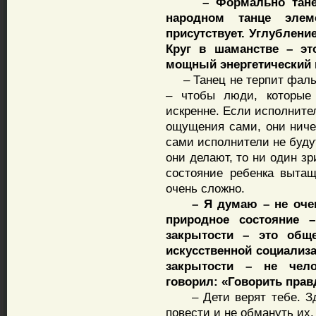
– Формально танец в
народном танце элем
присутствует. Углублени
Круг в шаманстве – это
мощный энергетический 
– Танец не терпит фальш
– чтобы люди, которые
искренне. Если исполните
ощущения сами, они ничег
сами исполнители не буду
они делают, то ни один зр
состояние ребенка вытащ
очень сложно.
– Я думаю – не очень 
природное состояние –
закрытости – это общ
искусственной социализ
закрытости – не чело
говорил: «Говорить прав
– Дети верят тебе. Зде
повести и не обмануть их.