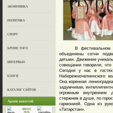
ЭКОНОМИКА
ПОЛИТИКА
СПОРТ
В фестивальном движ
КРОМЕ ТОГО
объединены сотни под
детьми. Движение уникал
ИНТЕРВЬЮ
совещании говорили, что 
Сегодня у нас в гостя
Набережночелнинского к
БЛОГИ
Она коренная ленинградк
задумчивая, интеллигентн
КАТАЛОГ САЙТОВ
огромным внутренним д
стержнем в душе, по горос
Архив новостей
гармонией. Одна из рук
август
«Татарстан».
2026