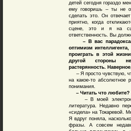
детей сегодня гораздо ме
ему говоришь – ты не о
сделать это. Он отвечае
приятно, когда откликаю
сцене, это и я на с
ответственность. Вы должн
– В вас парадоксаль
оптимизм интеллигента,
проиграть в этой жизни
другой стороны нек
растерянность. Наверное,
– Я просто чувствую, что
на какое-то абсолютное 
понимания.
– Читать что любите?
– В моей электронной
литература. Недавно пе
«сидела» на Токаревой. М
Я вдруг поняла, наскольк
фразы. А совсем недав