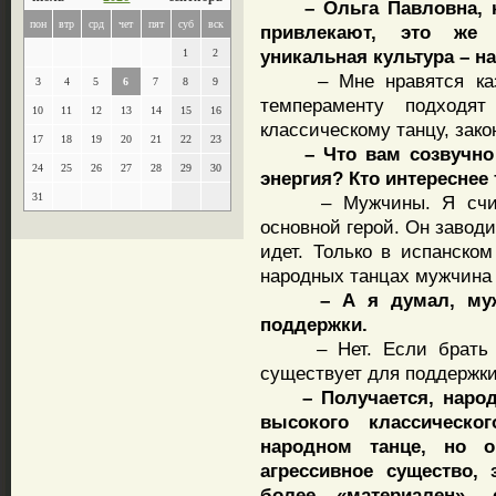
– Ольга Павловна, ка
пон
втр
срд
чет
пят
суб
вск
привлекают, это же 
уникальная культура – н
1
2
– Мне нравятся казач
3
4
5
6
7
8
9
темпераменту подходя
10
11
12
13
14
15
16
классическому танцу, зак
17
18
19
20
21
22
23
– Что вам созвучно в 
24
25
26
27
28
29
30
энергия? Кто интересне
31
– Мужчины. Я считаю
основной герой. Он завод
идет. Только в испанско
народных танцах мужчина 
– А я думал, мужчи
поддержки.
– Нет. Если брать кл
существует для поддержки
– Получается, народн
высокого классическо
народном танце, но о
агрессивное существо, 
более «материален», 