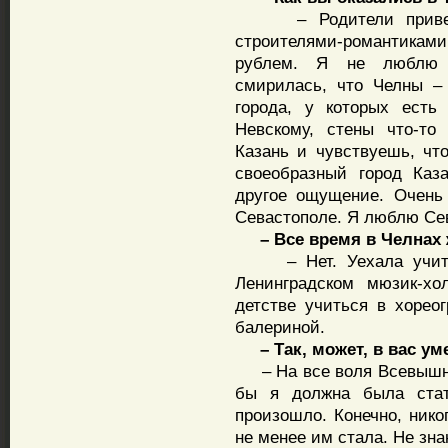
– Родители привезл
строителями-романтикам
рублем. Я не люблю г
смирилась, что Челны –
города, у которых есть
Невскому, стены что-то
Казань и чувствуешь, что
своеобразный город Каз
другое ощущение. Очень
Севастополе. Я люблю Сев
– Все время в Челнах
– Нет. Уехала учитьс
Ленинградском мюзик-хо
детстве учиться в хорео
балериной.
– Так, может, в вас ум
– На все воля Всевышнег
бы я должна была стат
произошло. Конечно, нико
не менее им стала. Не зна