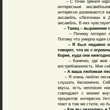
– С точки зрения народ
интересным ансамбльи
интересно развиваются ка
ансамбль «Лезгинка» в Д
ансамбль. В них чувствует
– Танец – выражение па
– Почему потерял сво
Потому что умерла идея с
– Я был недавно на к
говорят, что их с огро
Корее, куда они ежегодн
– Конечно, где жив со
востребованность. Мне се
– А ваша любимая песн
– Я очень люблю песню 
слушать бесконечно. Се
вкусы, есть неплохие но
совпадают с моими вн
процентов интересна Уит
поют в том же стиле, но 
– Как вы оказались в Т