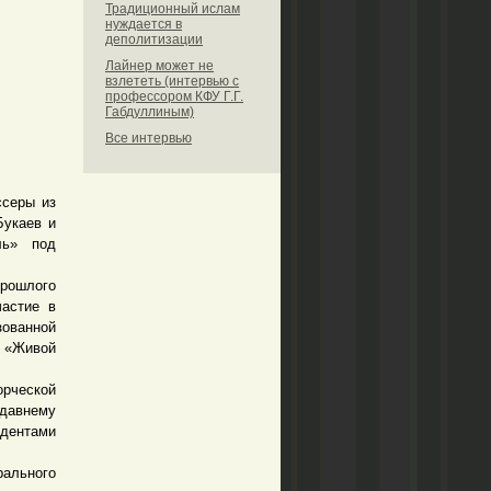
Традиционный ислам
нуждается в
деполитизации
Лайнер может не
взлететь (интервью с
профессором КФУ Г.Г.
Габдуллиным)
Все интервью
серы из
Букаев и
ль» под
прошлого
частие в
зованной
 «Живой
рческой
едавнему
удентами
ального