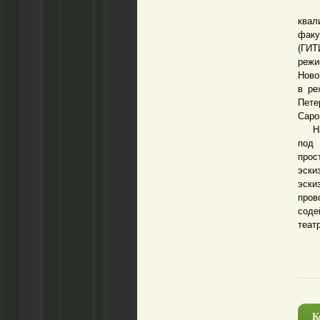
Паве
квал
факу
(ГИТ
режи
Ново
в ре
Пете
Саро
Напо
под 
прос
эски
эски
про
соде
теат
К