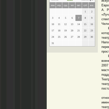
иску
Евро
пон
втр
срд
чет
пят
суб
вск
А. Р
1
2
«Луч
3
4
5
6
7
8
9
спек
Челн
10
11
12
13
14
15
16
Ради
17
18
19
20
21
22
23
кото
24
25
26
27
28
29
30
теат
Напо
31
пере
прос
Ради
воен
2007
маст
подд
Теат
теат
пост
Тре
отно
имен
теат