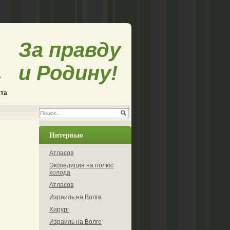
За правду
и Родину!
ета
Интервью
Атласов
Экспедиция на полюс
холода
Атласов
Израиль на Волге
Хирург
Израиль на Волге