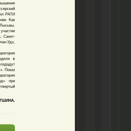
вышения
ссерский
чил РАТИ
кве. Как
 Лысьвы,
 участие
, Санкт-
лан-Удэ,
оратория
едели в
создадут
». Показ
оратория
од» при
твертый
ТШИНА.