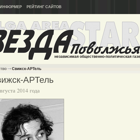
ИНФОРМЕР
РЕЙТИНГ САЙТОВ
независимая общественно-политическая газ
ство
Свижск-АРТель
вижск-АРТель
августа 2014 года