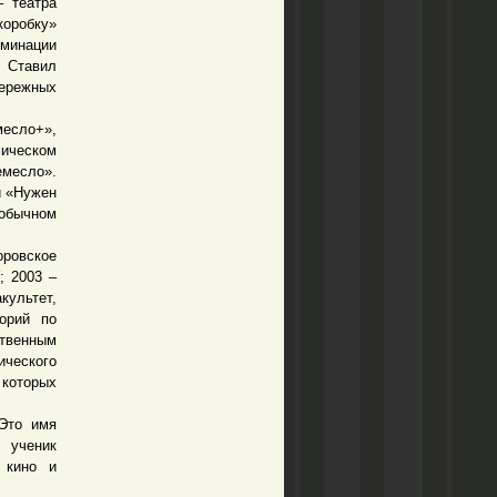
– театра
коробку»
оминации
. Ставил
бережных
месло+»,
мическом
емесло».
й «Нужен
еобычном
оровское
; 2003 –
культет,
торий по
твенным
ического
 которых
Это имя
 ученик
 кино и