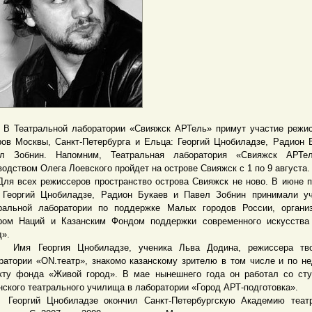
атральной лаборатории «Свияжск АРТель» примут участие режис
ров Москвы, Санкт-Петербурга и Ельца: Георгий Цнобиладзе, Радион 
ел Зобнин. Напомним, Театральная лаборатория «Свияжск АРТе
водством Олега Лоевского пройдет на острове Свияжск с 1 по 9 августа.
всех режиссеров пространство острова Свияжск не ново. В июне 
 Георгий Цнобиладзе, Радион Букаев и Павел Зобнин принимали у
ральной лаборатории по поддержке Малых городов России, органи
ром Наций и Казанским Фондом поддержки современного искусства
д».
 Георгия Цнобиладзе, ученика Льва Додина, режиссера тво
ратории «ON.театр», знакомо казанскому зрителю в том числе и по н
кту фонда «Живой город». В мае нынешнего года он работал со ст
нского театрального училища в лаборатории «Город АРТ-подготовка».
ргий Цнобиладзе окончил Санкт-Петербургскую Академию театр