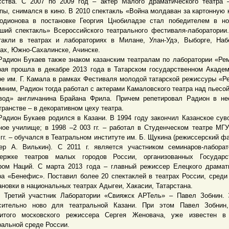
сства. С 2007 по 2009 год – актер Малого драматического театра 
пы, снимался в кино. В 2010 спектакль «Война молдаван за картонную 
одионова в постановке Георгия Цнобиладзе стал победителем в н
ший спектакль» Всероссийского театрального фестиваля-лаборатории
такли в театрах и лабораториях в Милане, Улан-Удэ, Выборге, На
ах, Южно-Сахалинске, Ачинске.
он Букаев также знаком казанским театралам по лаборатории «Ре
рая прошла в декабре 2013 года в Татарском государственном Акаде
ре им. Г. Камала в рамках Фестиваля молодой татарской режиссуры «Р
мним, Радион тогда работал с актерами Камаловского театра над пьесо
вод» англичанина Брайана Фрила. Причем репетировал Радион в н
транстве – в декоративном цеху театра.
он Букаев родился в Казани. В 1994 году закончил Казанское сув
ное училище; в 1998 –2 003 гг. – работал в Студенческом театре МГУ
 гг. – обучался в Театральном институте им. Б. Щукина (режиссерский фа
ер А. Вилькин). С 2011 г. является участником семинаров-лабора
ержке театров малых городов России, организованных Государс
ром Наций. С марта 2013 года – главный режиссер Елецкого драмат
ра «Бенефис». Поставил более 20 спектаклей в театрах России, среди
ановки в национальных театрах Адыгеи, Хакасии, Татарстана.
тий участник Лаборатории «Свияжск АРТель» – Павел Зобнин. 
сительно ново для театральной Казани. При этом Павел Зобнин,
итого московского режиссера Сергея Женовача, уже известен в
ральной среде России.