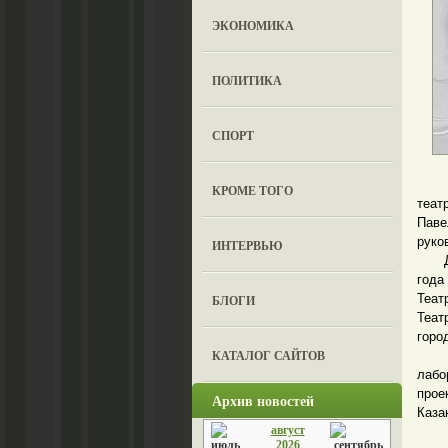
ЭКОНОМИКА
ПОЛИТИКА
СПОРТ
В Те
КРОМЕ ТОГО
теат
Пав
руко
ИНТЕРВЬЮ
Для 
года
Теат
БЛОГИ
Теат
горо
КАТАЛОГ САЙТОВ
Имя
лабо
прое
Архив новостей
Каза
август
Гео
2026