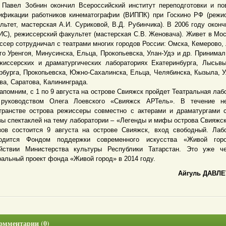
л Зобнин окончил Всероссийский институт переподготовки и по
ификации работников кинематографии (ВИППК) при Госкино РФ (режи
льтет, мастерская А.И. Суриковой, В.Д. Рубинчика). В 2006 году окон
ИС), режиссерский факультет (мастерская С.В. Женовача). Живет в Мос
ссер сотрудничал с театрами многих городов России: Омска, Кемерово,
го Уренгоя, Минусинска, Ельца, Прокопьевска, Улан-Удэ и др. Принимал
жиссерских и драматургических лабораториях Екатеринбурга, Лысьвы
рбурга, Прокопьевска, Южно-Сахалинска, Ельца, Челябинска, Кызыла, У
ва, Саратова, Калининграда.
мним, с 1 по 9 августа на острове Свияжск пройдет Театральная лаб
руководством Олега Лоевского «Свияжск АРТель». В течение н
транстве острова режиссеры совместно с актерами и драматургами 
зы спектаклей на тему лаборатории – «Легенды и мифы острова Свияжск
зов состоится 9 августа на острове Свияжск, вход свободный. Лаб
водится Фондом поддержки современного искусства «Живой гор
йствии Министерства культуры Республики Татарстан. Это уже че
ральный проект фонда «Живой город» в 2014 году.
Айгуль ДАВЛЕ
омментарии (0)