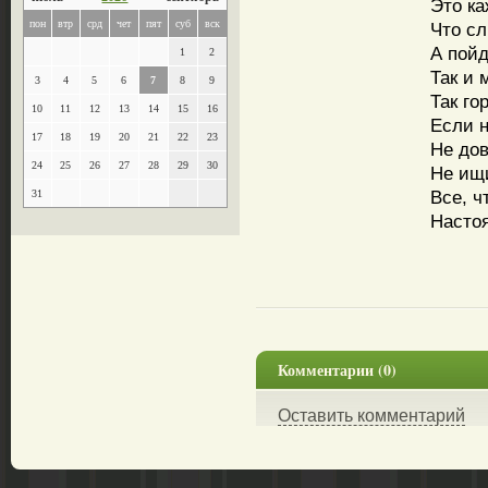
Это ка
пон
втр
срд
чет
пят
суб
вск
Что сл
А пойд
1
2
Так и 
3
4
5
6
7
8
9
Так го
10
11
12
13
14
15
16
Если н
17
18
19
20
21
22
23
Не до
24
25
26
27
28
29
30
Не ищи
Все, ч
31
Насто
Комментарии (0)
Оставить комментарий