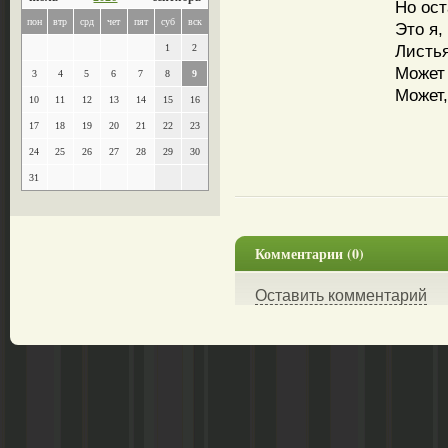
Но ост
пон
втр
срд
чет
пят
суб
вск
Это я,
Листья
1
2
Может 
3
4
5
6
7
8
9
Может,
10
11
12
13
14
15
16
17
18
19
20
21
22
23
24
25
26
27
28
29
30
31
Комментарии (0)
Оставить комментарий