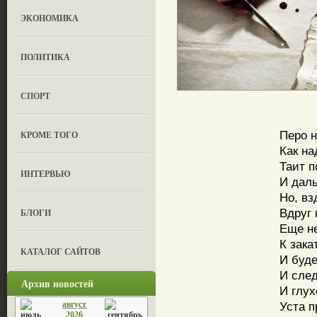
ЭКОНОМИКА
ПОЛИТИКА
СПОРТ
Перо н
КРОМЕ ТОГО
Как на
Таит п
ИНТЕРВЬЮ
И дал
Но, вз
Вдруг
БЛОГИ
Еще н
К зака
КАТАЛОГ САЙТОВ
И буде
И сле
Архив новостей
И глух
август
Уста п
2026