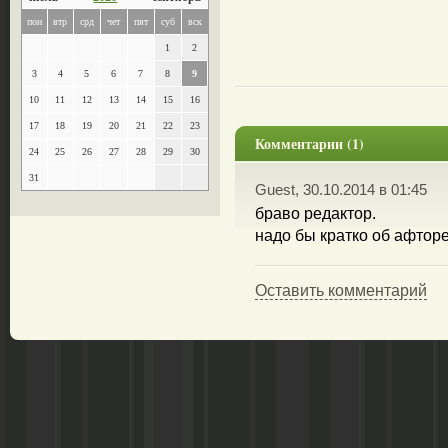
пон
втр
срд
чет
пят
суб
вск
1
2
3
4
5
6
7
8
9
10
11
12
13
14
15
16
17
18
19
20
21
22
23
Комментарии (1)
24
25
26
27
28
29
30
31
Guest, 30.10.2014 в 01:45
браво редактор.
надо бы кратко об афторе
Оставить комментарий