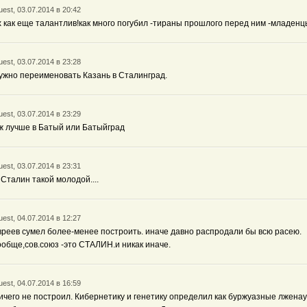
est, 03.07.2014 в 20:42
х как еще талантлив!как много погубил -тираны прошлого перед ним -младенц
est, 03.07.2014 в 23:28
ужно переименовать Казань в Сталинград.
est, 03.07.2014 в 23:29
ж лучше в Батый или Батыйград
est, 03.07.2014 в 23:31
 Сталин такой молодой....
est, 04.07.2014 в 12:27
вреев сумел более-менее построить. иначе давно распродали бы всю расею.
ообще,сов.союз -это СТАЛИН.и никак иначе.
est, 04.07.2014 в 16:59
ичего не построил. Кибернетику и генетику определил как буржуазные лженау