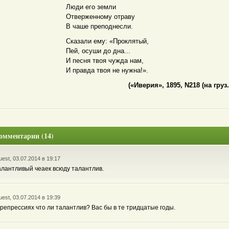
Люди его земли
Отверженному отраву
В чаше преподнесли.
Сказали ему: «Проклятый,
Пей, осуши до дна...
И песня твоя чужда нам,
И правда твоя не нужна!».
(«Иверия», 1895, N218 (на груз
омментарии (14)
est, 03.07.2014 в 19:17
алантливый чеаек всюду талантлив.
est, 03.07.2014 в 19:39
 репрессиях что ли талантлив? Вас бы в те тридцатые годы.