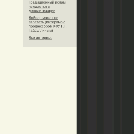
Традиционный ислам
нуждается в
деполитизации
Лайнер может не
взлететь (интервью с
профессором КФУ Г.Г.
Габдуллиным)
Все интервью