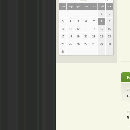
пон
втр
срд
чет
пят
суб
вск
1
2
3
4
5
6
7
8
9
10
11
12
13
14
15
16
17
18
19
20
21
22
23
24
25
26
27
28
29
30
31
К
Gu
т
Gu
В