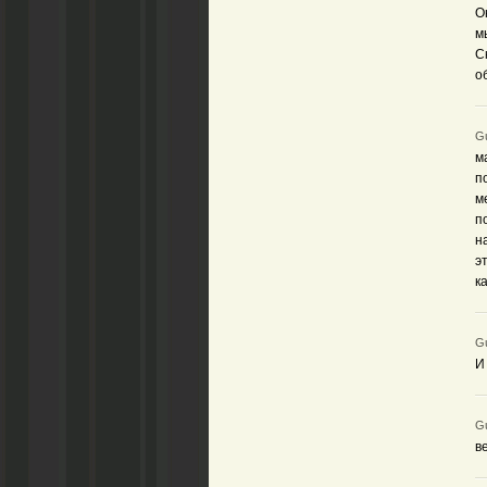
О
м
С
о
Gu
м
п
м
п
н
э
к
Gu
И
Gu
в