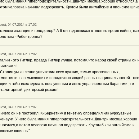
его была мания гиперподозрительности. Два-три месяца хорошо относился,а
отом человека начинал подозревать. Кругом были английские и японские шпи
est, 04.07.2014 в 17:02
 коллективизация и голодомор? А 6 млн сдавшихся в плен во время войны, пак
олотова -Рибентроппа?
est, 04.07.2014 в 17:02
талин - это Гитлер, правда Гитлер лучше, потому, что народ своей страны он 
ничтожал!
 Сталин умышленно уничтожил всех лучших, самых просвещенных,
амостоятельно мыслящих и порядочных людей разных национальностей - цв
ации, чтобы всех сделать послушными и легко управляемыми баранами, т.е.
оталитарный, дикторский режим!
est, 04.07.2014 в 17:07
Ничего он не построил. Кибернетику и генетику определил как буржуазные
женауки. У него была мания гиперподозрительности. Два-три месяца хорошо
тносился,а потом человека начинал подозревать. Кругом были английские и
понские шпионы".
:::::::::::