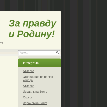
За правду
и Родину!
ета
Интервью
Атласов
Экспедиция на полюс
холода
Атласов
Израиль на Волге
Хирург
Израиль на Волге