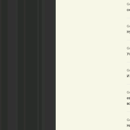
Gu
о
Gu
Н
Gu
У
Gu
И
Gu
е
в
Gu
Н