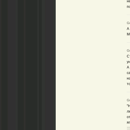
н
п
Gu
А
М
Gu
С
у
А
с
н
т
Gu
"
л
о
я
:::