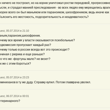
н ничего не построил, но на корню уничтожал ростки передовой, прогрессивн
ысли, и страдал манией преследования - во всех людях ему мерещились враги
корее всего он был маньяком или параноиком, шизофреником, ведь иначе как
бъяснить его жестокость, подозрительность и неадекватность?
est, 05.07.2014 в 21:10
аньяк,параноик,шизофреник.
очему все время у власти оказываются психбольные?
едкомиссия пропускает каждый раз?
очему только в россии всегда вот это происходит?
ачиная с рюрика и еще раньше?
то что же -фортуны мало? не везет?
ак же с этим бороться?
est, 05.07.2014 в 23:23
 миниханов в ту же дуду. Справку купил. Потом главврача уволил.
est, 06.07.2014 в 00:01
етеринарного?