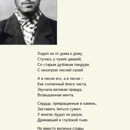
Ходил он от дома к дому,
Стучась у чужих дверей,
Со старым дубовым пандури,
С нехитрою песней своей.
А в песне его, а в песне –
Как солнечный блеск чиста,
Звучала великая правда,
Возвышенная мечта.
Сердца, превращенные в камень,
Заставить биться сумел,
У многих будил он разум,
Дремавший в глубокой тьме.
Но вместо величья славы