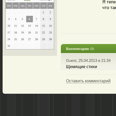
Я теп
пон
втр
срд
чет
пят
суб
вск
что та
1
2
3
4
5
6
7
8
9
10
11
12
13
14
15
16
17
18
19
20
21
22
23
24
25
26
27
28
29
30
31
Комментарии (1)
Guest, 25.04.2013 в 21:34
Щемящие стихи
Оставить комментарий