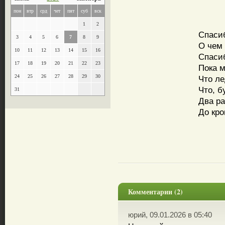
пон
втр
срд
чет
пят
суб
вск
1
2
Спасиб
3
4
5
6
7
8
9
О чем 
10
11
12
13
14
15
16
Спасиб
17
18
19
20
21
22
23
Пока м
24
25
26
27
28
29
30
Что л
Что, б
31
Два ра
До кро
Комментарии (2)
юрий, 09.01.2026 в 05:40