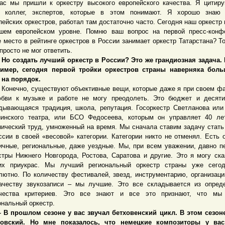
ас мы пришли к оркестру высокого европейского качества. Я цитир
 коллег, экспертов, которые в этом понимают. Я хорошо знаю 
пейских оркестров, работал там достаточно часто. Сегодня наш оркестр 
шем европейском уровне. Помню ваш вопрос на первой пресс-конф
е место в рейтинге оркестров в России занимает оркестр Татарстана? То
 просто не мог ответить.
 создать лучший оркестр в России? Это же грандиозная задача. 
имер, сегодня первой тройки оркестров страны наверняка боль
 на порядок.
нечно, существуют объективные вещи, которые даже я при своем ф
бви к музыке и работе не могу преодолеть. Это бюджет и десяти
дывающаяся традиция, школа, репутация. Госоркестр Светланова или
инского театра, или БСО Федосеева, которым он управляет 40 ле
нический труд, умноженный на время. Мы сначала ставим задачу стат
ссии в своей «весовой» категории. Категории никто не отменял. Есть 
ичные, региональные, даже уездные. Мы, при всем уважении, давно п
стры Нижнего Новгорода, Ростова, Саратова и другие. Это я могу ска
их приукрас. Мы лучший региональный оркестр страны уже сегод
лютно. По количеству фестивалей, звезд, инструментарию, организаци
ачеству звукозаписи – мы лучшие. Это все складывается из опред
чества критериев. Это все знают и все это признают, что мы
ональный оркестр.
прошлом сезоне у вас звучал бетховенский цикл. В этом сезоне
ковский. Но мне показалось, что немецкие композиторы у вас