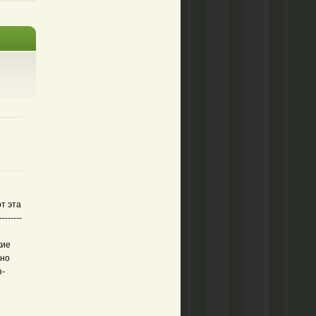
от эта
-------
кие
жно
з-