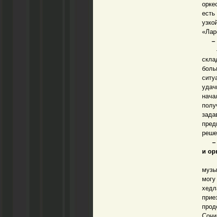
орке
есть
узко
«Лар
– Ал
– У 
скла
боль
ситу
удач
нача
полу
зада
пред
реше
– То
и ор
– Б
музы
могу
хедл
прие
прод
Сочи