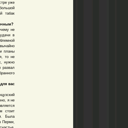
стре уже
ебольшой
й табак
дачным?
очему не
еудачи в
облемной
звычайно
ши планы
я, то не
х, нужно
и развал
бранного
 для вас
цузский
но, я не
является
м стоит
м. Была
в Перми,
счастье.