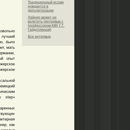
Традиционный ислам
нуждается в
деполитизации
Лайнер может не
взлететь (интервью с
профессором КФУ Г.Г.
Габдуллиным)
довольно
и лучший
Все интервью
но, было
ит, мать
ермании,
ый опыт
ижерское
ижерское
сальной
емецкий
мическим
y step»
даренных
твующих
актерная
нер, как