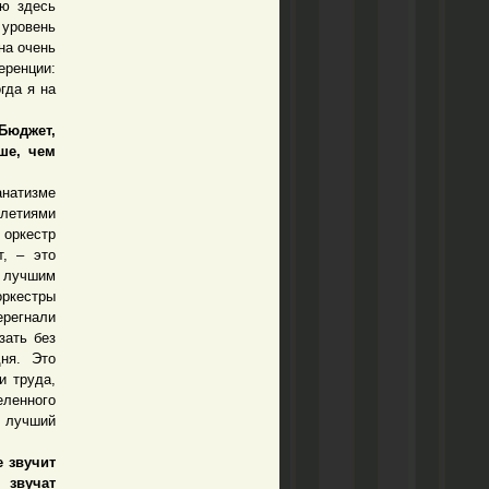
ую здесь
уровень
на очень
еренции:
гда я на
Бюджет,
ше, чем
анатизме
летиями
 оркестр
т, – это
ь лучшим
оркестры
ерегнали
зать без
ня. Это
и труда,
еленного
 лучший
 звучит
 звучат