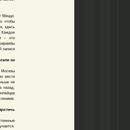
т Меццо.
о чтобы
и, здесь
. Каждое
и – это
ифирамбы
й записи
сали на
е Москвы
но вести
аньше не
а назад,
ропейцев
тлением.
достичь
стоянные
учается.