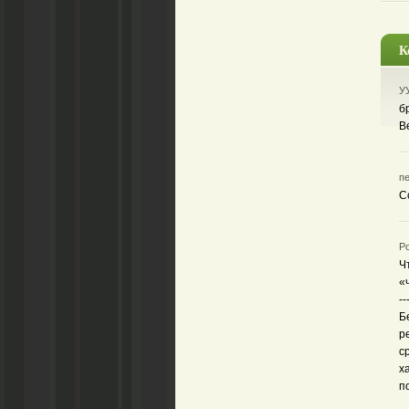
К
УУ
б
В
пе
С
Ро
Ч
«ч
--
Б
р
с
х
п