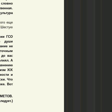
 словно
твенная.
культура
ого еще
 Шестую
нии ГСО
ие души
чание не
сточным
 до вас
олнял. А
равнению
изм XIX
ности и
ски. Что
ыке. Вот
ХМЕТОВ.
ледует.)