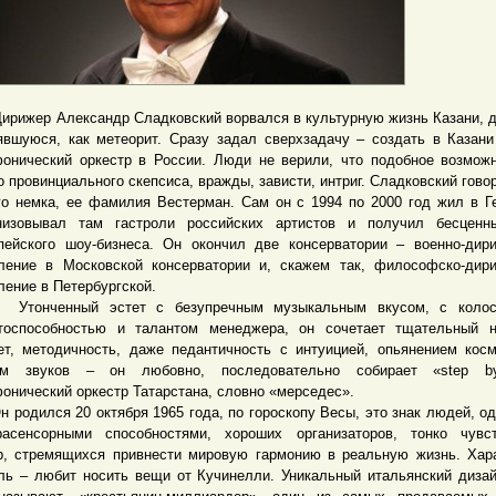
жер Александр Сладковский ворвался в культурную жизнь Казани, 
явшуюся, как метеорит. Сразу задал сверхзадачу – создать в Казан
онический оркестр в России. Люди не верили, что подобное возмож
о провинциального скепсиса, вражды, зависти, интриг. Сладковский говор
го немка, ее фамилия Вестерман. Сам он с 1994 по 2000 год жил в Г
низовывал там гастроли российских артистов и получил бесценн
пейского шоу-бизнеса. Он окончил две консерватории – военно-дир
ление в Московской консерватории и, скажем так, философско-дир
ление в Петербургской.
нченный эстет с безупречным музыкальным вкусом, с колос
тоспособностью и талантом менеджера, он сочетает тщательный н
ет, методичность, даже педантичность с интуицией, опьянением кос
ом звуков – он любовно, последовательно собирает «step b
онический оркестр Татарстана, словно «мерседес».
одился 20 октября 1965 года, по гороскопу Весы, это знак людей, о
расенсорными способностями, хороших организаторов, тонко чувс
р, стремящихся привнести мировую гармонию в реальную жизнь. Хар
ль – любит носить вещи от Кучинелли. Уникальный итальянский дизай