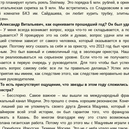
стр планирует купить рояль Steinway. Это порядка 6 млн. рублей, в орке
 итальянская скрипка за 9 млн. Мы встретились со Сладковским в н
й комнатке БКЗ им. Сайдашева, он любит курить трубку, элитны
сен».
ександр Витальевич, как оцениваете прошедший год? Он был у
меня всегда возникает вопрос, когда что-то не складывается, а п
дывается? Я проецирую это на себя и думаю, вопрос удачи или н
шей степени зависит от самого человека, который оказывается в пр
ации. Поэтому могу сказать за себя и за оркестр, что 2013 год был чре
ным. Это был важный и символичный год в эволюции оркестра. На
ли реализовываться на серьезном уровне. Если что-то не получаетс
чается в первую очередь у руководителя. Для того чтобы был успе
вать вопрос самому себе: все ли ты правильно делаешь? Успех ил
приятия мы имеем, как следствие этого, как следствие неправильно вы
ния руководителем.
 есть присутствует ощущение, что звезды в этом году сложились
кестра?
есспорно. Самое важное – мы вышли на международный фран
кальный канал Медичи. Это прошло с очень хорошим резонансом. Конеч
 лишний раз не упомянуть своего друга Дениса Мацуева, который 
айнером всей этой истории, он был гарантом того, что француза
зжать в Казань. Во многом благодаря ему это стало возможны
елана гигантская работа. Потому что до этого мы с Мацуевым играли 
, Оренбурге, Иркутске, Тюмени, Москве. Это не с неба упало нам такое 