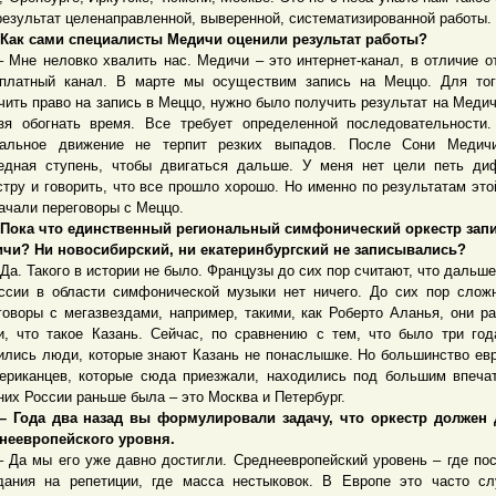
результат целенаправленной, выверенной, систематизированной работы.
к сами специалисты Медичи оценили результат работы?
е неловко хвалить нас. Медичи – это интернет-канал, в отличие о
платный канал. В марте мы осуществим запись на Меццо. Для тог
чить право на запись в Меццо, нужно было получить результат на Медич
зя обогнать время. Все требует определенной последовательности
альное движение не терпит резких выпадов. После Сони Медич
едная ступень, чтобы двигаться дальше. У меня нет цели петь д
стру и говорить, что все прошло хорошо. Но именно по результатам это
ачали переговоры с Меццо.
ка что единственный региональный симфонический оркестр запи
чи? Ни новосибирский, ни екатеринбургский не записывались?
. Такого в истории не было. Французы до сих пор считают, что дальш
ссии в области симфонической музыки нет ничего. До сих пор слож
говоры с мегазвездами, например, такими, как Роберто Аланья, они р
и, что такое Казань. Сейчас, по сравнению с тем, что было три год
ились люди, которые знают Казань не понаслышке. Но большинство ев
ериканцев, которые сюда приезжали, находились под большим впеча
них России раньше была – это Москва и Петербург.
ода два назад вы формулировали задачу, что оркестр должен 
неевропейского уровня.
 мы его уже давно достигли. Среднеевропейский уровень – где по
дания на репетиции, где масса нестыковок. В Европе это часто сл