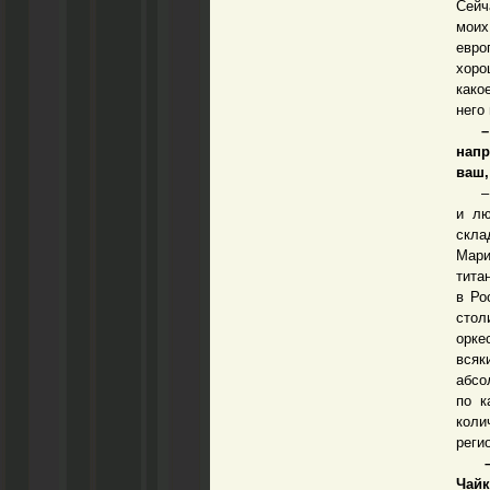
Сейч
моих
евро
хоро
како
него
– Но
напр
ваш,
– Ко
и лю
скла
Мари
тита
в Ро
стол
орке
всяк
абсо
по к
коли
реги
– В 
Чай