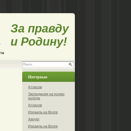
За правду
и Родину!
ета
Интервью
Атласов
Экспедиция на полюс
холода
Атласов
Израиль на Волге
Хирург
Израиль на Волге