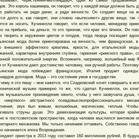
называют, «крестьянин-миллиардер», один из самых продаваемых 
цов. Это король кашемира, он говорит, что у каждой вещи должна быть д
о работать не ради денег, а ради вечности. Он создает вещи на в
тся долго и, как говорят, они словно «вытесняют» другие вещи, так 
ится их носить. Кучинелли говорит, что если человек, менеджер орие
ко на прибыль, на деньги, то это признак, что крах его близок. Он гово
о творить в окружении цветов и плодов, тогда творца посещает вдох
ьянская мода более ориентирована на вечность, чем французская, в
о внешнего эффектного креатива, яркости, для итальянской моды
жанной, характерна внутренняя глубина, гармония «римского права», с
енной положительной энергии. Вспомните, например, волшебный мир 
 от Кучинелли дают достоинство человеку, они ручной работы. Поэтому
льянская мода побеждает французскую, Италия продает одежд
иардов долларов. Мода – это состояние умов в государстве.
му я это пишу – мне кажется, что Сладковский хочет совершить в ис
онической музыки примерно то же, что сделал Кучинелли, он хоче
ое музыкальное произведение ожило, чтобы у него зазвучала душа, 
 «мертвого» абстрактного псевдовысокопрофессионального механи
лнения, звук был живым, волшебным, магическим, теплым. Чтобы
агивала струны души. Это демеханизация культуры, которая край
но в постсоветском пространстве, когда человек мыслился винтиком о
литарного механизма. Мы только начинаем оттаивать. Собственно говор
ко начинается эпоха Возрождения.
ет оркестра в 2013 году составил 160 миллионов рублей. В буду