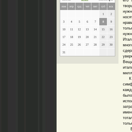
его 
твор
пон
втр
срд
чет
пят
суб
вск
нужн
1
2
нося
3
4
5
6
7
8
9
нрав
толь
10
11
12
13
14
15
16
нужн
17
18
19
20
21
22
23
Итал
мног
24
25
26
27
28
29
30
сдер
31
увер
Вещи
ита
милл
К че
симф
кажд
было
испо
затр
имен
тота
толь
Бюдж