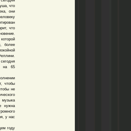
сегодня
уша, что
ека, они
человеку
нтирован
рит, что
новение.
 которой
, более
покойной
Феллини.
 сегодня
ы на 65
полнении
т, чтобы
чтобы не
ческого
 музыка
не нужна
громного
я, у нас
щем году