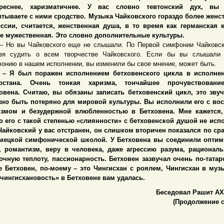
ереснее, харизматичнее. У вас словно тевтонский дух, вы
тываете с ними сродство. Музыка Чайковского гораздо более женс
ссии, считается, женственная душа, в то время как германская 
е мужественная. Это словно дополнительные культуры.
 вы Чайковского еще не слышали. По Первой симфонии Чайковск
зя судить о всем творчестве Чайковского. Если бы вы слышали
онию в нашем исполнении, вы изменили бы свое мнение, может быть.
 был поражен исполнением бетховенского цикла в исполне
арстана. Очень тонкая харизма, тончайшее прочувствован
овена. Считаю, вы обязаны записать бетховенский цикл, это зву
но быть потеряно для мировой культуры. Вы исполнили его с во
змом и безудержной влюбленностью в Бетховена. Мне кажется,
о его с такой степенью «слиянности» с бетховенской душой не исп
Чайковский у вас отстранен, он слишком вторичен показался по с
мецкой симфонической школой. У Бетховена вы соединили оптим
, романтизм, веру в человека, даже агрессию разума, рациональ
очную теплоту, пассионарность. Бетховен зазвучал очень по-татар
е Бетховен, по-моему – это Чингисхан с роялем, Чингисхан в муз
«чингисхановость» в Бетховене вам удалась.
Беседовал Рашит А
(Продолжение с