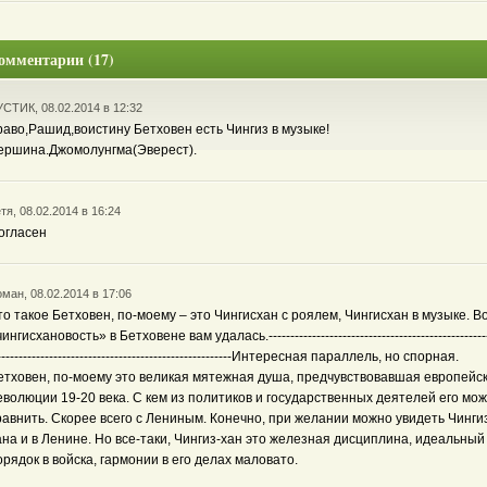
омментарии (17)
СТИК, 08.02.2014 в 12:32
раво,Рашид,воистину Бетховен есть Чингиз в музыке!
ершина.Джомолунгма(Эверест).
тя, 08.02.2014 в 16:24
огласен
ман, 08.02.2014 в 17:06
то такое Бетховен, по-моему – это Чингисхан с роялем, Чингисхан в музыке. В
ингисхановость» в Бетховене вам удалась.---------------------------------------------------
------------------------------------------------------Интересная параллель, но спорная.
етховен, по-моему это великая мятежная душа, предчувствовавшая европейс
еволюции 19-20 века. С кем из политиков и государственных деятелей его мо
равнить. Скорее всего с Лениным. Конечно, при желании можно увидеть Чинги
ана и в Ленине. Но все-таки, Чингиз-хан это железная дисциплина, идеальный
орядок в войска, гармонии в его делах маловато.