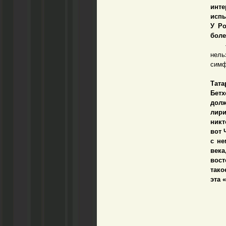
инт
испы
У Ро
боле
– Но
нель
симф
– Я
Тат
Бетх
долж
лири
никт
вот 
с не
века
вост
тако
эта 