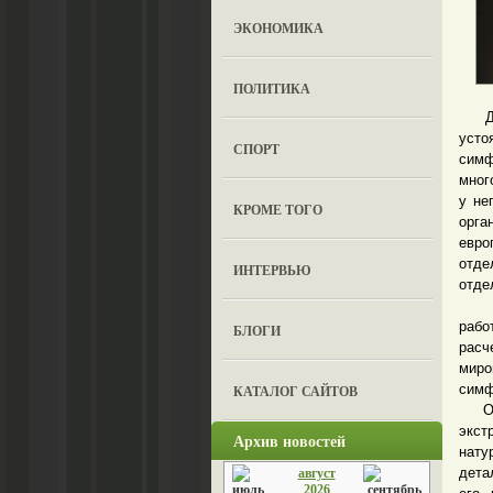
ЭКОНОМИКА
ПОЛИТИКА
Дири
усто
СПОРТ
симф
мног
у не
КРОМЕ ТОГО
орга
евро
отде
ИНТЕРВЬЮ
отде
Уто
рабо
БЛОГИ
расч
мир
симф
КАТАЛОГ САЙТОВ
Он р
экст
Архив новостей
нату
дета
август
2026