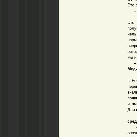
Это 
– Ка
– Мн
Это 
полу
нель
норм
очер
орке
мы н
– По
Меди
– Да
в Ро
пере
знал
появ
и ам
Для 
– Г
сред
– Да
опоз