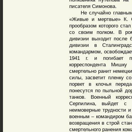
писателя Симонова.
Не случайно главным г
«Живые и мертвые» К. С
прообразом которого стал
со своим полком. В ро
дивизии выходит после б
дивизии в Сталинград
командармом, освобождае
1941 г. и погибает п
корреспондента Мишку 
смертельно ранит немецки
силы, засветит пленку с
порвет в клочья перед
понесутся по пыльной дор
танков. Военный корре
Серпилина, выйдет с 
неимоверные трудности и
военным – командиром бат
возвращения в строй ста
смертельного ранения ком