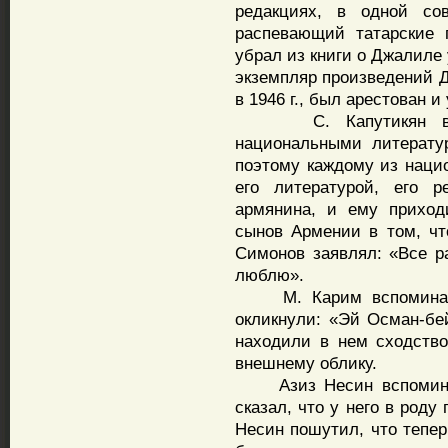
редакциях, в одной сов
распевающий татарские 
убрал из книги о Джалиле
экземпляр произведений 
в 1946 г., был арестован и
С. Капутикян вспом
национальными литерату
поэтому каждому из нацио
его литературой, его 
армянина, и ему приход
сынов Армении в том, чт
Симонов заявлял: «Все р
люблю».
М. Карим вспоминает,
окликнули: «Эй Осман-бей
находили в нем сходств
внешнему облику.
Азиз Несин вспоминает
сказал, что у него в роду
Несин пошутил, что тепер