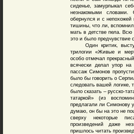
сиденье, замурлыкал себе
незнакомыми словами. 
обернулся и с непохожей 
тишины, что ли, вспомнил
мать в детстве пела. Всю
это и было предчувствие 
Один критик, выступа
трилогии «Живые и мерт
особо отмечал прекрасный
всячески делал упор на
пассаж Симонов пропусти
было бы говорить о Серпи
следовать вашей логике, т
было сказать – русско-тат
татаркой» (из воспоми
предлагали ли Симонову у
думаю, он бы на это не п
сверху некоторые пи
произведений даже незн
пришлось читать произвед