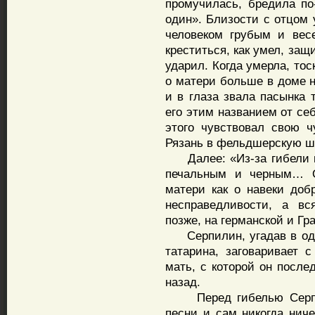
промучилась, бредила по-
один». Близости с отцом 
человеком грубым и вес
креститься, как умел, за
ударил. Когда умерла, тос
о матери больше в доме н
и в глаза звала пасынка 
его этим названием от себ
этого чувствовал свою 
Рязань в фельдшерскую ш
Далее: «Из-за гибели м
печальным и черным… О
матери как о навеки доб
несправедливости, а вс
позже, на германской и Гр
Серпилин, угадав в одн
татарина, заговаривает 
мать, с которой он после
назад.
Перед гибелью Серпил
песни и сам никогда ниче