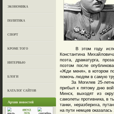
ЭКОНОМИКА
ПОЛИТИКА
СПОРТ
В этом году исполня
КРОМЕ ТОГО
Константина Михайловича
поэта, драматурга, проз
ИНТЕРВЬЮ
поэтом после опубликова
«Жди меня», в котором по
помочь людям в самую тр
БЛОГИ
За Могилев 25-летний 
прибыл к пятому дню вой
КАТАЛОГ САЙТОВ
Минск, выходят из окру
самолеты противника, в 
Архив новостей
танки, неразбериха, пута
август
на пути немцев оказалась 
2026