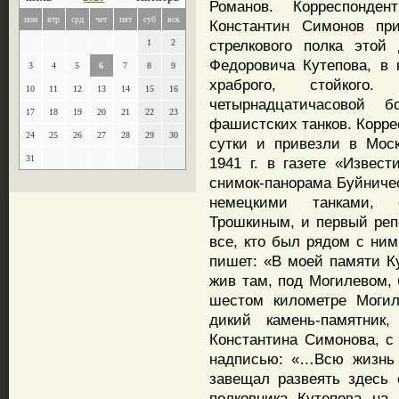
Романов. Корреспонде
пон
втр
срд
чет
пят
суб
вск
Константин Симонов пр
стрелкового полка этой
1
2
Федоровича Кутепова, в 
3
4
5
6
7
8
9
храброго, стойког
10
11
12
13
14
15
16
четырнадцатичасовой
17
18
19
20
21
22
23
фашистских танков. Корре
24
25
26
27
28
29
30
сутки и привезли в Мос
31
1941 г. в газете «Извес
снимок-панорама Буйниче
немецкими танками, 
Трошкиным, и первый реп
все, кто был рядом с ним
пишет: «В моей памяти Ку
жив там, под Могилевом, 
шестом километре Могил
дикий камень-памятник
Константина Симонова, с
надписью: «…Всю жизнь 
завещал развеять здесь
полковника Кутепова на