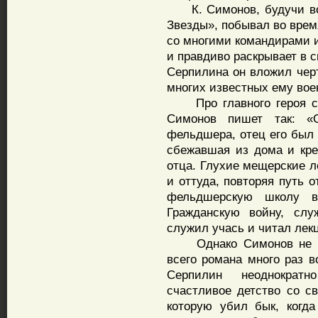
К. Симонов, будучи вое
Звезды», побывал во врем
со многими командирами и
и правдиво раскрывает в 
Серпилина он вложил черт
многих известных ему вое
Про главного героя св
Симонов пишет так: «
фельдшера, отец его был 
сбежавшая из дома и кре
отца. Глухие мещерские л
и оттуда, повторяя путь 
фельдшерскую школу в
Гражданскую войну, слу
служил учась и читал лек
Однако Симонов не огр
всего романа много раз в
Серпилин неоднократн
счастливое детство со с
которую убил бык, когд