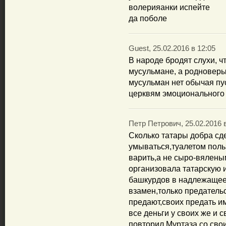
волерияанки испейте
да поболе
Guest, 25.02.2016 в 12:05
В народе бродят слухи, ч
мусульмане, а родноверы
мусульман нет обычая пуск
церквям эмоционального
Петр Петрович, 25.02.2016 
Сколько татары добра сд
умываться,туалетом поль
варить,а не сыро-вялены
организовала татарскую 
башкурдов в надлежащее 
взамен,только предательс
предают,своих предать и
все деньги у своих же и 
повторил Муртаза со сво