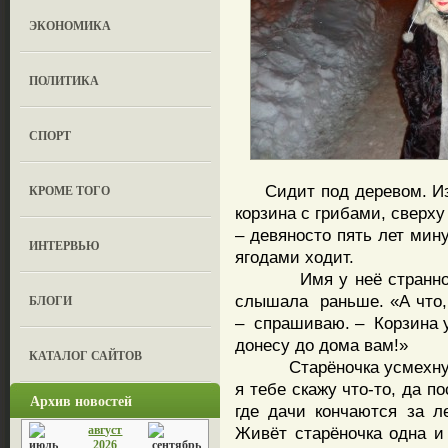
ЭКОНОМИКА
ПОЛИТИКА
СПОРТ
Сидит под деревом. Из-п
КРОМЕ ТОГО
корзина с грибами, сверх
– девяносто пять лет мину
ИНТЕРВЬЮ
ягодами ходит.
Имя у неё странное, ст
слышала раньше. «А что,
БЛОГИ
– спрашиваю. – Корзина у
донесу до дома вам!»
КАТАЛОГ САЙТОВ
Старёночка усмехнулась
я тебе скажу что-то, да п
Архив новостей
где дачи кончаются за л
август
Живёт старёночка одна и 
2026