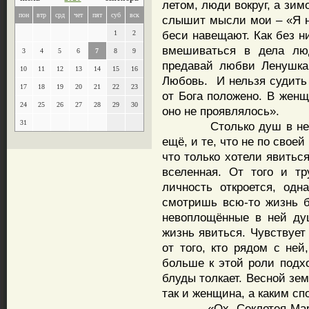
летом, люди вокруг, а зим
пон
втр
срд
чет
пят
суб
вск
слышит мысли мои – «Я не
беси навещают. Как без н
1
2
вмешиваться в дела лю
3
4
5
6
7
8
9
предавай любви Ленушка,
10
11
12
13
14
15
16
Любовь. И нельзя судить 
17
18
19
20
21
22
23
от Бога положено. В женщ
24
25
26
27
28
29
30
оно не проявлялось».
31
Столько душ в ней одн
ещё, и те, что не по свое
что только хотели явитьс
вселенная. От того и т
личность откроется, од
смотришь всю-то жизнь ба
невоплощённые в ней ду
жизнь явиться. Чувствует
от того, кто рядом с ней
больше к этой роли подхо
блуды толкает. Весной зе
так и женщина, а каким сп
«Ох, Секлетея Марковн