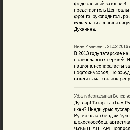
федеральный закон «Об о
представитель Централь
фронта, руководитель р
культура как основы нац
Духанина.
Иван Иванович, 21.02.2016 
В 2013 году татарские н
православных церквей. Из
национал-сепаратисты за
нефтехимзавод. Не забуд
ответить массовыми репр
Уфа губернасынан Венер әф
Дуслар! Татарстан һәм 
икән? Нинди урыс дусла
Русия белән бердәм булы
шәхесләребеш, артистла
ЧУКЫНГАННАР! Православ