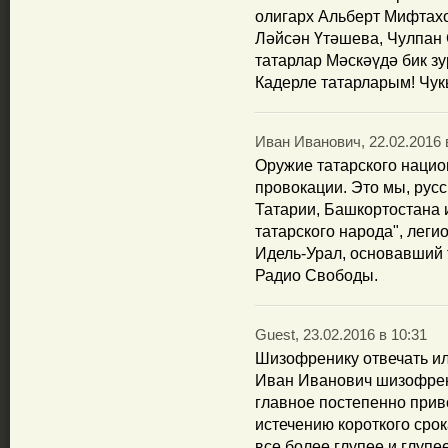
олигарх Альберт Мифтах
Ләйсән Үтәшева, Чулпан
татарлар Мәскәүдә бик з
Кадерле татарларым! Чук
Иван Иванович, 22.02.2016 
Оружие татарского национ
провокации. Это мы, рус
Татарии, Башкортостана и
татарского народа", леги
Идель-Урал, основавший 
Радио Свободы.
Guest, 23.02.2016 в 10:31
Шизофренику отвечать ил
Иван Иванович шизофрен
главное постепенно прив
истечению короткого сро
все более глупее и глупее