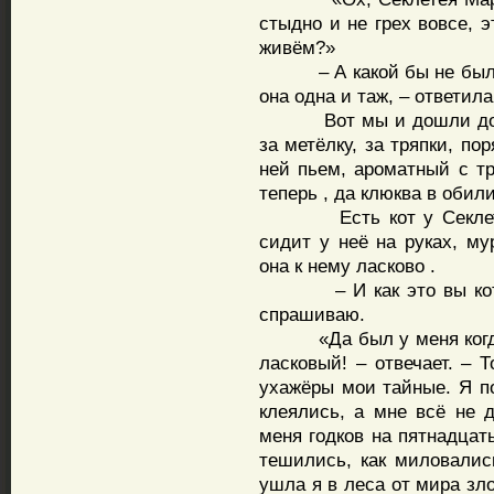
стыдно и не грех вовсе, 
живём?»
– А какой бы не был век
она одна и таж, – ответила
Вот мы и дошли до её 
за метёлку, за тряпки, по
ней пьем, ароматный с т
теперь , да клюква в обил
Есть кот у Секлетеи, 
сидит у неё на руках, м
она к нему ласково .
– И как это вы кота 
спрашиваю.
«Да был у меня когда-т
ласковый! – отвечает. – 
ухажёры мои тайные. Я п
клеялись, а мне всё не д
меня годков на пятнадцат
тешились, как миловалис
ушла я в леса от мира зло