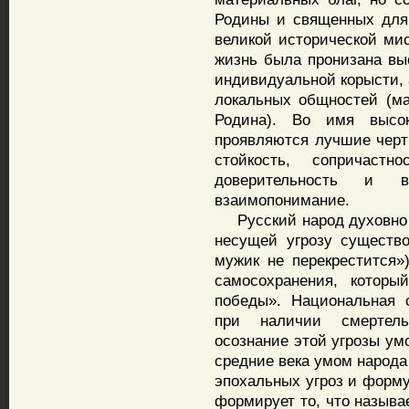
Родины и священных для
великой исторической ми
жизнь была пронизана вы
индивидуальной корысти, 
локальных общностей (ма
Родина). Во имя высо
проявляются лучшие черты
стойкость, сопричаст
доверительность и в
взаимопонимание.
Русский народ духовно м
несущей угрозу существо
мужик не перекрестится»
самосохранения, которы
победы». Национальная 
при наличии смертель
осознание этой угрозы ум
средние века умом народ
эпохальных угроз и форм
формирует то, что называ