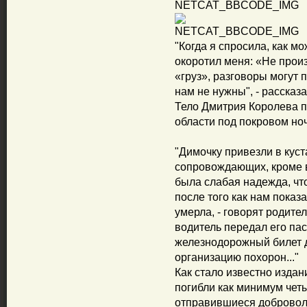
"Когда я спросила, как м
окоротил меня: «Не произ
«груз», разговоры могут
нам не нужны", - рассказ
Тело Дмитрия Королева п
области под покровом ноч
"Димочку привезли в куст
сопровождающих, кроме в
была слабая надежда, что
после того как нам пока
умерла, - говорят родите
водитель передал его пас
железнодорожный билет д
организацию похорон..."
Как стало известно изда
погибли как минимум чет
отправившиеся добровол