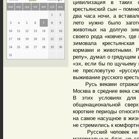
цивилизация в таких 
пон
втр
срд
чет
пят
суб
вск
крестьянский сын – помню
два часа ночи, а вставал
1
2
лето нужно было загот
3
4
5
6
7
8
9
животных на долгую зим
10
11
12
13
14
15
16
своего рода «ковчег», гд
17
18
19
20
21
22
23
зимовала крестьянская
24
25
26
27
28
29
30
кормами и животными. Р
31
репу», думал о грядущем 
«эх, если бы по щучьему
не пресловутую «русск
выживание русского крест
Русь веками отражала н
Москва в средние века сж
В этих условиях для 
общенациональной сверх
короткие периоды относит
на самое насущное в жизн
не стремились к комфортн
Русский человек не с
материальных благ, но с