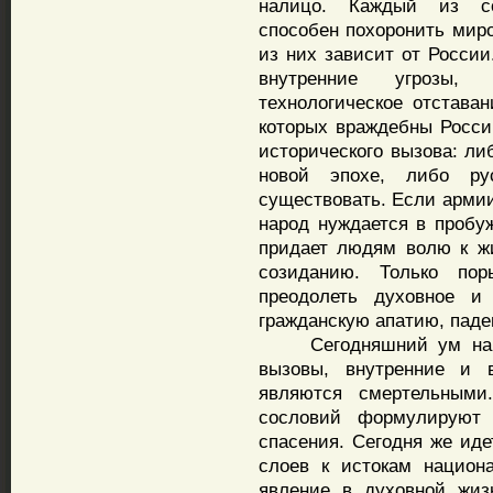
налицо. Каждый из со
способен похоронить мир
из них зависит от России
внутренние угрозы, 
технологическое отстава
которых враждебны Росси
исторического вызова: ли
новой эпохе, либо ру
существовать. Если армии
народ нуждается в пробуж
придает людям волю к жи
созиданию. Только пор
преодолеть духовное и 
гражданскую апатию, паде
Сегодняшний ум нации
вызовы, внутренние и 
являются смертельными
сословий формулируют 
спасения. Сегодня же ид
слоев к истокам национ
явление в духовной жиз