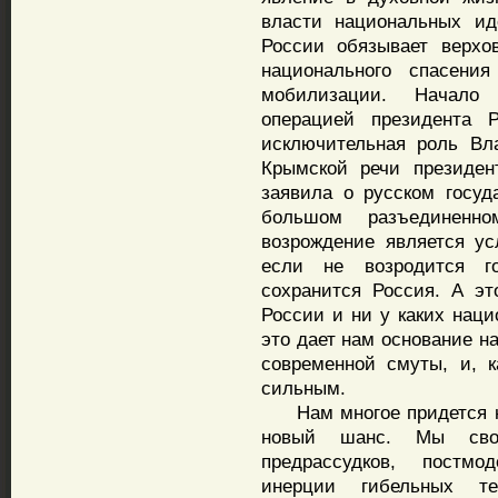
власти национальных ид
России обязывает верхо
национального спасени
мобилизации. Начало 
операцией президента 
исключительная роль Вл
Крымской речи президен
заявила о русском госу
большом разъединенно
возрождение является у
если не возродится г
сохранится Россия. А эт
России и ни у каких наци
это дает нам основание н
современной смуты, и, 
сильным.
Нам многое придется нач
новый шанс. Мы сво
предрассудков, постмод
инерции гибельных тех