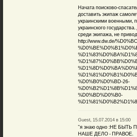
Начата поисково-спасате
доставить экипаж самоле
украинскими военными, п
украинского государства.
среди экипажа, не привод
http://www.dw.de/%
%D0%BE%D0%B1%D0%
%D1%83%D0%BA%D1%
%D1%87%D0%BB%D0%
%D1%8D%D0%BA%D0%
%D1%81%D0%B1%D0%B
%D0%B0%D0%BD-26-
%D0%B2%D1%8B%D1%8
%D0%BD%D0%B0-
%D1%81%D0%B2%D1%8F
Guest, 15.07.2014 в 15:00
"я знаю одно :НЕ БЫТЬ
НАШЕ ДЕЛО - ПРАВОЕ.