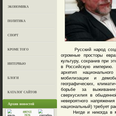
ЭКОНОМИКА
ПОЛИТИКА
СПОРТ
Русский народ создал
КРОМЕ ТОГО
огромные просторы евра
культуру, сохранив при э
ИНТЕРВЬЮ
в Российскую империю. 
архетип национальног
мобилизации и демоби
БЛОГИ
географических, климати
борьбе за выживание
КАТАЛОГ САЙТОВ
сверхусилия в обыденно
невероятного напряжени
Архив новостей
национальный) требует ра
август
Нигде и никогда в мир
2026