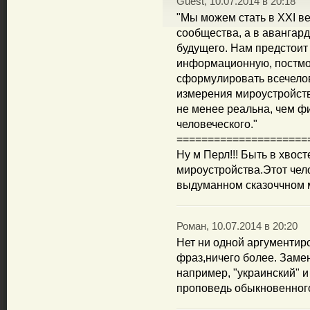
Guest, 10.07.2014 в 20:18
"Мы можем стать в XXI ве
сообщества, а в авангар
будущего. Нам предстоит
информационную, постмо
сформулировать всечелов
измерения мироустройств
не менее реальна, чем ф
человеческого."
=====================
Ну м Перл!!! Быть в хвос
мироустройства.Этот чел
выдуманном сказоччном 
Роман, 10.07.2014 в 20:20
Нет ни одной аргументир
фраз,ничего более. Замен
например, "украинский" и
проповедь обыкновенног