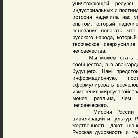
уничтожающей ресурсы 
индустриальных и постин
история наделила нас у
опытом, который наделя
основания полагать, что
русского народа, которы
творческое сверхусили
человечества.
Мы можем стать в XXI
сообщества, а в авангард
будущего. Нам предстои
информационную, пос
сформулировать всечелов
измерения мироустройства
менее реальна, чем ф
человеческого.
Миссия России – вз
цивилизаций и культур. Р
жертвенность дают шан
Русская духовность и тв