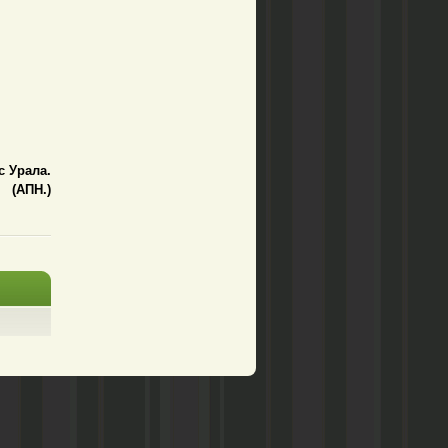
с Урала.
(АПН.)