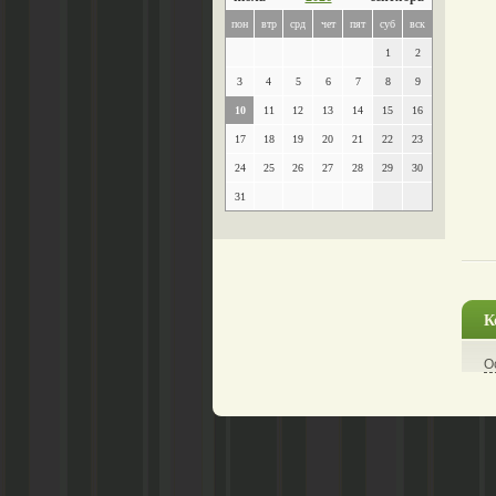
пон
втр
срд
чет
пят
суб
вск
1
2
3
4
5
6
7
8
9
10
11
12
13
14
15
16
17
18
19
20
21
22
23
24
25
26
27
28
29
30
31
К
О