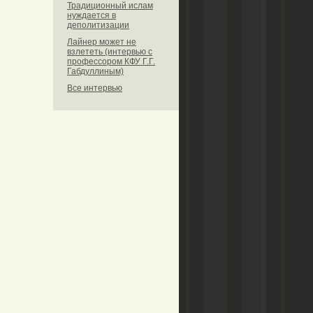
Традиционный ислам
нуждается в
деполитизации
Лайнер может не
взлететь (интервью с
профессором КФУ Г.Г.
Габдуллиным)
Все интервью