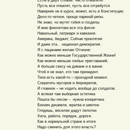
Если в двух словах: чисто отвалите!
Пусть все отвалят, пусть все отгребутся.
Наверняк не в курсе, может, есть в Конституции.
Дело-то четкое, проще пареной репы.
Не знаю, чо мутят гэбня и госдепы.
И мне фиолетова вся эта фигня:
Навальный, патриарх и кавказня.
Америка, бюджет, Собчак проклятия
И даже эта... национал-демократия.
Я с пацанами желаю Отчизне:
Как можно меньше Государственной Жизни!
Как можно меньше любых приставаний,
А больше сексу на диване и в ванне.
Чтоб я не знал, кто там президент.
Типа есть какой-то – проходной момент.
Сократить мусоров и бюрократов,
И главное – не ходить вообще до солдатов.
А всякая там выборная эстетика
Пошла бы лесом – нужна конкретика.
Бензин дешевле, жратва и шмотки.
Глядишь, веселее дадут пелотки.
Хата, работа, порядок, дороги.
Как в нормальной стране в итоге.
Надо сменить для этого власть?