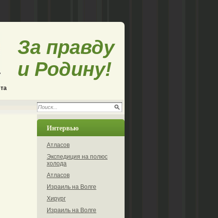
За правду
и Родину!
ета
Интервью
Атласов
Экспедиция на полюс
холода
Атласов
Израиль на Волге
Хирург
Израиль на Волге