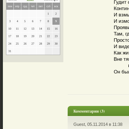
Гудит 
пон
втр
срд
чет
пят
суб
вск
Контин
И взм
1
2
И изм
3
4
5
6
7
8
9
Прояв
10
11
12
13
14
15
16
Там, г
17
18
19
20
21
22
23
Прост
24
25
26
27
28
29
30
И виде
31
Как жи
Вне тя
и вн
Он был
Комментарии (3)
Guest, 05.11.2014 в 11:38