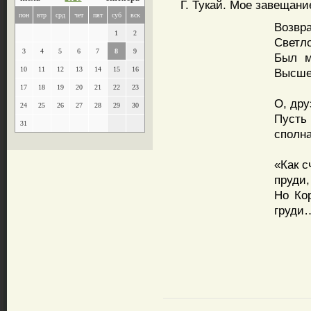
Г. Тукай. Мое завещание 
пон
втр
срд
чет
пят
суб
вск
Возвр
1
2
Светл
3
4
5
6
7
8
9
Был м
10
11
12
13
14
15
16
Высше
17
18
19
20
21
22
23
О, дру
24
25
26
27
28
29
30
Пусть
31
сполна
«Как с
пруди,
Но Кор
груди