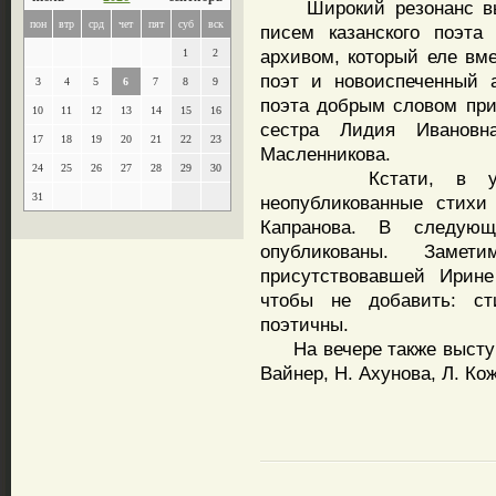
Широкий резонанс вызв
пон
втр
срд
чет
пят
суб
вск
писем казанского поэта
архивом, который еле вм
1
2
поэт и новоиспеченный 
3
4
5
6
7
8
9
поэта добрым словом при
10
11
12
13
14
15
16
сестра Лидия Ивановн
17
18
19
20
21
22
23
Масленникова.
24
25
26
27
28
29
30
Кстати, в упомян
31
неопубликованные стихи
Капранова. В следую
опубликованы. Заме
присутствовавшей Ирине
чтобы не добавить: ст
поэтичны.
На вечере также выступи
Вайнер, Н. Ахунова, Л. Ко