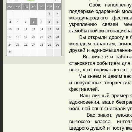
Свою наполненную тв
пон
втр
срд
чет
пят
суб
вск
поддержке одаренной моло
1
2
международного фестива
3
4
5
6
7
8
9
укреплению связей ме
10
11
12
13
14
15
16
самобытной многонациона
Вы открыли дорогу в бо
17
18
19
20
21
22
23
молодым талантам, помог
24
25
26
27
28
29
30
друзей и единомышленнико
31
Вы живете и работаете
становятся событием для 
всех, кто соприкасается с
Мы знаем и ценим вас к
и популярных творческих 
фестивалей.
Ваш личный пример явл
вдохновения, ваши безгра
большой опыт снискали ув
Вас знают, уважают и
высокого класса, интелл
щедрого душой и поступка