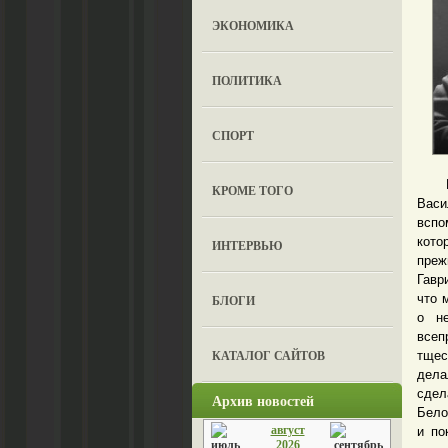
ЭКОНОМИКА
ПОЛИТИКА
СПОРТ
В до
КРОМЕ ТОГО
Васи
вспо
кото
ИНТЕРВЬЮ
преж
Гавр
что 
БЛОГИ
о н
всеп
КАТАЛОГ САЙТОВ
тщес
дела
сдел
Архив новостей
Бело
август
и по
2026