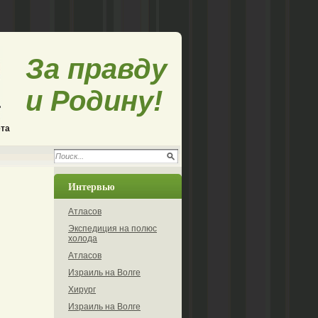
За правду
и Родину!
ета
Интервью
Атласов
Экспедиция на полюс
холода
Атласов
Израиль на Волге
Хирург
Израиль на Волге