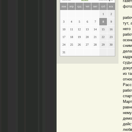
газ
фото
пон
втр
срд
чет
пят
суб
вск
Как 
1
2
рабо
3
4
5
6
7
8
9
тут,
него
10
11
12
13
14
15
16
рабо
17
18
19
20
21
22
23
осен
24
25
26
27
28
29
30
сним
дела
31
кадр
суд
доку
из т
отно
Расс
рабо
спар
Март
равн
нему
дем
дейс
любв