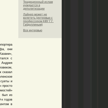
Традиционный ислам
нуждается в
деполитизации
Лайнер может не
взлететь (интервью с
профессором КФУ Г.Г.
Габдуллиным)
Все интервью
епортера
фа, они
Казани»,
стался с
м Андрея
ловеком,
к сказал
ленское
 суеты и
н просто
омостей»
ф был из
-х годов
дентом в