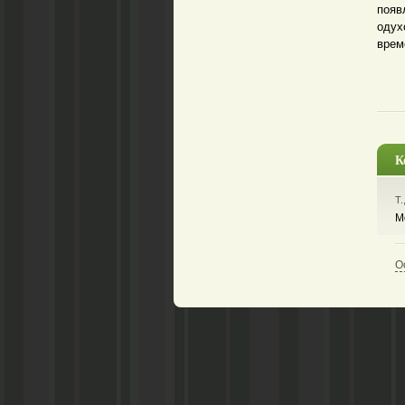
появ
одух
врем
К
Т.
М
О