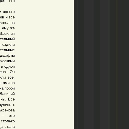
дая его
и одного
ов и все
извел на
, ему же
 Василия
ательный
и ездили
ительные
андшафты
ческими
 в одной
енок. Он
или все.
егами по
на порой
Василий
чны. Все
нулись к
ксенова
а – это
 столько
да стала