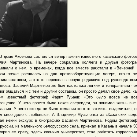
ме Аксенова состоялся вечер памяти известного казанского фотор
лия Мартинкова. На вечере собрались коллеги и друзья фотогра
минали о нем, о временах, когда все вместе работали в «Вечерней 
рая позже распалась на два противоборствующих лагеря, кто-то о
ним составом, а кто-то перешел в новую редакцию под руководство
илова. Василий Мартинков же был настолько легким и толерантным че
мог общаться и с тем и другим составом, он просто делал свое дело, ка
ем известный фотограф Фарит Губаев: «Это было вовсе не все
рощение. У него просто была некая сверхидея, он понимал жизнь вне
лавия. У него никогда не было желания кого-то затмить, выделиться, о
л свое дело с любовью». А Владимир Музыченко из «Казанских вед
ал некий экскурс в биографию Василия Мартинкова. Родом фотогра
руссии, из маленького белорусского села, приехал в Казань в начале 50
корил ее сразу, здесь окончил университет, стал работать корреспон