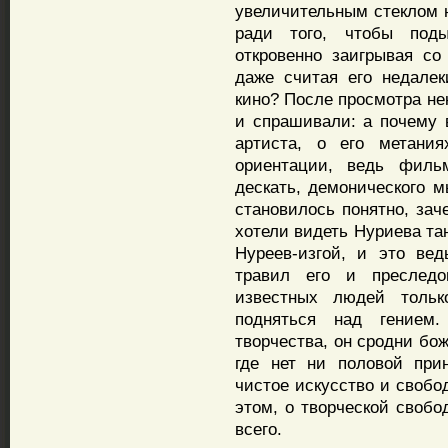
увеличительным стеклом н
ради того, чтобы под
откровенно заигрывая со
даже считая его недале
кино? После просмотра не
и спрашивали: а почему 
артиста, о его метани
ориентации, ведь филь
дескать, демонического м
становилось понятно, зач
хотели видеть Нуриева та
Нуреев-изгой, и это вед
травил его и преследо
известных людей тольк
подняться над гением
творчества, он сродни бо
где нет ни половой при
чистое искусство и свобо
этом, о творческой свобо
всего.