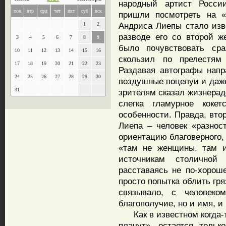
народный артист Росси
пон
втр
срд
чет
пят
суб
вск
пришли посмотреть на «
Андриса Лиепы стало изв
1
2
разводе его со второй ж
3
4
5
6
7
8
9
было почувствовать ср
10
11
12
13
14
15
16
скользил по прелестям 
17
18
19
20
21
22
23
Раздавая автографы напр
24
25
26
27
28
29
30
воздушные поцелуи и даж
31
зрителям сказал жизнерад
слегка гламурное коке
особенности. Правда, вто
Лиепа – человек «разнос
ориентацию благоверного,
«там не женщины, там и
источникам столичной
расставаясь не по-хороше
просто попытка облить гр
связывало, с человеко
благополучие, но и имя, и 
Как в известном когда-т
плачут», остается тольк