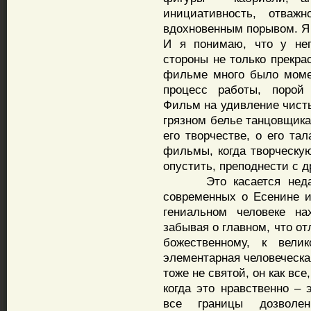
инициативность, отважн
вдохновенным порывом. Я 
И я понимаю, что у нег
стороны не только прекра
фильме много было момен
процесс работы, порой 
Фильм на удивление чисты
грязном белье танцовщика,
его творчестве, о его та
фильмы, когда творческую
опустить, преподнести с д
Это касается недавн
современных о Есенине 
гениальном человеке на
забывая о главном, что отл
божественному, к вели
элементарная человеческа
тоже не святой, он как все
когда это нравственно – 
все границы дозволе