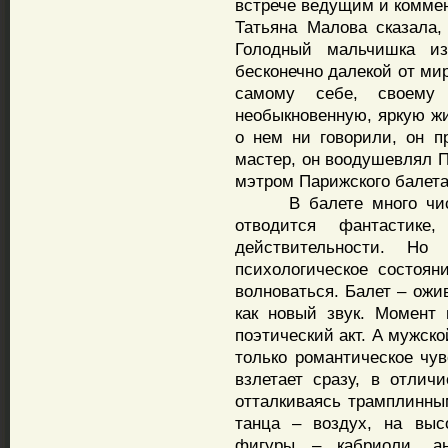
встрече ведущим и комме
Татьяна Малова сказала,
Голодный мальчишка и
бесконечно далекой от ми
самому себе, своему
необыкновенную, яркую жи
о нем ни говорили, он пр
мастер, он воодушевлял П
мэтром Парижского балета
В балете много чисто
отводится фантастике
действительности. Но
психологическое состояни
волноваться. Балет – ожи
как новый звук. Момент 
поэтический акт. А мужско
только романтическое чув
взлетает сразу, в отличи
отталкиваясь трамплинны
танца – воздух, на выс
фигуры – кабриоли, ан