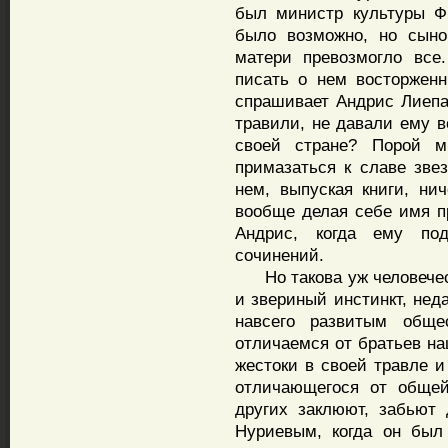
был министр культуры Ф
было возможно, но сыно
матери превозмогло все
писать о нем восторжен
спрашивает Андрис Лиепа,
травили, не давали ему 
своей стране? Порой м
примазаться к славе зве
нем, выпуская книги, ни
вообще делая себе имя п
Андрис, когда ему по
сочинений.
Но такова уж человеческа
и звериный инстинкт, нед
навсего развитым общ
отличаемся от братьев н
жестоки в своей травле и
отличающегося от общей
других заклюют, забьют
Нуриевым, когда он был