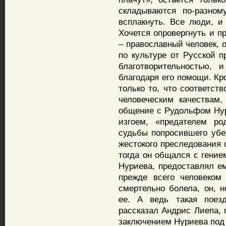
складываются по-разном
всплакнуть. Все люди, и
Хочется опровергнуть и п
– православный человек, 
по культуре от Русской п
благотворительностью,
благодаря его помощи. Кро
только то, что соответст
человеческим качествам
общение с Рудольфом Нур
изгоем, «предателем ро
судьбы попросившего убе
жестокого преследования 
тогда он общался с гение
Нуриева, предоставлял е
прежде всего человеком
смертельно болела, он, н
ее. А ведь такая поезд
рассказал Андрис Лиепа, 
заключением Нуриева под 