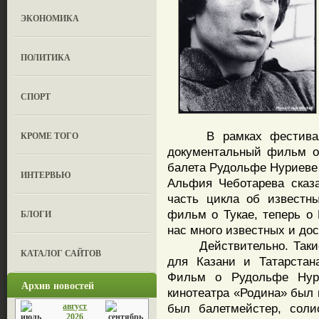
ЭКОНОМИКА
ПОЛИТИКА
СПОРТ
В рамках фестиваля м
КРОМЕ ТОГО
документальный фильм о 
балета Рудольфе Нуриев
ИНТЕРВЬЮ
Альфия Чеботарева сказ
часть цикла об известн
фильм о Тукае, теперь о 
БЛОГИ
нас много известных и до
Действительно. Такие 
КАТАЛОГ САЙТОВ
для Казани и Татарстан
Фильм о Рудольфе Нури
Архив новостей
кинотеатра «Родина» был 
август
был балетмейстер, соли
2026