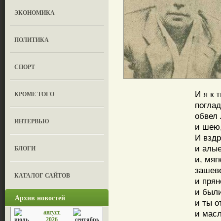
ЭКОНОМИКА
ПОЛИТИКА
СПОРТ
И я к 
КРОМЕ ТОГО
поглад
обвел 
ИНТЕРВЬЮ
и шею,
И взд
и алы
БЛОГИ
и, мяг
зашеве
КАТАЛОГ САЙТОВ
и прян
и были
Архив новостей
и ты о
август
и масл
2026