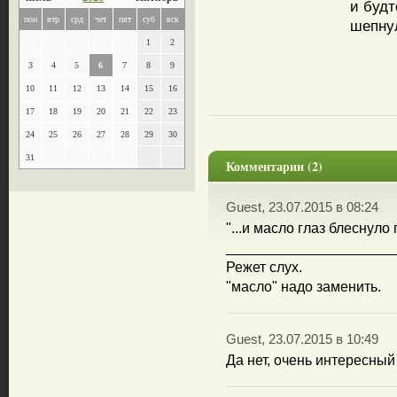
и будт
пон
втр
срд
чет
пят
суб
вск
шепну
1
2
3
4
5
6
7
8
9
10
11
12
13
14
15
16
17
18
19
20
21
22
23
24
25
26
27
28
29
30
31
Комментарии (2)
Guest, 23.07.2015 в 08:24
"...и масло глаз блеснуло 
_____________________
Режет слух.
"масло" надо заменить.
Guest, 23.07.2015 в 10:49
Да нет, очень интересный