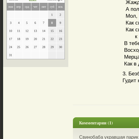
Жажда
пон
втр
срд
чет
пят
суб
вск
А пол
Мол, 
1
2
Как си
3
4
5
6
7
8
9
Как с
10
11
12
13
14
15
16
к не
17
18
19
20
21
22
23
В тебе
24
25
26
27
28
29
30
Восхо
31
Мерца
Как в
3. Бе
Гудит 
Комментарии (1)
Свинобаба укравшая парик