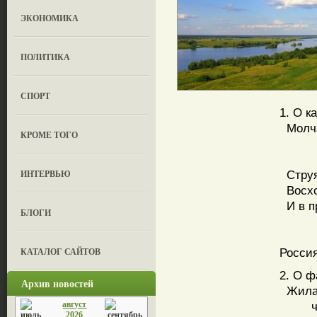
ЭКОНОМИКА
ПОЛИТИКА
СПОРТ
1. О к
Молча
КРОМЕ ТОГО
пос
ви
ИНТЕРВЬЮ
Струя
Восхо
И в п
БЛОГИ
про
в с
КАТАЛОГ САЙТОВ
Россия
2. О ф
Архив новостей
Жила 
август
четк
2026